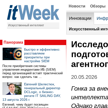
Новости
Обзоры
Инновации
Инфр
Искусственный интеллект
Искусственный инт
Исследо
Панорама
Быстро и эффективно:
подгото
расставляем
приоритеты при
настройке SIEM
агентно
После приобретения системы
управления инцидентами ИБ (SIEM)
перед организацией встаёт практический
20.05.2026
вопрос: как сделать так …
Евгений Шелестюк,
Гонка за вн
генеральный директор
DCLogic, о бизнес-
регате IT SAILING DAY,
интеллекта
13 августа 2026 г.
Однако глав
Евгений, чему будет посвящен