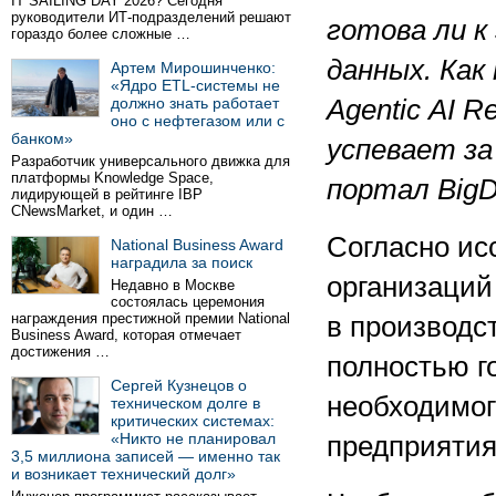
IT SAILING DAY 2026? Сегодня
руководители ИТ-подразделений решают
готова ли 
гораздо более сложные …
данных. Ка
Артем Мирошинченко:
«Ядро ETL-системы не
должно знать работает
Agentic
AI
Re
оно с нефтегазом или с
банком»
успевает з
Разработчик универсального движка для
платформы Knowledge Space,
портал
BigD
лидирующей в рейтинге IBP
CNewsMarket, и один …
Согласно ис
National Business Award
наградила за поиск
организаций
Недавно в Москве
состоялась церемония
награждения престижной премии National
в производс
Business Award, которая отмечает
достижения …
полностью г
Сергей Кузнецов о
необходимог
техническом долге в
критических системах:
«Никто не планировал
предприятия
3,5 миллиона записей — именно так
и возникает технический долг»