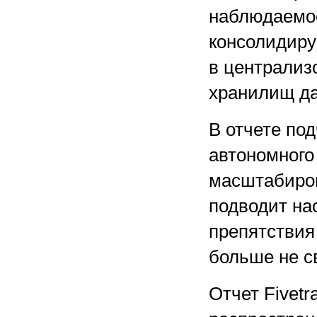
наблюдаемос
консолидир
в централиз
хранилищ д
В отчете по
автономного
масштабиров
подводит на
препятствия
больше не с
Отчет Fivetr