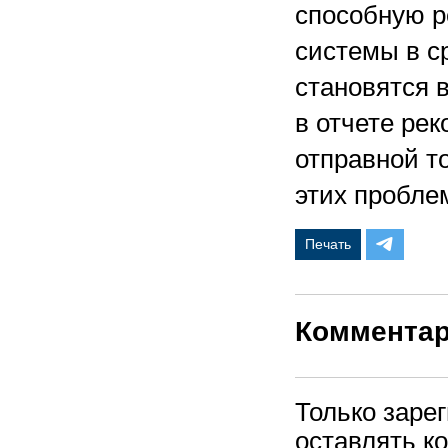
способную р
системы в ср
становятся 
в отчете ре
отправной т
этих пробле
Печать
Коммента
Только заре
оставлять к