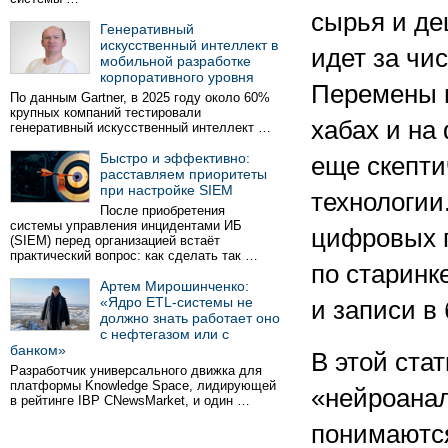
сырья и де
Генеративный
искусственный интеллект в
идет за чи
мобильной разработке
корпоративного уровня
Перемены в
По данным Gartner, в 2025 году около 60%
крупных компаний тестировали
хабах и на
генеративный искусственный интеллект …
Быстро и эффективно:
еще скепти
расставляем приоритеты
при настройке SIEM
технологии
После приобретения
системы управления инцидентами ИБ
цифровых п
(SIEM) перед организацией встаёт
практический вопрос: как сделать так …
по старинк
Артем Мирошинченко:
«Ядро ETL-системы не
и записи в
должно знать работает оно
с нефтегазом или с
банком»
В этой ста
Разработчик универсального движка для
платформы Knowledge Space, лидирующей
«нейроанал
в рейтинге IBP CNewsMarket, и один …
понимаются