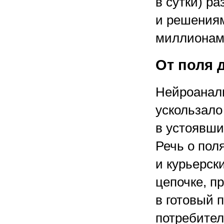
в сутки) р
и решениям
миллионам
От поля 
Нейроанали
ускользало
в устоявши
Речь о пол
и курьерск
цепочке, п
в готовый 
потребител