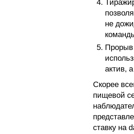
Тиражи
позвол
не дож
команды
Прорыв 
использ
актив, 
Скорее вс
пищевой се
наблюдател
представле
ставку на 