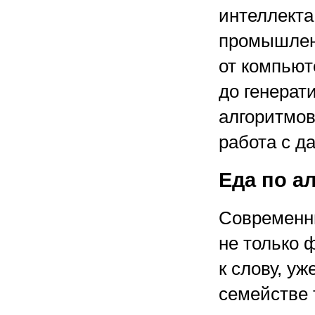
интеллекта
промышлен
от компьют
до генерат
алгоритмо
работа с д
Еда по а
Современн
не только 
к слову, у
семействе 