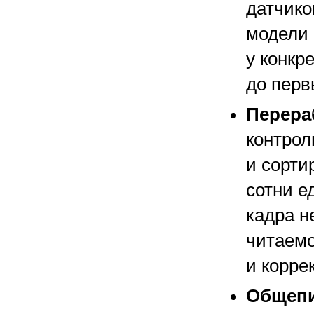
датчико
модели 
у конкр
до перв
Перера
контрол
и сорти
сотни е
кадра н
читаемо
и корре
Общепи