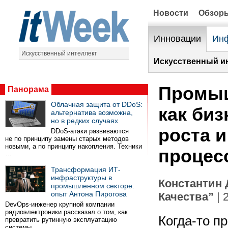
Новости
Обзор
Инновации
Инф
Искусственный интеллект
Искусственный ин
Промыш
Панорама
Облачная защита от DDoS:
как биз
альтернатива возможна,
но в редких случаях
роста и
DDoS-атаки развиваются
не по принципу замены старых методов
новыми, а по принципу накопления. Техники
процес
…
Трансформация ИТ-
инфраструктуры в
Константин 
промышленном секторе:
опыт Антона Пирогова
Качества”
| 
DevOps-инженер крупной компании
радиоэлектроники рассказал о том, как
Когда-то п
превратить рутинную эксплуатацию
системы …