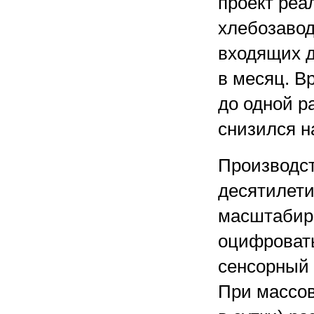
проект реа
хлебозавод
входящих д
в месяц. В
до одной р
снизился н
Производс
десятилети
масштабир
оцифровать
сенсорный 
При массов