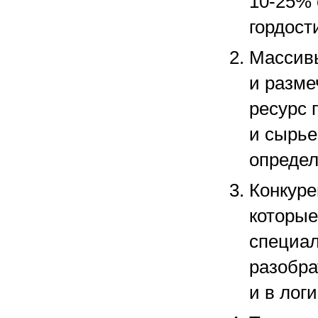
10-25%
гордост
Массив
и разме
ресурс 
и сырье
определ
Конкуре
которы
специал
разобра
и в лог