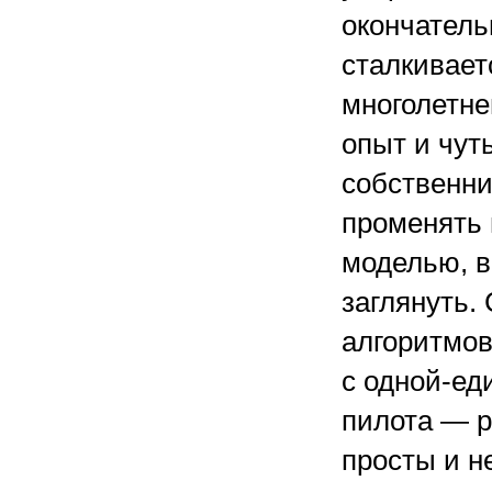
окончатель
сталкивае
многолетне
опыт и чут
собственни
променять 
моделью, в
заглянуть.
алгоритмов
с одной-ед
пилота — р
просты и н