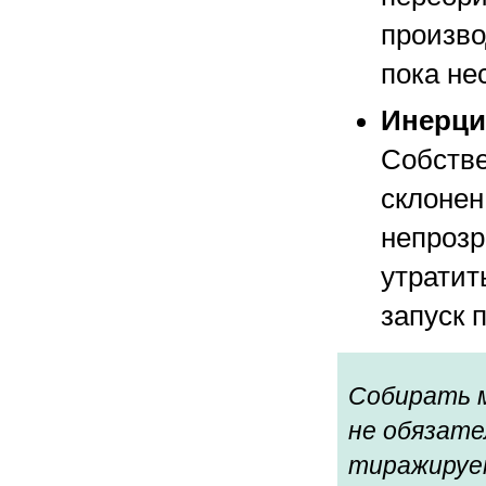
произво
пока не
Инерци
Собстве
склонен
непрозр
утратит
запуск 
Собирать м
не обязате
тиражируем