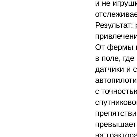
и не игруш
отслеживае
Результат:
привлечени
От фермы м
в поле, гд
датчики и 
автопилоти
с точность
спутниково
препятстви
превышает 
на трактор