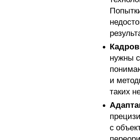
Попытк
недосто
результ
Кадров
нужны с
понима
и метод
таких н
Адапта
прецизи
с объе
переори