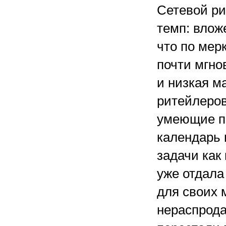
Сетевой ри
темп: влож
что по ме
почти мгно
и низкая 
ритейлеров
умеющие пе
календарь 
задачи как
уже отдала
для своих 
нераспрода