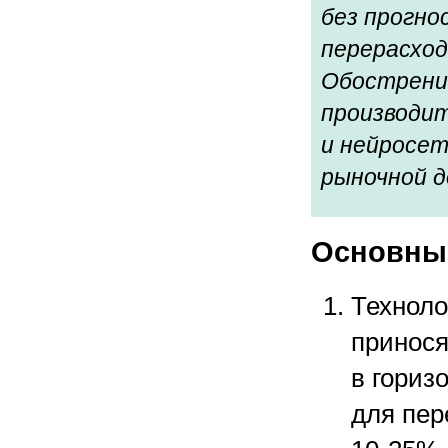
без прогно
перерасход
Обострени
производит
и нейросет
рыночной д
Основны
Технол
принося
в гориз
для пер