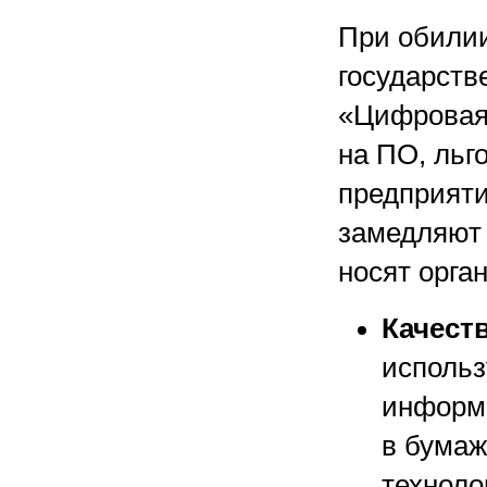
При обили
государств
«Цифровая 
на ПО, льг
предприяти
замедляют 
носят орга
Качест
использ
информа
в бумаж
техноло