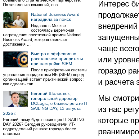
объявили о стратегическом партнёрстве.
Интерес би
По заявлению компаний, оно …
продолжает
National Business Award
наградила за поиск
внедрений
Недавно в Москве
состоялась церемония
награждения престижной премии National
запущенны
Business Award, которая отмечает
достижения …
чаще всего
Быстро и эффективно:
или уровн
расставляем приоритеты
при настройке SIEM
гораздо ра
После приобретения системы
управления инцидентами ИБ (SIEM) перед
организацией встаёт практический вопрос:
и расчета 
как сделать так …
Евгений Шелестюк,
Мы смотри
генеральный директор
DCLogic, о бизнес-регате IT
из нас рег
SAILING DAY, 13 августа
2026 г.
которые п
Евгений, чему будет посвящен IT SAILING
DAY 2026? Сегодня руководители ИТ-
подразделений решают гораздо более
реанимиро
сложные …