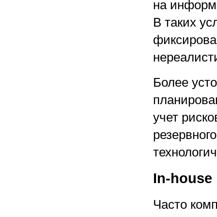
на информа
В таких ус
фиксирова
нереалист
Более уст
планирован
учет риско
резервног
технологи
In-house
Часто комп