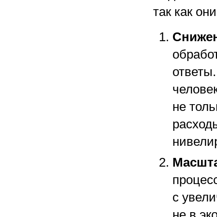
так как он
Снижен
обрабо
ответы
человек
не тол
расходы
нивелир
Масшта
процесс
с увел
не в э