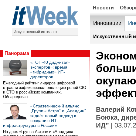
Новости
Обзо
Инновации
Ин
Искусственный интеллект
Искусственный и
Эконом
Панорама
«ТОП-40 диджитал-
больши
экспертов»: время
«гибридных» ИТ-
директоров
окупаю
Ежегодный рейтинг лидеров цифровой
отрасли зафиксировал эволюцию ролей CIO
эффект
и CTO в российских компаниях.
Обнародован …
«Стратегический альянс
Валерий Кот
„Группы Астра“ и „Аладдин“
задаёт новый подход к
Боюка, дир
созданию ИТ-
ИД”
| 03.07.
инфраструктуры в России»
На днях «Группа Астра» и «Аладдин»