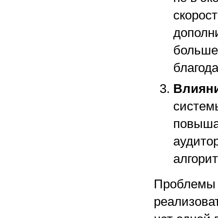
скорост
дополни
больше
благода
Влияни
систем
повыша
аудитор
алгори
Проблемы 
реализоват