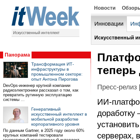
Новости
Обзор
Инновации
Инф
Искусственный интеллект
Искусственный ин
Платфо
Панорама
Трансформация ИТ-
теперь
инфраструктуры в
промышленном секторе:
опыт Антона Пирогова
DevOps-инженер крупной компании
Пресс-релиз 
радиоэлектроники рассказал о том, как
превратить рутинную эксплуатацию
системы …
ИИ-платфо
Генеративный
доработку 
искусственный интеллект в
мобильной разработке
установить
корпоративного уровня
По данным Gartner, в 2025 году около 60%
серверах, 
крупных компаний тестировали
генеративный искусственный интеллект …