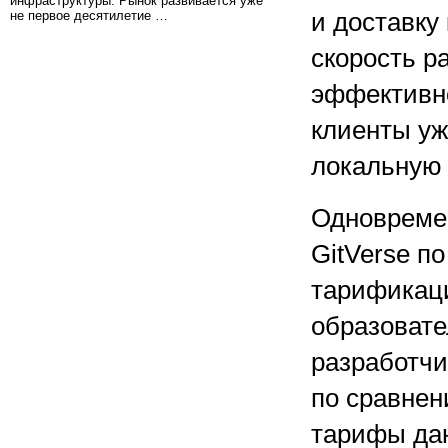
инфраструктуры. Рынок развивается уже
не первое десятилетие …
и доставку
скорость р
эффективн
клиенты уж
локальную 
Одновреме
GitVerse п
тарификаци
образовате
разработчи
по сравнен
тарифы даю