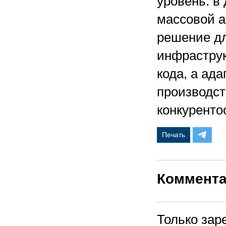
уровень: в
массовой а
решение дл
инфраструк
кода, а ад
производст
конкуренто
Печать
Коммент
Только зар