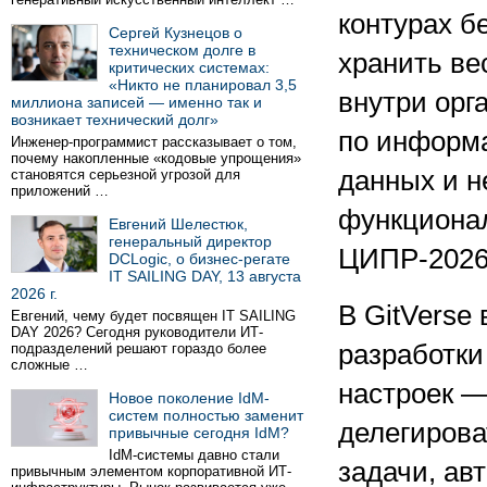
контурах бе
Сергей Кузнецов о
техническом долге в
хранить ве
критических системах:
«Никто не планировал 3,5
внутри орг
миллиона записей — именно так и
возникает технический долг»
по информа
Инженер-программист рассказывает о том,
почему накопленные «кодовые упрощения»
данных и н
становятся серьезной угрозой для
приложений …
функциона
Евгений Шелестюк,
генеральный директор
ЦИПР-2026
DCLogic, о бизнес-регате
IT SAILING DAY, 13 августа
2026 г.
В GitVerse
Евгений, чему будет посвящен IT SAILING
DAY 2026? Сегодня руководители ИТ-
разработки
подразделений решают гораздо более
сложные …
настроек —
Новое поколение IdM-
систем полностью заменит
делегирова
привычные сегодня IdM?
IdM-системы давно стали
задачи, ав
привычным элементом корпоративной ИТ-