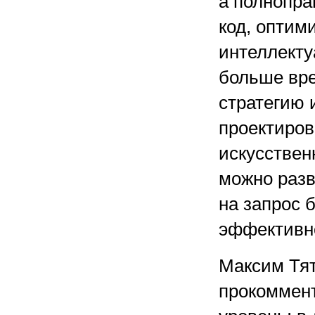
а полнопра
код, оптим
интеллект
больше вре
стратегию 
проектиров
искусствен
можно разв
на запрос 
эффективно
Максим Тят
прокоммент