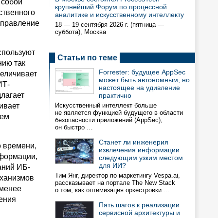
 собой
крупнейший Форум по процессной
ственного
аналитике и искусственному интеллекту
управление
18 — 19 сентября 2026 г. (пятница —
суббота), Москва
спользуют
Статьи по теме
нию так
Forrester: будущее AppSec
величивает
может быть автономным, но
ИТ-
настоящее на удивление
длагает
практично
ивает
Искусственный интеллект больше
не является функцией будущего в области
ием
безопасности приложений (AppSec);
он быстро …
Станет ли инженерия
о времени,
извлечения информации
нформации,
следующим узким местом
для ИИ?
аний ИБ-
Тим Янг, директор по маркетингу Vespa.ai,
еханизмов
рассказывает на портале The New Stack
 менее
о том, как оптимизация оркестровки …
нения
Пять шагов к реализации
сервисной архитектуры и