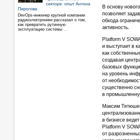
секторе: опыт Антона
В основу новог
Пирогова
позволяет зада
DevOps-инженер крупной компании
радиоэлектроники рассказал о том,
обхода огранич
как превратить рутинную
активность.
эксплуатацию системы …
Platform V SOW
и выступает в 
как собственные
создавая центр
базовых функци
на уровень инф
от необходимос
существенно сн
в промышленну
Максим Тятюшев
централизованн
в бизнесе веде
Platform V SOWA
от разрозненны