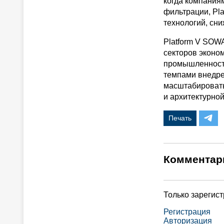
когда компания
фильтрации, Pl
технологий, сн
Platform V SOW
секторов эконо
промышленность
темпами внедре
масштабировать
и архитектурно
Печать
Комментар
Только зарегис
Регистрация
Авторизация