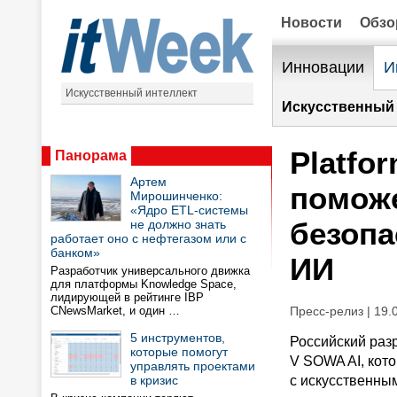
Новости
Обз
Инновации
И
Искусственный интеллект
Искусственный 
Platfo
Панорама
Артем
поможе
Мирошинченко:
«Ядро ETL-системы
безопа
не должно знать
работает оно с нефтегазом или с
банком»
ИИ
Разработчик универсального движка
для платформы Knowledge Space,
лидирующей в рейтинге IBP
CNewsMarket, и один …
Пресс-релиз | 19.
5 инструментов,
Российский раз
которые помогут
V SOWA AI, кот
управлять проектами
в кризис
с искусственны