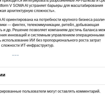
м приходится интегрировать разрозненные API-шлюзы и ср
atform V SOWA AI устраняет барьеры для масштабирования
ижая архитектурную сложность».
A AI ориентирована на потребности крупного бизнеса разли
мики — финтех, телекоммуникации, ритейл, добывающая
 и др. Решение позволяет компаниям достичь баланса ме
ния инноваций и системным управлением операционными 
 использование ИИ без пропорционального роста затрат
й сложности ИТ-инфраструктур.
ии
трированные пользователи могут оставлять комментарий.