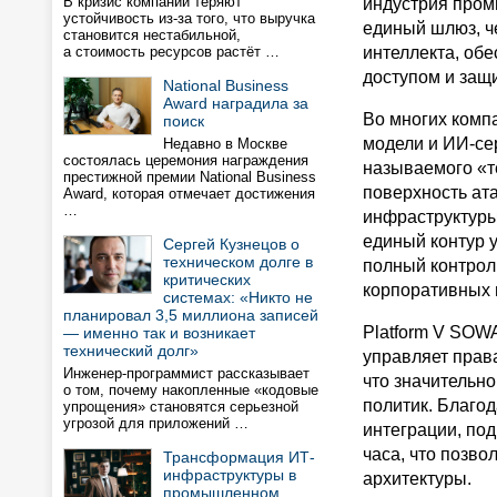
В кризис компании теряют
индустрия пром
устойчивость из-за того, что выручка
единый шлюз, ч
становится нестабильной,
а стоимость ресурсов растёт …
интеллекта, об
доступом и защ
National Business
Award наградила за
Во многих комп
поиск
модели и ИИ-се
Недавно в Москве
состоялась церемония награждения
называемого «т
престижной премии National Business
поверхность ат
Award, которая отмечает достижения
…
инфраструктуры
единый контур 
Сергей Кузнецов о
техническом долге в
полный контрол
критических
корпоративных 
системах: «Никто не
планировал 3,5 миллиона записей
Platform V SOWA
— именно так и возникает
технический долг»
управляет прав
Инженер-программист рассказывает
что значительн
о том, почему накопленные «кодовые
политик. Благо
упрощения» становятся серьезной
угрозой для приложений …
интеграции, по
часа, что позв
Трансформация ИТ-
инфраструктуры в
архитектуры.
промышленном