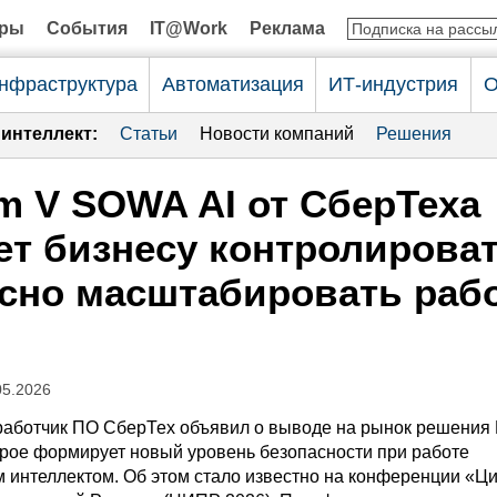
оры
События
IT@Work
Реклама
нфраструктура
Автоматизация
ИТ-индустрия
О
интеллект:
Статьи
Новости компаний
Решения
rm V SOWA AI от СберТеха
т бизнесу контролироват
сно масштабировать раб
05.2026
работчик ПО СберТех объявил о выводе на рынок решения P
орое формирует новый уровень безопасности при работе
м интеллектом. Об этом стало известно на конференции «