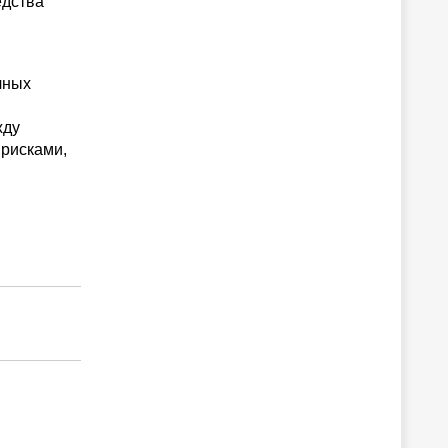
едства
чных
жду
рисками,