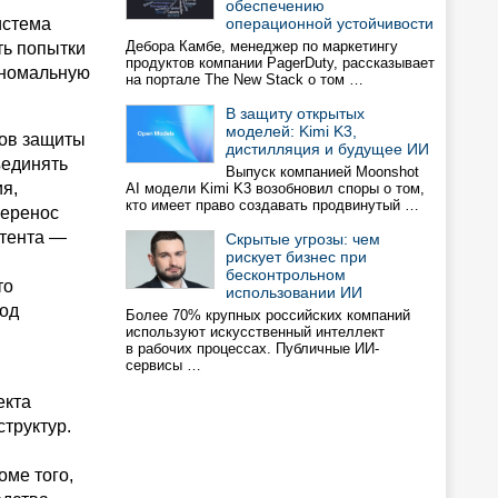
обеспечению
истема
операционной устойчивости
Дебора Камбе, менеджер по маркетингу
ть попытки
продуктов компании PagerDuty, рассказывает
аномальную
на портале The New Stack о том …
В защиту открытых
моделей: Kimi K3,
тов защиты
дистилляция и будущее ИИ
ъединять
Выпуск компанией Moonshot
я,
AI модели Kimi K3 возобновил споры о том,
кто имеет право создавать продвинутый …
перенос
нтента —
Скрытые угрозы: чем
рискует бизнес при
бесконтрольном
то
использовании ИИ
вод
Более 70% крупных российских компаний
используют искусственный интеллект
в рабочих процессах. Публичные ИИ-
сервисы …
екта
труктур.
оме того,