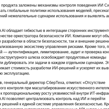
о продукта заложены механизмы контроля поведения ИИ С
вать глобальные политики использования моделей, пресека
ений нежелательные сценарии использования и выявлять 
A AI обладает гибкостью в интеграции сторонних инструмен
качестве оркестратора безопасности ИИ. Компании могут об
 разработки в области безопасности, так и внешние решени
ализованную экосистему управления рисками. Кроме того, 
й — аутентификация, лимитирование, аудит и проверка ко
раструктурного шлюза освобождает продуктовые команды
ти дублировать эти задачи в каждом отдельном сценарии. Э
ижает стоимость разработки ИИ-решений и ускоряет их вы
ю эксплуатацию.
, генеральный директор СберТеха, отметил: «Отсутствие
ого контроля при масштабировании искусственного интелл
т к пропорциональному росту уязвимостей внутри ИТ-инфрас
 AI позволяет централизовать контроль над ИИ и перейти
х решений к единой системе управления безопасностью. Кр