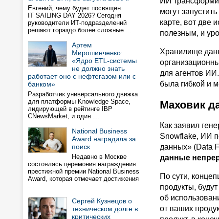
ИИ трансформир
Евгений, чему будет посвящен
могут запустить
IT SAILING DAY 2026? Сегодня
карте, вот две 
руководители ИТ-подразделений
решают гораздо более сложные …
полезным, и уро
Артем
Хранилище данн
Мирошинченко:
«Ядро ETL-системы
организационны
не должно знать
для агентов ИИ
работает оно с нефтегазом или с
была гибкой и м
банком»
Разработчик универсального движка
для платформы Knowledge Space,
Маховик д
лидирующей в рейтинге IBP
CNewsMarket, и один …
Как заявил ген
National Business
Snowflake, ИИ 
Award наградила за
поиск
данных» (Data 
Недавно в Москве
данные непре
состоялась церемония награждения
престижной премии National Business
По сути, конце
Award, которая отмечает достижения
…
продукты, буду
об использован
Сергей Кузнецов о
от ваших проду
техническом долге в
критических