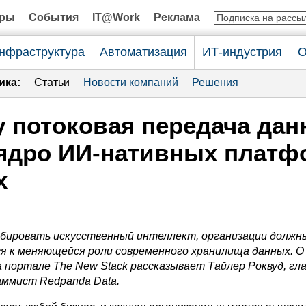
оры
События
IT@Work
Реклама
нфраструктура
Автоматизация
ИТ-индустрия
О
ика:
Статьи
Новости компаний
Решения
 потоковая передача да
 ядро ИИ-нативных платф
х
ировать искусственный интеллект, организации должн
 к меняющейся роли современного хранилища данных. О 
на портале
The
New
Stack
рассказывает Тайлер Роквуд, гл
аммист Redpanda Data.