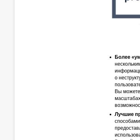
Более «у
нескольки
информаци
о неструк
пользоват
Вы можете
масштабах
возможнос
Лучшие п
способами
предостав
использов