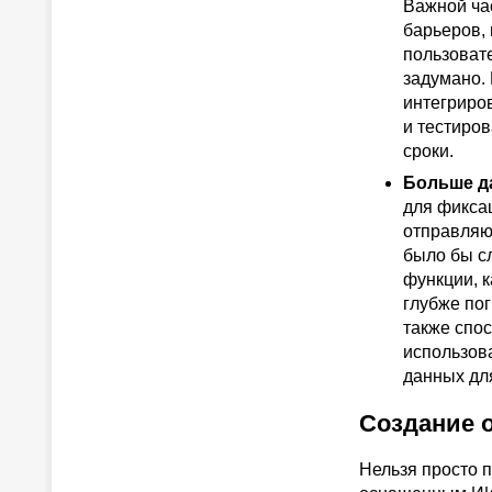
Важной ча
барьеров,
пользовате
задумано.
интегриро
и тестиров
сроки.
Больше д
для фиксац
отправляю
было бы с
функции, 
глубже пог
также спос
использов
данных дл
Создание 
Нельзя просто п