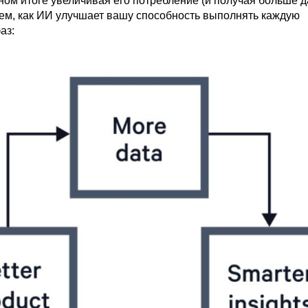
чном итоге увеличивая его потребление (и получая больше д
ем, как ИИ улучшает вашу способность выполнять каждую
аз: