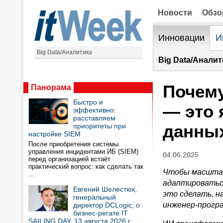
Новости
Обз
Инновации
И
Big Data/Аналитика
Big Data/Аналит
Почему
Панорама
Быстро и
— это
эффективно:
расставляем
данны
приоритеты при
настройке SIEM
После приобретения системы
управления инцидентами ИБ (SIEM)
04.06.2025
перед организацией встаёт
практический вопрос: как сделать так
Чтобы масштаб
…
адаптироваться
Евгений Шелестюк,
это сделать, 
генеральный
инженер-прогр
директор DCLogic, о
бизнес-регате IT
SAILING DAY, 13 августа 2026 г.