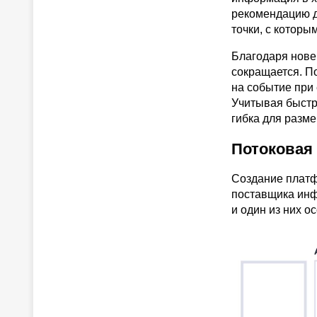
рекомендацию д
точки, с которы
Благодаря нов
сокращается. П
на событие при
Учитывая быстр
гибка для разм
Потоковая
Создание платф
поставщика инф
и один из них о