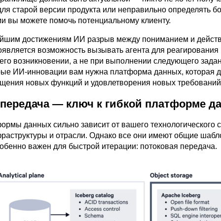
ля старой версии продукта или неправильно определять б
ми вы можете помочь потенциальному клиенту.
ейшим достижениям ИИ разрыв между пониманием и дейст
оявляется возможность вызывать агента для реагирования
 его возникновении, а не при выполнении следующего задан
ые ИИ-инновации вам нужна платформа данных, которая д
ещения новых функций и удовлетворения новых требований
 передача — ключ к гибкой платформе д
ормы данных сильно зависит от вашего технологического с
раструктуры и отрасли. Однако все они имеют общие шабл
собенно важен для быстрой итерации: потоковая передача.