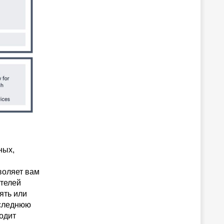
ных,
воляет вам
ителей
ять или
оследнюю
одит