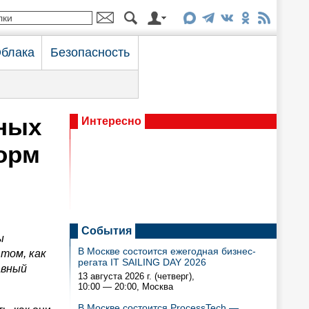
блака
Безопасность
нных
Интересно
орм
События
ы
В Москве состоится ежегодная бизнес-
том, как
регата IT SAILING DAY 2026
авный
13 августа 2026 г. (четверг),
10:00 — 20:00
, Москва
В Москве состоится ProcessTech —