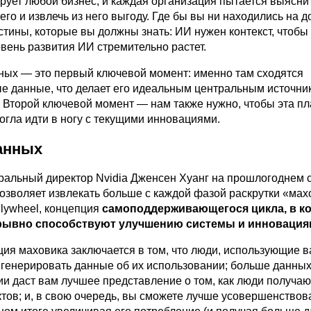
ует любой бизнес, и каждая организация пытается выяснит
 его и извлечь из него выгоду. Где бы вы ни находились на 
истины, которые вы должны знать: ИИ нужен контекст, чтобы
вень развития ИИ стремительно растет.
ых — это первый ключевой момент: именно там сходятся
е данные, что делает его идеальным центральным источни
. Второй ключевой момент — нам также нужно, чтобы эта п
огла идти в ногу с текущими инновациями.
анных
еральный директор Nvidia Дженсен Хуанг на прошлогоднем
позволяет извлекать больше с каждой фазой раскрутки «мах
Flywheel, концепция
самоподдерживающегося цикла, в к
рывно способствуют улучшению системы и инновация
пция маховика заключается в том, что люди, использующие 
т генерировать данные об их использовании; больше данны
ии даст вам лучшее представление о том, как люди получаю
ктов; и, в свою очередь, вы сможете лучше усовершенствов