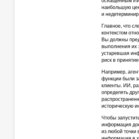
оснащенным ИИ.
наибольшую ценн
и недетерминир
Главное, что сл
контекстом отно
Вы должны пред
выполнения их з
устаревшая инф
риск в приняти
Например, аген
функции были з
клиенты. ИИ, р
определять дру
распространенн
историческую и
Чтобы запустить
информация дос
из любой точки
информация в х