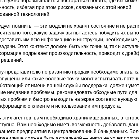
 Нужно поразмышлять и постараться понять, где вы может
ость, избегая при этом рисков, связанных с этой новой
ованной технологией.
едует помнить, — эти модели не хранят состояние и не рас
сительно того, какую задачу вы пытаетесь побудить их выпо
оставить им всю информацию и инструкции, необходимые 
адачи. Этот контекст должен быть как точным, так и актуал
ормация подрывает производительность, приводит к дрейф
е решений.
ту-представителю по развитию продаж необходимо знать, к
апущены или какие болевые точки могут испытывать поте
аботающий от имени вашей службы поддержки, должен умет
гие недавние проблемы, рекомендовать обходные пути для
ых проблем и быстро выводить на экран соответствующую
нформацию о клиенте и использовании им продукта.
 этих агентов, вам необходимо хранилище данных, в которо
тупна. Вам необходимо иметь возможность добавлять дан
 вашего предприятия в централизованный банк данных. Боле
ранилище должна быть актуальной — никто не хочет получ