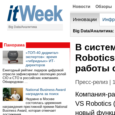
Новости
Обзоры
Инновации
Инфр
Big Data/Аналитика
Big Data/Аналитика:
В систе
Панорама
«ТОП-40 диджитал-
Robotic
экспертов»: время
«гибридных» ИТ-
директоров
работы 
Ежегодный рейтинг лидеров цифровой
отрасли зафиксировал эволюцию ролей
CIO и CTO в российских компаниях.
Пресс-релиз | 
Обнародован …
National Business Award
Компания-ра
наградила за поиск
Недавно в Москве
VS Robotics 
состоялась церемония
награждения престижной премии National
Business Award, которая отмечает
новый функц
достижения …