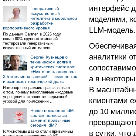
интерфейс д
Генеративный
искусственный
моделями, к
интеллект в мобильной
разработке
корпоративного уровня
LLM-модель.
По данным Gartner, в 2025 году
около 60% крупных компаний
тестировали генеративный
Обеспечивая
искусственный интеллект …
аналитики от
Сергей Кузнецов о
техническом долге в
сопоставимо
критических системах:
«Никто не планировал
3,5 миллиона записей — именно так
а в некоторы
и возникает технический долг»
Инженер-программист рассказывает
В масштабны
о том, почему накопленные «кодовые
упрощения» становятся серьезной
клиентами е
угрозой для приложений …
до 10 милли
Новое поколение IdM-
систем полностью
заменит привычные
превращают
сегодня IdM?
IdM-системы давно стали привычным
в сутки, что
элементом корпоративной ИТ-