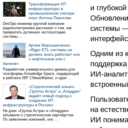
Трансформация ИТ-
и глубокой
инфраструктуры в
промышленном секторе:
Обновлени
опыт Антона Пирогова
DevOps-инженер крупной компании
системы — 
радиоэлектроники рассказал о том, как
превратить рутинную эксплуатацию
системы …
интерфейс
Артем Мирошинченко:
«Ядро ETL-системы не
Одним из 
должно знать работает оно
с нефтегазом или с
поддержка
банком»
Разработчик универсального движка для
ИИ-аналит
платформы Knowledge Space, лидирующей
в рейтинге IBP CNewsMarket, и один …
встроенный
«Стратегический альянс
„Группы Астра“ и „Аладдин“
задаёт новый подход к
Пользоват
созданию ИТ-
инфраструктуры в России»
на естеств
На днях «Группа Астра» и «Аладдин»
объявили о стратегическом партнёрстве.
ИИ понима
По заявлению компаний, оно …