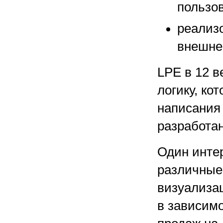
пользов
реализ
внешне
LPE в 12 в
логику, ко
написания
разработан
Один инте
различные
визуализац
в зависимо