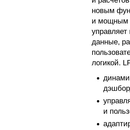
и расчетов
новым фун
и мощным 
управляет
данные, р
пользоват
логикой. L
динами
дэшбор
управл
и поль
адаптир