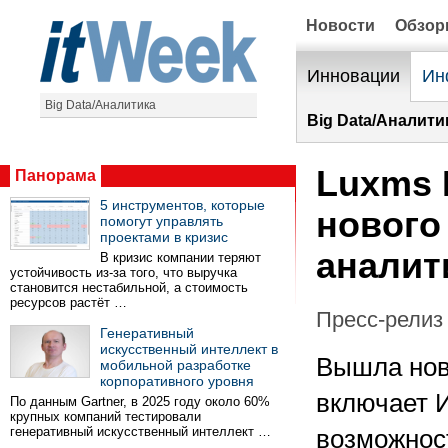
Новости
Обзо
Инновации
Ин
Big Data/Аналитика
Big Data/Аналити
Luxms 
Панорама
5 инструментов, которые
нового
помогут управлять
проектами в кризис
аналит
В кризис компании теряют
устойчивость из-за того, что выручка
становится нестабильной, а стоимость
ресурсов растёт …
Пресс-релиз 
Генеративный
искусственный интеллект в
Вышла нов
мобильной разработке
корпоративного уровня
включает 
По данным Gartner, в 2025 году около 60%
крупных компаний тестировали
генеративный искусственный интеллект …
возможнос