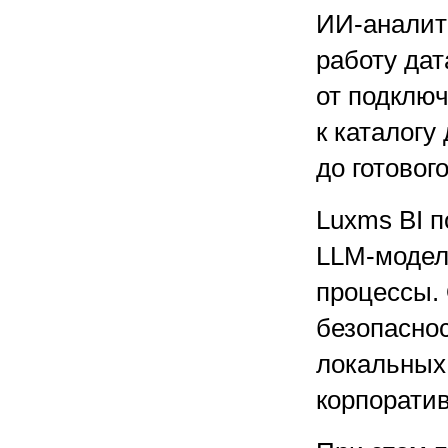
ИИ-аналити
работу да
от подклю
к каталогу
до готовог
Luxms BI 
LLM-моде
процессы.
безопасно
локальных 
корпоратив