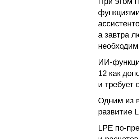
При этом 
функциями
ассистенто
а завтра л
необходим
ИИ-функци
12 как до
и требует 
Одним из 
развитие 
LPE по-пр