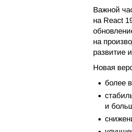
Важной ча
на React 1
обновление
на произв
развитие 
Новая верс
более 
стабил
и боль
снижени
улучше