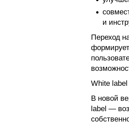
совмес
и инст
Переход н
формирует 
пользоват
возможнос
White labe
В новой ве
label — во
собственн