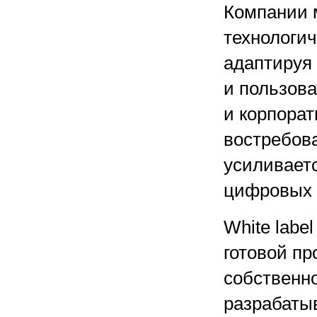
Компании м
технологи
адаптируя
и пользов
и корпорат
востребова
усиливаетс
цифровых 
White labe
готовой п
собственн
разрабатыв