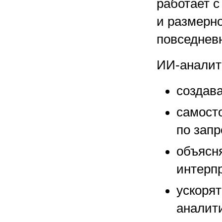
работает 
и размерн
повседнев
ИИ-аналит
создав
самост
по запр
объясн
интерпр
ускорят
аналит