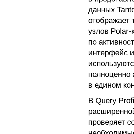
данных Tant
отображает т
узлов Polar-
по активнос
интерфейс и
используютс
полноценно 
в едином ко
В Query Pro
расширенной
проверяет с
необходимы