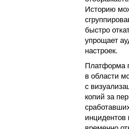
Историю мож
сгруппирова
быстро отка
упрощает ау
настроек.
Платформа п
в области м
с визуализа
копий за пер
сработавших
инцидентов 
временно от