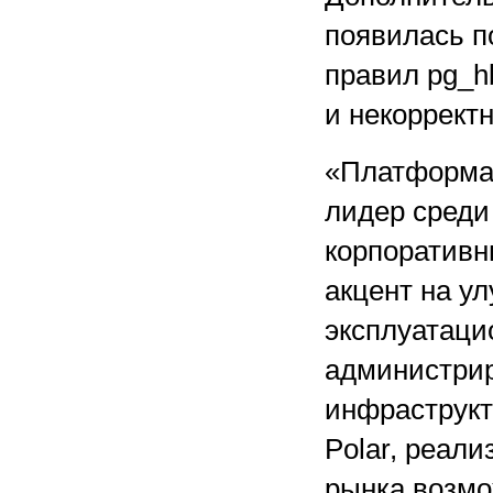
появилась п
правил pg_h
и некоррект
«Платформа 
лидер среди
корпоративн
акцент на у
эксплуатаци
администрир
инфраструкт
Polar, реал
рынка возмо