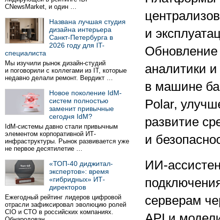
CNewsMarket, и один …
централизов
Названа лучшая студия
дизайна интерьера
и эксплуата
Санкт-Петербурга в
2026 году для IT-
Обновление
специалиста
Мы изучили рынок дизайн-студий
аналитики и
и поговорили с коллегами из IT, которые
недавно делали ремонт. Вердикт …
в машине ба
Новое поколение IdM-
систем полностью
Polar, улуч
заменит привычные
сегодня IdM?
развитие ср
IdM-системы давно стали привычным
элементом корпоративной ИТ-
и безопасно
инфраструктуры. Рынок развивается уже
не первое десятилетие …
ИИ-ассисте
«ТОП-40 диджитал-
экспертов»: время
«гибридных» ИТ-
подключени
директоров
Ежегодный рейтинг лидеров цифровой
серверам че
отрасли зафиксировал эволюцию ролей
CIO и CTO в российских компаниях.
API и модели
Обнародован …