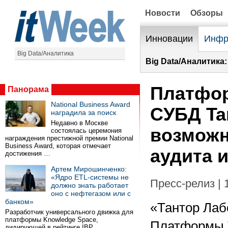
Новости
Обзоры
Инновации
Инфр
Big Data/Аналитика
Big Data/Аналитика:
Платфор
Панорама
National Business Award
СУБД Tan
наградила за поиск
Недавно в Москве
возможн
состоялась церемония
награждения престижной премии National
Business Award, которая отмечает
аудита 
достижения …
Артем Мирошинченко:
«Ядро ETL-системы не
Пресс-релиз | 
должно знать работает
оно с нефтегазом или с
банком»
«Тантор Лаб
Разработчик универсального движка для
платформы Knowledge Space,
Платформы T
лидирующей в рейтинге IBP