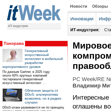
Новости
Обзоры
Инновации
Инфр
ИТ-индустрия
ИТ-индустрия:
Ста
Мировое
Панорама
Генеративный
компром
искусственный
интеллект в мобильной
разработке
правооб
корпоративного уровня
По данным Gartner, в 2025 году
около 60% крупных компаний
PC Week/RE №3
тестировали генеративный
искусственный интеллект …
Владимир Ми
Облачная защита от
DDoS: альтернатива
Интересные
возможна, но в редких
случаях
оглашены во
DDoS-атаки развиваются не по принципу