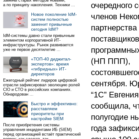
замены старых методов новыми,
очередного 
а по принципу накопления. Техники …
Новое поколение IdM-
членов Неко
систем полностью
заменит привычные
партнерства
сегодня IdM?
IdM-системы давно стали привычным
поставщико
элементом корпоративной ИТ-
инфраструктуры. Рынок развивается
программных
уже не первое десятилетие …
«ТОП-40 диджитал-
(НП ППП),
экспертов»: время
«гибридных» ИТ-
состоявшего
директоров
Ежегодный рейтинг лидеров цифровой
сентября. 
отрасли зафиксировал эволюцию ролей
CIO и CTO в российских компаниях.
“1C” Евгени
Обнародован …
Быстро и эффективно:
сообщила, ч
расставляем
приоритеты при
полугодие н
настройке SIEM
После приобретения системы
года зафикс
управления инцидентами ИБ (SIEM)
перед организацией встаёт практический
вопрос: как сделать так …