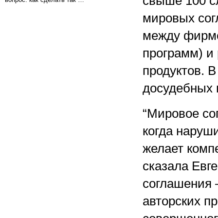
свыше 100 с
мировых со
между фирмо
программ) и
продуктов. 
досудебных 
“Мировое со
когда наруш
желает комп
сказала Евг
соглашения 
авторских п