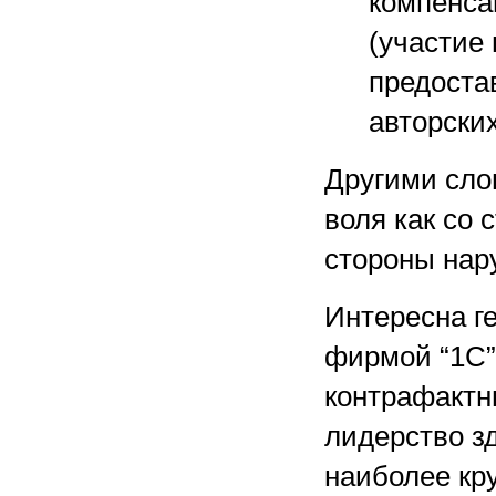
компенса
(участие
предоста
авторских 
Другими сло
воля как со 
стороны нар
Интересна г
фирмой “1С”
контрафактны
лидерство з
наиболее кр