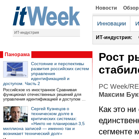
Новости
Обзо
Инновации
И
ИТ-индустрия
ИТ-индустрия:
Рост р
Панорама
Состояние и перспективы
стабил
развития российских систем
управления
идентификацией и
доступом. Часть 2
PC Week/RE 
Российское vs иностранное Сравнивая
Максим Бук
функционал отечественных решений для
управления идентификацией и доступом …
Как это ни
Сергей Кузнецов о
техническом долге в
критических системах:
единствен
«Никто не планировал 3,5
миллиона записей — именно так и
сегменте к
возникает технический долг»