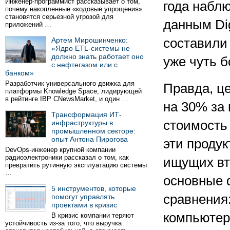
Инженер-программист рассказывает о том,
года набл
почему накопленные «кодовые упрощения»
становятся серьезной угрозой для
данным Dig
приложений …
Артем Мирошинченко:
составили 
«Ядро ETL-системы не
должно знать работает оно
уже чуть б
с нефтегазом или с
банком»
Разработчик универсального движка для
Правда, ц
платформы Knowledge Space, лидирующей
в рейтинге IBP CNewsMarket, и один …
на 30% за 
Трансформация ИТ-
стоимость 
инфраструктуры в
промышленном секторе:
опыт Антона Пирогова
эти проду
DevOps-инженер крупной компании
радиоэлектроники рассказал о том, как
ищущих вт
превратить рутинную эксплуатацию системы
…
основные 
5 инструментов, которые
сравнения
помогут управлять
проектами в кризис
компьютера
В кризис компании теряют
устойчивость из-за того, что выручка