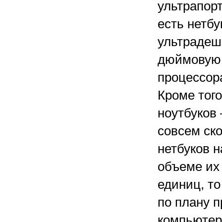
ультрапорт
есть нетбу
ультрадеше
дюймовую 
процессора
Кроме тог
ноутбуков 
совсем ско
нетбуков н
объеме их
единиц, то
по плану п
компьютер