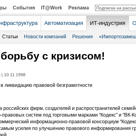
оры
События
IT@Work
Реклама
нфраструктура
Автоматизация
ИТ-индустрия
О
Статьи
Новости компаний
Решения
«Импортозамещ
 борьбу с кризисом!
н
| 10.11.1998
” в ликвидацию правовой безграмотности
па российских фирм, создателей и распространителей семей
правовых систем под торговыми марками “Кодекс” и “ВК-Ко
оммерческий информационно-правовой консорциум “Кодекс
самым усилия по улучшению правового информирования г
лей.