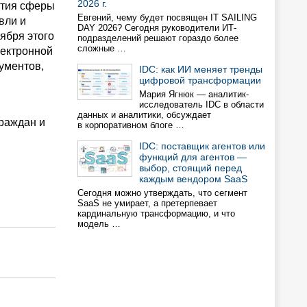
2026 г.
ития сферы
Евгений, чему будет посвящен IT SAILING
вли и
DAY 2026? Сегодня руководители ИТ-
ября этого
подразделений решают гораздо более
сложные …
лектронной
ументов,
IDC: как ИИ меняет тренды
цифровой трансформации
Мария Ягнюк — аналитик-
исследователь IDC в области
и
данных и аналитики, обсуждает
граждан и
в корпоративном блоге …
IDC: поставщик агентов или
функций для агентов —
выбор, стоящий перед
каждым вендором SaaS
Сегодня можно утверждать, что сегмент
SaaS не умирает, а претерпевает
кардинальную трансформацию, и что
модель …