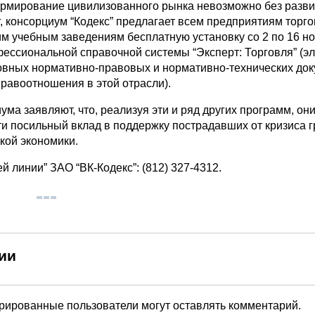
ормирование цивилизованного рынка невозможно без разв
г, консорциум “Кодекс” предлагает всем предприятиям торго
м учебным заведениям бесплатную установку со 2 по 16 но
фессиональной справочной системы “Эксперт: Торговля” (э
овных нормативно-правовых и нормативно-технических док
равоотношения в этой отрасли).
ма заявляют, что, реализуя эти и ряд других программ, он
ти посильный вклад в поддержку пострадавших от кризиса 
кой экономики.
й линии” ЗАО “ВК-Кодекс”: (812) 327-4312.
ии
трированные пользователи могут оставлять комментарий.