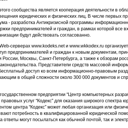
этого сообщества является кооперация деятельности в обл
вещения юридических и физических лиц. В числе первых пр
ума - разработка Антикризисной программы информационн
ржки предпринимателей и граждан, в рамках которой все в
анизации будут действовать согласованно.
 Web-серверах www.kodeks.net и www.wkkodex.ru организуе
туп предпринимателей и граждан к новым документам, пр
 России, Москвы, Санкт-Петербурга, а также к обзорам рос
законодательства. Представители средств массовой инфор
 бесплатный доступ ко всем информационно-правовым разд
чающим в общей сложности около 300 000 документов и сп
и государственном предприятии “Центр компьютерных разра
 правовых услуг “Кодекс” для оказания широкого спектра ю
иентом центра “Кодекс” может любая организация или физич
вают потребность в квалифицированной юридической пом
 ответы могут посылаться как обычной почтой, так и элект