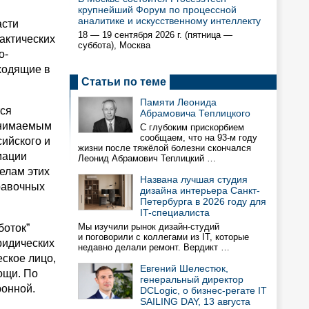
крупнейший Форум по процессной
аналитике и искусственному интеллекту
асти
18 — 19 сентября 2026 г. (пятница —
актических
суббота), Москва
о-
ходящие в
Статьи по теме
Памяти Леонида
тся
Абрамовича Теплицкого
инимаемым
С глубоким прискорбием
сообщаем, что на 93-м году
сийского и
жизни после тяжёлой болезни скончался
мации
Леонид Абрамович Теплицкий …
елам этих
Названа лучшая студия
равочных
дизайна интерьера Санкт-
Петербурга в 2026 году для
IT-специалиста
Мы изучили рынок дизайн-студий
боток”
и поговорили с коллегами из IT, которые
ридических
недавно делали ремонт. Вердикт …
еское лицо,
Евгений Шелестюк,
ощи. По
генеральный директор
ронной.
DCLogic, о бизнес-регате IT
SAILING DAY, 13 августа