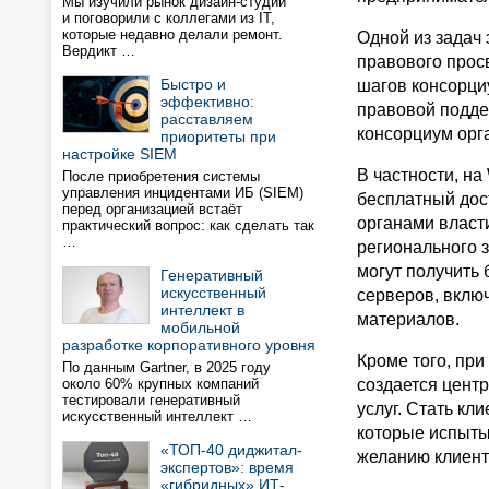
Мы изучили рынок дизайн-студий
и поговорили с коллегами из IT,
которые недавно делали ремонт.
Одной из задач 
Вердикт …
правового прос
Быстро и
шагов консорци
эффективно:
правовой подде
расставляем
консорциум орг
приоритеты при
настройке SIEM
В частности, на
После приобретения системы
управления инцидентами ИБ (SIEM)
бесплатный дос
перед организацией встаёт
органами власти
практический вопрос: как сделать так
…
регионального 
могут получить
Генеративный
искусственный
серверов, вклю
интеллект в
материалов.
мобильной
разработке корпоративного уровня
Кроме того, пр
По данным Gartner, в 2025 году
около 60% крупных компаний
создается центр
тестировали генеративный
услуг. Стать кл
искусственный интеллект …
которые испыты
«ТОП-40 диджитал-
желанию клиента
экспертов»: время
«гибридных» ИТ-