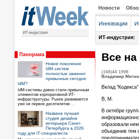
Новости
Обз
Инновации
И
ИТ-индустрия
ИТ-индустрия:
Все на
Панорама
Новое поколение
IdM-систем
(168)44`1998
полностью заменит
Владимир Мити
привычные сегодня
IdM?
Вклад “Кодекса
IdM-системы давно стали привычным
элементом корпоративной ИТ-
В. М.
инфраструктуры. Рынок развивается
уже не первое десятилетие …
В октябре груп
Названа лучшая
информационно-
студия дизайна
интерьера Санкт-
образовали нек
Петербурга в 2026
объединив тем 
году для IT-специалиста
предпринимате