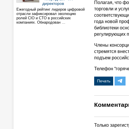
Полагая, что ф
директоров
торговли и услу
Ежегодный рейтинг лидеров цифровой
отрасли зафиксировал эволюцию
соответствующи
ролей CIO и CTO в российских
года новой про
компаниях. Обнародован …
библиотеки осн
регулирующих п
Члены консорциу
стремятся внес
подъем российс
Телефон “горяче
Печать
Комментар
Только зарегис