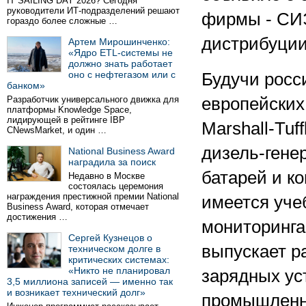
IT SAILING DAY 2026? Сегодня
руководители ИТ-подразделений решают
фирмы - СИ
гораздо более сложные …
дистрибуции
Артем Мирошинченко:
«Ядро ETL-системы не
должно знать работает
оно с нефтегазом или с
Будучи росс
банком»
Разработчик универсального движка для
европейских
платформы Knowledge Space,
лидирующей в рейтинге IBP
Marshall-Tu
CNewsMarket, и один …
дизель-гене
National Business Award
наградила за поиск
батарей и к
Недавно в Москве
состоялась церемония
награждения престижной премии National
имеется уче
Business Award, которая отмечает
достижения …
мониторинга
Сергей Кузнецов о
выпускает р
техническом долге в
критических системах:
«Никто не планировал
зарядных ус
3,5 миллиона записей — именно так
и возникает технический долг»
промышленн