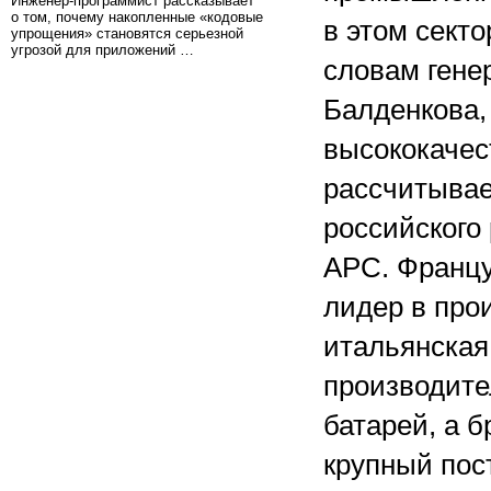
Инженер-программист рассказывает
о том, почему накопленные «кодовые
в этом сект
упрощения» становятся серьезной
угрозой для приложений …
словам гене
Балденкова,
высококачес
рассчитывае
российского
APC. Францу
лидер в про
итальянская
производит
батарей, а б
крупный пос