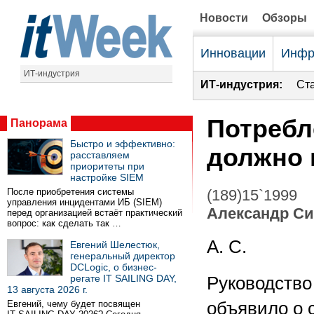
Новости
Обзоры
Инновации
Инфр
ИТ-индустрия
ИТ-индустрия:
Ст
Потребл
Панорама
Быстро и эффективно:
должно 
расставляем
приоритеты при
настройке SIEM
После приобретения системы
(189)15`1999
управления инцидентами ИБ (SIEM)
Александр С
перед организацией встаёт практический
вопрос: как сделать так …
А. С.
Евгений Шелестюк,
генеральный директор
DCLogic, о бизнес-
регате IT SAILING DAY,
Руководство
13 августа 2026 г.
Евгений, чему будет посвящен
объявило о 