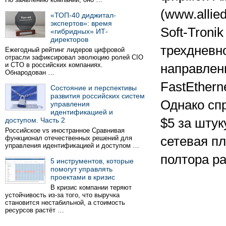
(www.allie
«ТОП-40 диджитал-
экспертов»: время
Soft-Tronik
«гибридных» ИТ-
директоров
трехдневно
Ежегодный рейтинг лидеров цифровой
отрасли зафиксировал эволюцию ролей CIO
и CTO в российских компаниях.
направлен
Обнародован …
FastEthern
Состояние и перспективы
развития российских систем
Однако спр
управления
идентификацией и
доступом. Часть 2
$5 за штук
Российское vs иностранное Сравнивая
функционал отечественных решений для
сетевая пл
управления идентификацией и доступом …
полтора р
5 инструментов, которые
помогут управлять
проектами в кризис
В кризис компании теряют
устойчивость из-за того, что выручка
становится нестабильной, а стоимость
ресурсов растёт …