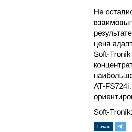
Не остали
взаимовыго
результат
цена адапт
Soft-Troni
концентрат
наибольше
AT-FS724i
ориентиро
Soft-Tronik
Печать