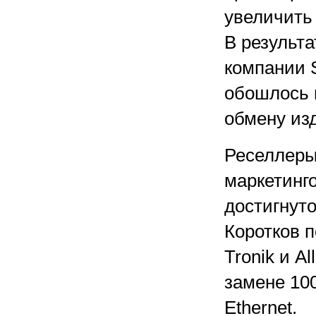
увеличить
В результа
компании S
обошлось и
обмену из
Реселлеры
маркетинг
достигнуто
Коротков 
Tronik и A
замене 100
Ethernet.