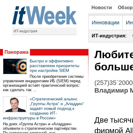
Новости
Обзо
Инновации
Ин
ИТ-индустрия
ИТ-индустрия:
Любите
Панорама
Быстро и эффективно:
больше
расставляем приоритеты
при настройке SIEM
После приобретения системы
управления инцидентами ИБ (SIEM) перед
(257)35`2000
организацией встаёт практический вопрос:
Владимир 
как сделать так …
«Стратегический альянс
„Группы Астра“ и „Аладдин“
задаёт новый подход к
созданию ИТ-
инфраструктуры в России»
Две тысяч
На днях «Группа Астра» и «Аладдин»
объявили о стратегическом партнёрстве.
фирмой Alli
По заявлению компаний, оно …