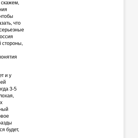
 скажем,
ния
 чтобы
зать, что
 серьезные
Россия
 стороны,
понятия
т и у
рей
гда 3-5
лохая,
х
тный
овое
разды
я будет,