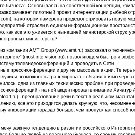
го бизнеса”. Основываясь на собственной концепции, комп
 разворачивает пилотный проект интернетизации рыбной от
d.com), на котором намерена продемонстрировать новую мо
редприятий отрасли в едином информационном пространст
о, как все это уживется с нынешней министерской структур
электронных министерств?
из компании AMT Group (www.amt.ru) рассказал о техничес
нтернете” (most.intervision.ru), позволяющем быстро и эфф
истему телевидеоконференций и проводить в Сети
ые пресс-конференции и другие массовые акции. Теперь 
олучили возможность транслировать события прямо через с
снилось, одна из главных технических проблем при проведе
сс-конференций - на ней акцентировал внимание Хачатур
infoart.ru) - преобразование речи в текст в реальном масшта
лению, все это приходится делать вручную, что, несомненн
ачу информации гораздо больше, чем пропускная способно
мечу важную тенденцию в развитии российского Интернет-р
все больше людей из реального бизнеса, со своими связям