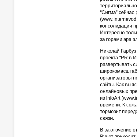
территориально
“Сигма” сейчас
(www.internevo
консолидации п
Интересно тольк
за горами эра 
Николай Гарбуз 
проекта “PR в И
развертывать с
широкомасштабн
организаторы п
сайты. Как выя
онлайновых пре
из InfoArt (www.
времени. К сожа
тормозит перед
связи.
В заключение от
Рунет приходит 