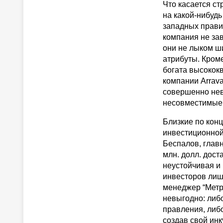
Что касается ст
на какой-нибудь
западных прави
компания не зав
они не лыком ш
атрибуты. Кроме
богата высокок
компании Arrav
совершенно нев
несовместимые
Близкие по кон
инвестиционной
Беспалов, главн
млн. долл. дост
неустойчивая и
инвесторов лишь
менеджер “Метр
невыгодно: либо
правления, либо
создав свой ин