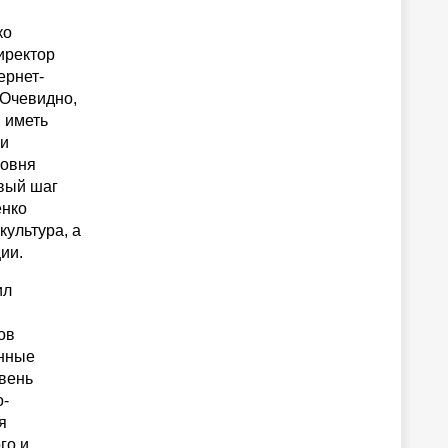
ко
иректор
ернет-
 Очевидно,
 иметь
 и
ровня
рвый шаг
енко
культура, а
ии.
ил
ов
онные
вень
о-
я
го и