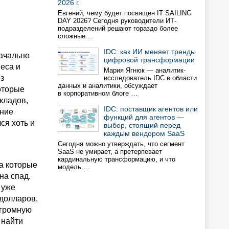
2026 г.
Евгений, чему будет посвящен IT SAILING
DAY 2026? Сегодня руководители ИТ-
подразделений решают гораздо более
сложные …
IDC: как ИИ меняет тренды
начально
цифровой трансформации
еса и
Мария Ягнюк — аналитик-
з
исследователь IDC в области
данных и аналитики, обсуждает
которые
в корпоративном блоге …
кладов,
IDC: поставщик агентов или
нние
функций для агентов —
ся хоть и
выбор, стоящий перед
каждым вендором SaaS
Сегодня можно утверждать, что сегмент
SaaS не умирает, а претерпевает
кардинальную трансформацию, и что
на которые
модель …
на спад.
 уже
 долларов,
огромную
 найти