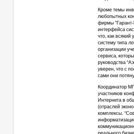
Кроме темы инв
любопытных кон
фирмы “Гарант-П
интерфейса сис
что, как всякий
систему типа ло
организации уч
сервиса, котор
руководства “А
уверен, что с п
сами они потяну
Координатор МГ
участников кон
Интернета в об
(отраслей экон
комплексы. “Со
информатизации
коммуникационну
реального бизн