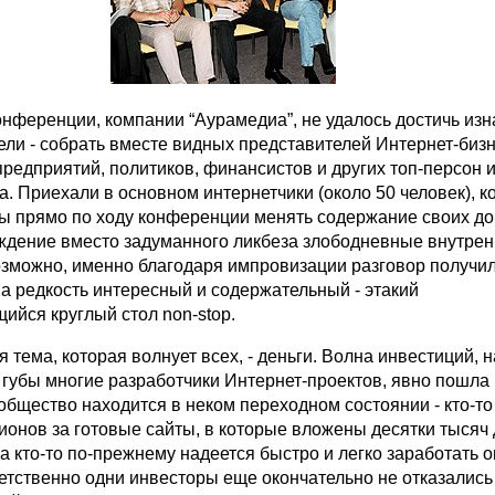
онференции, компании “Аурамедиа”, не удалось достичь из
ели - собрать вместе видных представителей Интернет-бизн
редприятий, политиков, финансистов и других топ-персон и
а. Приехали в основном интернетчики (около 50 человек), 
 прямо по ходу конференции менять содержание своих до
ждение вместо задуманного ликбеза злободневные внутре
озможно, именно благодаря импровизации разговор получил
а редкость интересный и содержательный - этакий
ийся круглый стол non-stop.
я тема, которая волнует всех, - деньги. Волна инвестиций, 
губы многие разработчики Интернет-проектов, явно пошла 
общество находится в неком переходном состоянии - кто-то
ионов за готовые сайты, в которые вложены десятки тысяч
 а кто-то по-прежнему надеется быстро и легко заработать 
етственно одни инвесторы еще окончательно не отказались