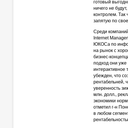
готовый выгодны
ничего не будут
контролем. Так 
запятую по сво
Среди компаний
Internet Manag
ЮКОСа по инфо
на рынок с хор
бизнес-концепци
подход они уже 
интерактивное т
убежден, что со
рентабельней, 
уверенность зиж
млн. долл., рекл
экономики норма
отметил г-н Пон
в любом сегмент
рентабельность