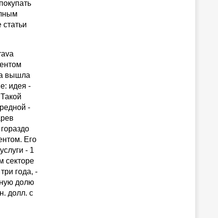
покупать
олным
 статьи
rava
дентом
а вышла
: идея -
 Такой
редной -
арев
 гораздо
ентом. Его
слуги - 1
ом секторе
ри года, -
иную долю
. долл. с