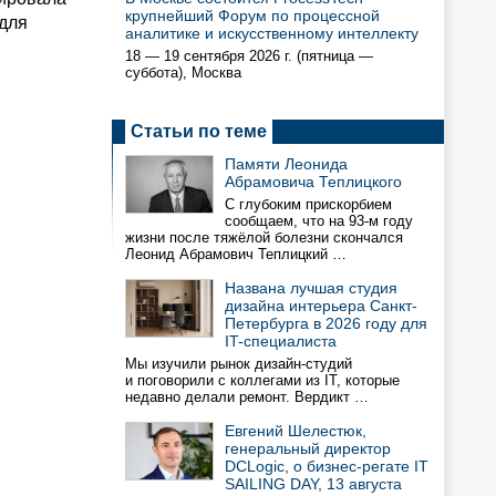
крупнейший Форум по процессной
 для
аналитике и искусственному интеллекту
18 — 19 сентября 2026 г. (пятница —
суббота), Москва
Статьи по теме
Памяти Леонида
Абрамовича Теплицкого
С глубоким прискорбием
сообщаем, что на 93-м году
жизни после тяжёлой болезни скончался
Леонид Абрамович Теплицкий …
Названа лучшая студия
дизайна интерьера Санкт-
Петербурга в 2026 году для
IT-специалиста
Мы изучили рынок дизайн-студий
и поговорили с коллегами из IT, которые
недавно делали ремонт. Вердикт …
Евгений Шелестюк,
генеральный директор
DCLogic, о бизнес-регате IT
SAILING DAY, 13 августа