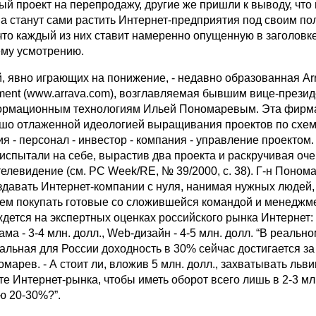
й проект на перепродажу, другие же пришли к выводу, что 
, а станут сами растить Интернет-предприятия под своим п
что каждый из них ставит намеренно опущенную в заголовке
ему усмотрению.
, явно играющих на понижение, - недавно образованная Ar
ement (www.arrava.com), возглавляемая бывшим вице-прези
рмационным технологиям Ильей Пономаревым. Эта фирм
ошо отлаженной идеологией выращивания проектов по схеме
я - персонал - инвестор - компания - управление проектом.
испытали на себе, вырастив два проекта и раскручивая оче
елевидение (см. PC Week/RE, № 39/2000, c. 38). Г-н Поном
здавать Интернет-компании с нуля, нанимая нужных людей,
чем покупать готовые со сложившейся командой и менеджм
дется на экспертных оценках российского рынка Интернет: у
ама - 3-4 млн. долл., Web-дизайн - 4-5 млн. долл. “В реальн
льная для России доходность в 30% сейчас достигается за т
омарев. - А стоит ли, вложив 5 млн. долл., захватывать льв
е Интернет-рынка, чтобы иметь оборот всего лишь в 2-3 млн
ю 20-30%?”.