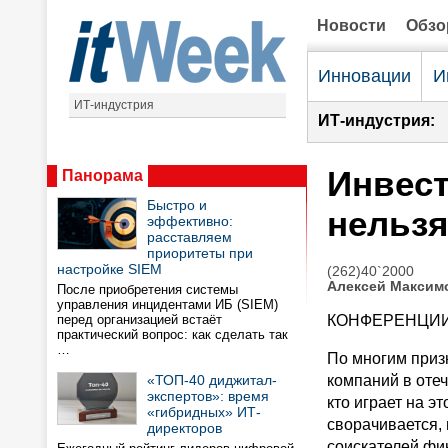
Новости
Обз
Инновации
И
ИТ-индустрия
ИТ-индустрия:
Инвест
Панорама
Быстро и
нельзя
эффективно:
расставляем
приоритеты при
настройке SIEM
(262)40`2000
Алексей Максим
После приобретения системы
управления инцидентами ИБ (SIEM)
перед организацией встаёт
КОНФЕРЕНЦИ
практический вопрос: как сделать так
…
По многим приз
«ТОП-40 диджитал-
компаний в отеч
экспертов»: время
кто играет на э
«гибридных» ИТ-
сворачивается,
директоров
соискателей фи