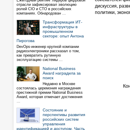
Ежегодный рейтинг лидеров цифровой
отрасли зафиксировал эволюцию
дискуссия, раз
ролей CIO и CTO в российских
политики, эконо
компаниях. Обнародован …
Трансформация ИТ-
инфраструктуры в
промышленном
секторе: опыт Антона
Пирогова
DevOps-инженер крупной компании
радиоэлектроники рассказал о том,
как превратить рутинную
эксплуатацию системы …
National Business
Award наградила за
поиск
Недавно в Москве
Ко
состоялась церемония награждения
престижной премии National Business
Award, которая отмечает достижения
…
Состояние и
перспективы развития
российских систем
управления
идентификацией и доступом. Часть