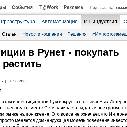
оры
События
IT@Work
Реклама
нфраструктура
Автоматизация
ИТ-индустрия
О
Статьи
Новости компаний
Решения
«Импортозамещ
иции в Рунет - покупать
 растить
ов
| 31.10.2000
И
накам инвестиционный бум вокруг так называемых Интерне
ественном сегменте Сети начинает спадать и все громче го
том рынке на понижение. Это вовсе не означает, что Интерне
 просто меняется доминирующая модель поведения инвест
нансовой поддержки. Все это в очередной раз продемонст