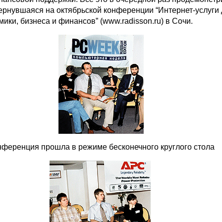
вернувшаяся на октябрьской конференции “Интернет-услуги
мики, бизнеса и финансов” (www.radisson.ru) в Сочи.
нференция прошла в режиме бесконечного круглого стола