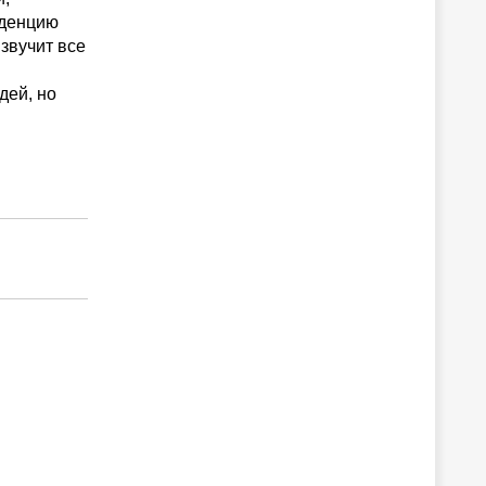
нденцию
 звучит все
дей, но