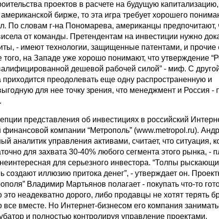
роительства проектов в расчете на будущую капитализацию,
 американской бирже, то эта игра требует хорошего понима
л. По словам г-на Пономарева, американцы предпочитают,
исела от команды. Претендентам на инвестиции нужно дока
иты, - имеют технологии, защищенные патентами, и прочие
 того, на Западе уже хорошо понимают, что утверждение “
валифицированной дешевой рабочей силой” - миф. С другой
a приходится преодолевать еще одну распространенную и
ыгодную для нее точку зрения, что менеджмент и Россия - 
.
цепции представления об инвестициях в российский Интерне
 финансовой компании “Метрополь” (www.metropol.ru). Анд
ый аналитик управления активами, считает, что ситуация, ко
аточно для захвата 30-40% любого сегмента этого рынка, - п
 неинтересная для серьезного инвестора. “Толпы рыскающи
 создают иллюзию притока денег”, - утверждает он. Проек
ополя” Владимир Мартьянов полагает - покупать что-то гот
 это неадекватно дорого, либо продавцы не хотят терять б
 все вместе. Но Интернет-бизнесом его компания заниматьс
кубатор и полностью контролируя управление проектами.