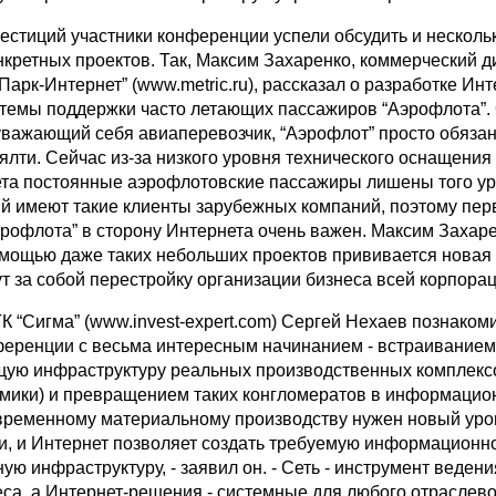
естиций участники конференции успели обсудить и несколь
кретных проектов. Так, Максим Захаренко, коммерческий д
арк-Интернет” (www.metric.ru), рассказал о разработке Инт
темы поддержки часто летающих пассажиров “Аэрофлота”.
 уважающий себя авиаперевозчик, “Аэрофлот” просто обязан
ялти. Сейчас из-за низкого уровня технического оснащения
ета постоянные аэрофлотовские пассажиры лишены того у
ый имеют такие клиенты зарубежных компаний, поэтому пе
эрофлота” в сторону Интернета очень важен. Максим Захар
омощью даже таких небольших проектов прививается новая 
т за собой перестройку организации бизнеса всей корпорац
К “Сигма” (www.invest-expert.com) Сергей Нехаев познаком
ференции с весьма интересным начинанием - встраиванием
щую инфраструктуру реальных производственных комплекс
омики) и превращением таких конгломератов в информаци
временному материальному производству нужен новый уро
, и Интернет позволяет создать требуемую информационн
ю инфраструктуру, - заявил он. - Сеть - инструмент ведени
еса, а Интернет-решения - системные для любого отраслево