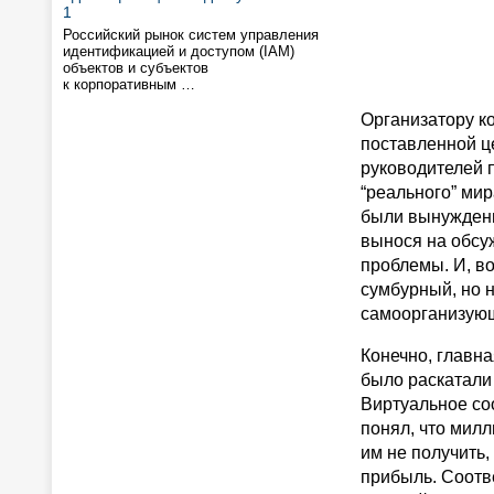
1
Российский рынок систем управления
идентификацией и доступом (IAM)
объектов и субъектов
к корпоративным …
Организатору к
поставленной ц
руководителей п
“реального” мир
были вынуждены
вынося на обсу
проблемы. И, в
сумбурный, но н
самоорганизующ
Конечно, главна
было раскатали 
Виртуальное со
понял, что милл
им не получить,
прибыль. Соотв