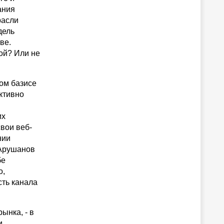
ания
расли
дель
ве.
ой? Или не
ком базисе
ективно
их
вои веб-
нии
 Арушанов
бе
о,
сть канала
ынка, - в
и,