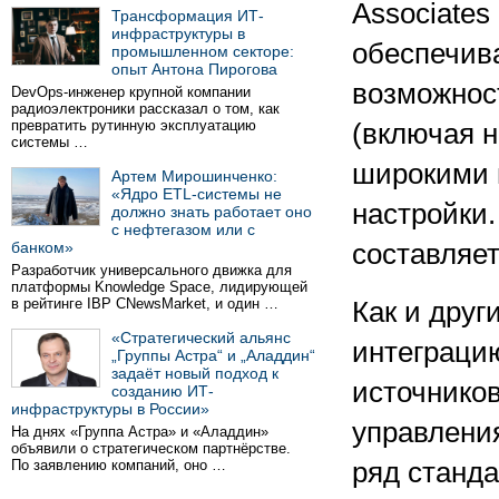
Associates
Трансформация ИТ-
инфраструктуры в
обеспечива
промышленном секторе:
опыт Антона Пирогова
возможност
DevOps-инженер крупной компании
радиоэлектроники рассказал о том, как
превратить рутинную эксплуатацию
(включая 
системы …
широкими 
Артем Мирошинченко:
«Ядро ETL-системы не
настройки.
должно знать работает оно
с нефтегазом или с
банком»
составляет
Разработчик универсального движка для
платформы Knowledge Space, лидирующей
в рейтинге IBP CNewsMarket, и один …
Как и друг
«Стратегический альянс
интеграци
„Группы Астра“ и „Аладдин“
задаёт новый подход к
источников
созданию ИТ-
инфраструктуры в России»
управлени
На днях «Группа Астра» и «Аладдин»
объявили о стратегическом партнёрстве.
По заявлению компаний, оно …
ряд станда