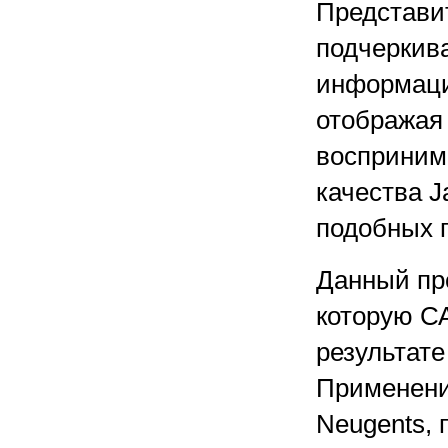
Представит
подчеркива
информаци
отображая 
восприним
качества J
подобных 
Данный про
которую СА
результате
Применени
Neugents, 