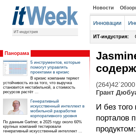
Новости
Обзо
Инновации
Ин
ИТ-индустрия
ИТ-индустрия:
Jasmine
Панорама
5 инструментов, которые
содерж
помогут управлять
проектами в кризис
В кризис компании теряют
устойчивость из-за того, что выручка
(264)42`2000
становится нестабильной, а стоимость
Грант Дюбу
ресурсов растёт …
Генеративный
И без тог
искусственный интеллект в
мобильной разработке
корпоративного уровня
порталов 
По данным Gartner, в 2025 году около 60%
крупных компаний тестировали
продуктом:
генеративный искусственный интеллект …