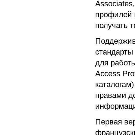
Associates
профилей п
получать 
Поддержива
стандарты 
для работы
Access Pro
каталогам)
правами д
информац
Первая вер
французски