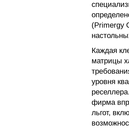
специализ
определен
(Primergy 
настольны
Каждая кл
матрицы х
требовани
уровня кв
реселлера
фирма впр
льгот, вк
возможнос