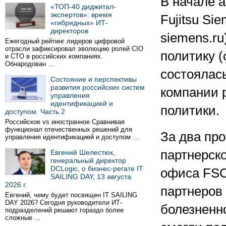
В начале 
«ТОП-40 диджитал-
экспертов»: время
Fujitsu Si
«гибридных» ИТ-
директоров
siemens.ru
Ежегодный рейтинг лидеров цифровой
отрасли зафиксировал эволюцию ролей CIO
политику (
и CTO в российских компаниях.
Обнародован …
состоялас
Состояние и перспективы
развития российских систем
компании 
управления
идентификацией и
политики.
доступом. Часть 2
Российское vs иностранное Сравнивая
функционал отечественных решений для
За два пр
управления идентификацией и доступом …
партнерск
Евгений Шелестюк,
генеральный директор
DCLogic, о бизнес-регате IT
офиса FSC
SAILING DAY, 13 августа
2026 г.
партнеров
Евгений, чему будет посвящен IT SAILING
DAY 2026? Сегодня руководители ИТ-
болезненно
подразделений решают гораздо более
сложные …