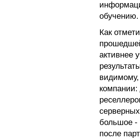
информаци
обучению.
Как отмет
прошедшей
активнее 
результаты
видимому,
компании:
реселлеро
серверных
большое - 
после пар