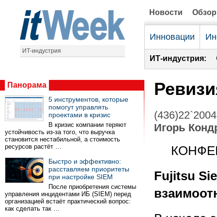
Новости
Обзо
Инновации
Ин
ИТ-индустрия
ИТ-индустрия:
Ревизи
Панорама
5 инструментов, которые
помогут управлять
(436)22`2004
проектами в кризис
В кризис компании теряют
Игорь Конд
устойчивость из-за того, что выручка
становится нестабильной, а стоимость
ресурсов растёт …
КОНФЕ
Быстро и эффективно:
расставляем приоритеты
Fujitsu S
при настройке SIEM
После приобретения системы
взаимоот
управления инцидентами ИБ (SIEM) перед
организацией встаёт практический вопрос:
как сделать так …