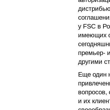
дистрибью
соглашени
у FSC в Р
имеющих о
сегодняшни
премьер- и
другими с
Еще один н
привлечен
вопросов,
и их клиен
своеобразн