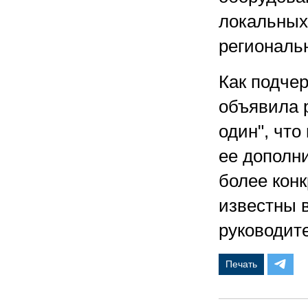
локальных
региональ
Как подчер
объявила 
один", что
ее дополн
более кон
известны в
руководит
Печать