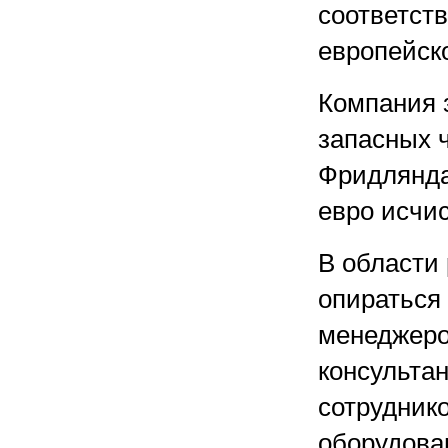
соответст
европейско
Компания 
запасных 
Фридлянда
евро исчи
В области
опираться
менеджеро
консультан
сотруднико
оборудован