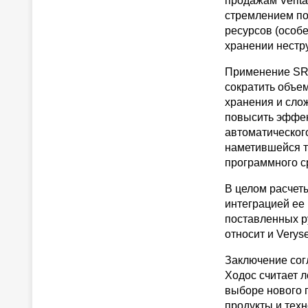
продажам Verit
стремлением по
ресурсов (особ
хранении нестр
Применение SRM
сократить объе
хранения и сло
повысить эффек
автоматическог
наметившейся те
программного с
В целом расчет
интеграцией ее
поставленных р
относит и Veryse
Заключение согл
Ходос считает 
выборе нового 
продукты и тех