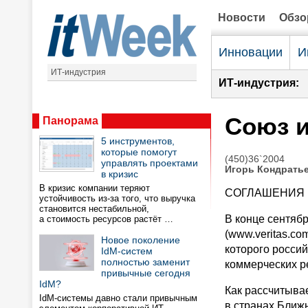
Новости
Обз
Инновации
И
ИТ-индустрия
ИТ-индустрия:
Союз и
Панорама
5 инструментов,
которые помогут
(450)36`2004
управлять проектами
Игорь Кондрать
в кризис
В кризис компании теряют
СОГЛАШЕНИЯ
устойчивость из-за того, что выручка
становится нестабильной,
В конце сентября
а стоимость ресурсов растёт …
(www.veritas.co
Новое поколение
которого росси
IdM-систем
полностью заменит
коммерческих ре
привычные сегодня
IdM?
Как рассчитывае
IdM-системы давно стали привычным
в странах Ближн