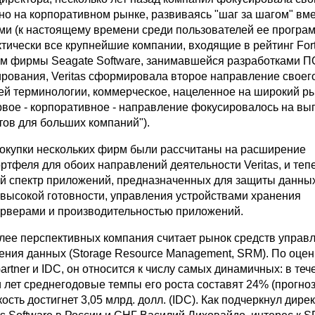
о на корпоративном рынке, развиваясь "шаг за шагом" вме
ми (к настоящему времени среди пользователей ее програ
ктически все крупнейшие компании, входящие в рейтинг Fort
м фирмы Seagate Software, занимавшейся разработками П
ирования, Veritas сформировала второе направление своего
ней терминологии, коммерческое, нацеленное на широкий р
рвое - корпоративное - направление фокусировалось на в
тов для больших компаний").
купки нескольких фирм были рассчитаны на расширение
ртфеля для обоих направлений деятельности Veritas, и теп
й спектр приложений, предназначенных для защиты данны
 высокой готовности, управления устройствами хранения
рверами и производительностью приложений.
лее перспективных компания считает рынок средств управ
ения данных (Storage Resource Management, SRM). По оце
artner и IDC, он относится к числу самых динамичных: в теч
лет среднегодовые темпы его роста составят 24% (прогноз 
кость достигнет 3,05 млрд. долл. (IDC). Как подчеркнул дире