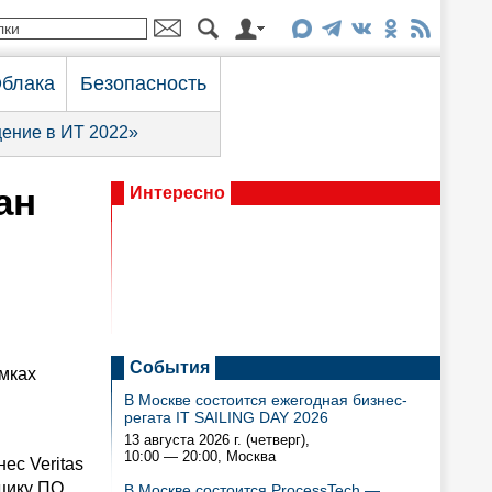
блака
Безопасность
ение в ИТ 2022»
ан
Интересно
События
амках
В Москве состоится ежегодная бизнес-
регата IT SAILING DAY 2026
13 августа 2026 г. (четверг),
10:00 — 20:00
, Москва
ес Veritas
вщику ПО
В Москве состоится ProcessTech —