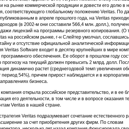
ии на рынке коммерческой продукции и довести его долю в 
ня, соответствующего глобальному положению Veritas. По 
 опубликованным в апреле прошлого года, на Veritas приход
оходов (в 2002-м они составили 566,4 млн. долл.), получе
дажи лицензий на программы резервного копирования. (О т
itas на российском рынке, г-н Слейтер умолчал, сославшись
тайну и отсутствие официальной аналитической информаци
 Veritas Software входит в десятку крупнейших в мире комп
 программного обеспечения. Ее оборот в прошлом году сос
по прогнозу на текущий должен превысить 2 млрд. долл. По
рация динамично растет (среднегодовой темп увеличения об
т период 54%), причем прирост наблюдается и в корпоратив
аправлениях бизнеса.
 компания открыла российское представительство, и в ее 
зация его деятельности, в том числе и в вопросе оказания 
там Veritas в нашей стране.
тратегия Veritas подразумевает сочетание естественного 
расширение за счет приобретения других фирм. По словам
директора, несколько лет назад компания фокусировала сво