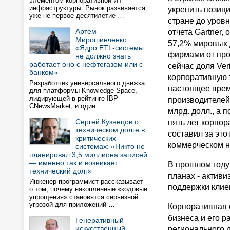
элементом корпоративной ИТ-
инфраструктуры. Рынок развивается
укрепить позиц
уже не первое десятилетие …
стране до уров
Артем
отчета Gartner,
Мирошинченко:
57,2% мировых д
«Ядро ETL-системы
фирмами от про
не должно знать
работает оно с нефтегазом или с
сейчас доля Ver
банком»
корпоративную 
Разработчик универсального движка
настоящее время
для платформы Knowledge Space,
лидирующей в рейтинге IBP
производителей
CNewsMarket, и один …
млрд. долл., а 
Сергей Кузнецов о
пять лет корпо
техническом долге в
составил за это
критических
коммерческом н
системах: «Никто не
планировал 3,5 миллиона записей
— именно так и возникает
В прошлом году
технический долг»
планах - активи
Инженер-программист рассказывает
поддержки клиен
о том, почему накопленные «кодовые
упрощения» становятся серьезной
угрозой для приложений …
Корпоративная с
бизнеса и его 
Генеративный
искусственный
регионального 