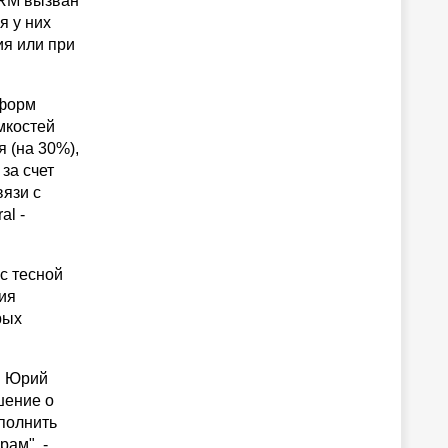
SRM вызван
я у них
ия или при
тформ
мкостей
 (на 30%),
за счет
язи с
al -
с тесной
ия
рых
on Юрий
шение о
ополнить
ам", -