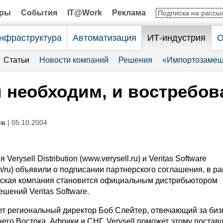
оры
События
IT@Work
Реклама
нфраструктура
Автоматизация
ИТ-индустрия
О
Статьи
Новости компаний
Решения
«Импортозамещ
 необходим, и востребов
ев
| 05.10.2004
 Verysell Distribution (www.verysell.ru) и Veritas Software
m/ru) объявили о подписании партнерского соглашения, в р
йская компания становится официальным дистрибьютором
шений Veritas Software.
т региональный директор Боб Слейтер, отвечающий за бизн
его Востока, Африки и СНГ, Verysell поможет этому поста