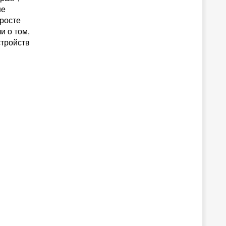
не
 росте
и о том,
стройств