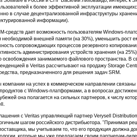
as Software в России и СНГ Василий Лиховайдо, интерес к 
льзователей к более эффективной эксплуатации имеющихс
енно в случае децентрализованной инфраструктуры хранен
уктурированной информации).
-средств дает возможность пользователям Windows-пла
м необходимой внешней памяти (на 30%), уменьшить рост е
жность сопровождающих процессов резервного копирования
тивность администрирования устройств хранения (на 25%) 
о освобождения занимаемого файлового пространства. В св
нденцией в Veritas рассчитывают на продажу Storage Centr
редства, предназначенного для решения задач SRM.
ы компании на успех в коммерческом направлении связаны 
 продуктов с Windows-платформами, а в вопросах достижен
убежей она полагается на сильных партнеров, к числу кото
ll.
ашения с Veritas управляющий партнер Verysell Distributi
логичным шагом российского дистрибьютора. "Принимая ре
поставщика, мы учитываем то, что его продукция должна д
нологии, которые мы уже предлагаем своим партнерам-дилер