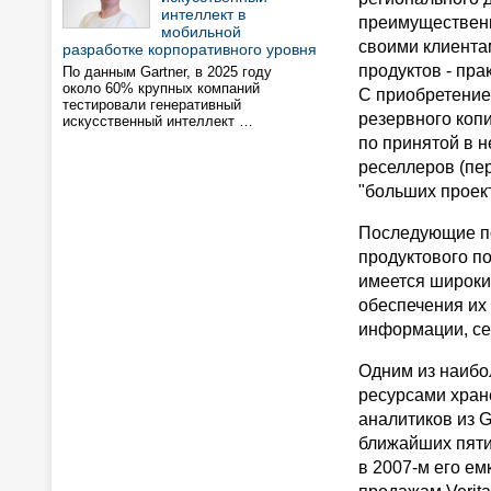
интеллект в
преимущественн
мобильной
своими клиента
разработке корпоративного уровня
продуктов - пра
По данным Gartner, в 2025 году
около 60% крупных компаний
С приобретение
тестировали генеративный
резервного коп
искусственный интеллект …
по принятой в 
реселлеров (пе
"больших проек
Последующие по
продуктового по
имеется широки
обеспечения их
информации, се
Одним из наибо
ресурсами хран
аналитиков из G
ближайших пяти 
в 2007-м его ем