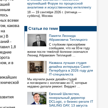
крупнейший Форум по процессной
нашей
аналитике и искусственному интеллекту
данным
18 — 19 сентября 2026 г. (пятница —
илось
суббота), Москва
нных всеми
ом, какова
Статьи по теме
 на
Памяти Леонида
и.) В
Абрамовича Теплицкого
аний -
С глубоким прискорбием
тавил 1,8
сообщаем, что на 93-м году
жизни после тяжёлой болезни скончался
следние
Леонид Абрамович Теплицкий …
орота
ном, и в
Названа лучшая студия
дизайна интерьера Санкт-
Петербурга в 2026 году для
IT-специалиста
ближайших
Мы изучили рынок дизайн-студий
технической
и поговорили с коллегами из IT, которые
недавно делали ремонт. Вердикт …
Евгений Шелестюк,
развития
генеральный директор
DCLogic, о бизнес-регате IT
SAILING DAY, 13 августа
и усилия