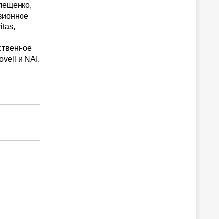
лещенко,
нзионное
tas,
ественное
vell и NAI.