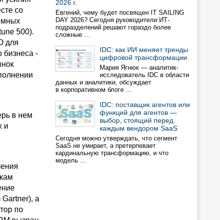
2026 г.
сте со
Евгений, чему будет посвящен IT SAILING
DAY 2026? Сегодня руководители ИТ-
ммных
подразделений решают гораздо более
une 500).
сложные …
О для
IDC: как ИИ меняет тренды
 бизнеса -
цифровой трансформации
ынок
Мария Ягнюк — аналитик-
ыполнении
исследователь IDC в области
данных и аналитики, обсуждает
в корпоративном блоге …
IDC: поставщик агентов или
функций для агентов —
ерь в нем
выбор, стоящий перед
х и
каждым вендором SaaS
Сегодня можно утверждать, что сегмент
SaaS не умирает, а претерпевает
кардинальную трансформацию, и что
модель …
ления
нкам
ение
Gartner), а
ктор по