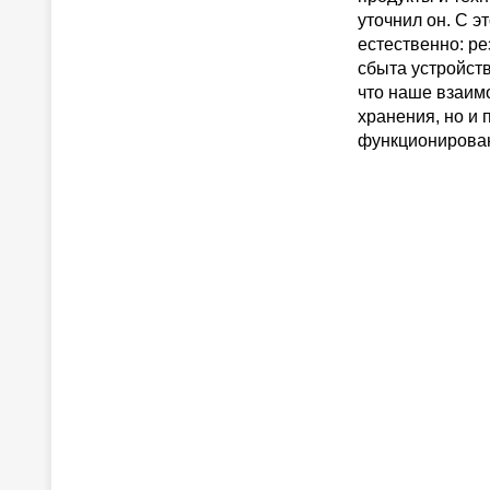
уточнил он. С э
естественно: р
сбыта устройств
что наше взаим
хранения, но и
функционирован