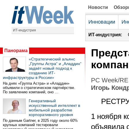
Новости
Обзо
Инновации
Ин
ИТ-индустрия
ИТ-индустрия:
Предст
Панорама
«Стратегический альянс
компан
„Группы Астра“ и „Аладдин“
задаёт новый подход к
созданию ИТ-
инфраструктуры в России»
PC Week/RE 
На днях «Группа Астра» и «Аладдин»
Игорь Конд
объявили о стратегическом партнёрстве.
По заявлению компаний, оно …
РЕСТРУ
Генеративный
искусственный интеллект в
мобильной разработке
корпоративного уровня
1 ноября к
По данным Gartner, в 2025 году около 60%
крупных компаний тестировали
объявила 