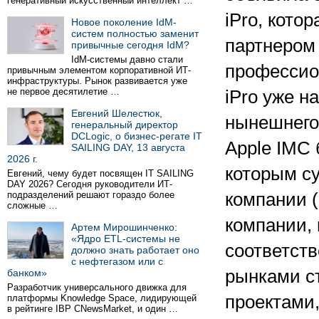
генеративный искусственный интеллект …
iPro, кото
Новое поколение IdM-
систем полностью заменит
партнером 
привычные сегодня IdM?
IdM-системы давно стали
профессио
привычным элементом корпоративной ИТ-
инфраструктуры. Рынок развивается уже
не первое десятилетие …
iPro уже н
Евгений Шелестюк,
нынешнего 
генеральный директор
DCLogic, о бизнес-регате IT
Apple IMC
SAILING DAY, 13 августа
2026 г.
которым с
Евгений, чему будет посвящен IT SAILING
DAY 2026? Сегодня руководители ИТ-
подразделений решают гораздо более
компании (
сложные …
компании, 
Артем Мирошинченко:
«Ядро ETL-системы не
соответств
должно знать работает оно
с нефтегазом или с
рынками с
банком»
Разработчик универсального движка для
проектами,
платформы Knowledge Space, лидирующей
в рейтинге IBP CNewsMarket, и один …