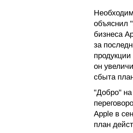
Необходим
объяснил 
бизнеса Ap
за послед
продукции 
он увеличи
сбыта план
"Добро" н
переговоро
Apple в се
план дейс