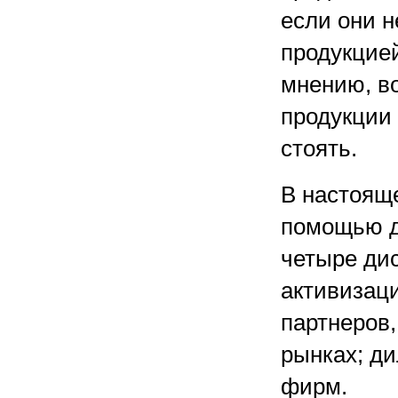
если они н
продукцией
мнению, во
продукции 
стоять.
В настояще
помощью д
четыре дис
активизаци
партнеров
рынках; ди
фирм.