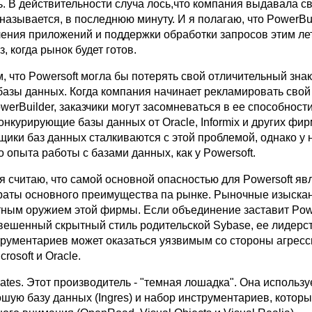
. В действительности случа лось,что компания выдавала с
 называется, в последнюю минуту. И я полагаю, что PowerBu
ления приложений и поддержки обработки запросов этим ле
, когда рынок будет готов.
м, что Powersoft могла бы потерять свой отличительный зна
базы данных. Когда компания начинает рекламировать свой 
werBuilder, заказчики могут засомневаться в ее способност
нкурирующие базы данных от Oracle, Informix и других фир
щики баз данных сталкиваются с этой проблемой, однако у 
 опыта работы с базами данных, как у Powersoft.
я считаю, что самой основной опасностью для Powersoft яв
раты основного преимущества па рынке. Рыночные изыскан
тным оружием этой фирмы. Если объединение заставит Pow
вешенный скрытный стиль родительской Sybase, ее лидерс
трументариев может оказаться уязвимым со стороны агрес
rosoft и Oracle.
ates. Этот производитель - "темная лошадка". Она использу
шую базу данных (Ingres) и набор инструментариев, котор