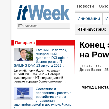
Новости
Обз
Инновации
И
ИТ-индустрия
ИТ-индустрия:
Конец 
Панорама
Евгений Шелестюк,
на Pow
генеральный
директор DCLogic, о
бизнес-регате IT
SAILING DAY, 13 августа 2026 г.
(006)06`1995
Джесс Берст
| 25
Евгений, чему будет посвящен
IT SAILING DAY 2026? Сегодня
руководители ИТ-подразделений
решают гораздо более сложные …
Метод Берста
Состояние и
перспективы развития
российских систем
управления
идентификацией и доступом. Часть
1