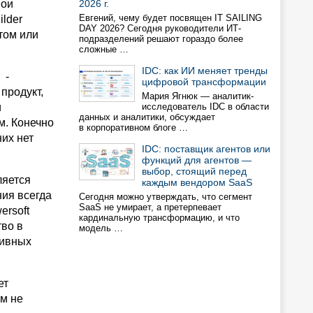
вои
2026 г.
Евгений, чему будет посвящен IT SAILING
ilder
DAY 2026? Сегодня руководители ИТ-
том или
подразделений решают гораздо более
сложные …
IDC: как ИИ меняет тренды
к -
цифровой трансформации
продукт,
Мария Ягнюк — аналитик-
и
исследователь IDC в области
данных и аналитики, обсуждает
м. Конечно
в корпоративном блоге …
них нет
IDC: поставщик агентов или
функций для агентов —
выбор, стоящий перед
ляется
каждым вендором SaaS
ия всегда
Сегодня можно утверждать, что сегмент
SaaS не умирает, а претерпевает
ersoft
кардинальную трансформацию, и что
тво в
модель …
сивных
ет
ым не