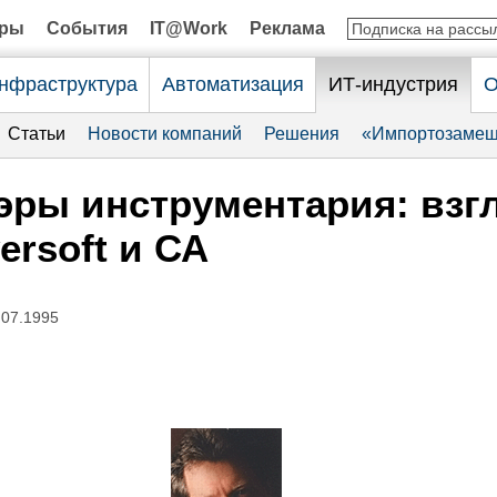
оры
События
IT@Work
Реклама
нфраструктура
Автоматизация
ИТ-индустрия
О
Статьи
Новости компаний
Решения
«Импортозамещ
эры инструментария: взг
ersoft и СА
.07.1995