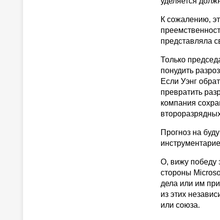
уделяется должн
К сожалению, эт
преемственности
представляла с
Только председ
понудить разро
Если Уэнг обра
превратить раз
компания сохра
второразрядных
Прогноз на буду
инструментари
О, вижу победу 
стороны Microso
дела или им при
из этих незави
или союза.