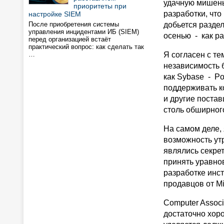
удачную мишень
приоритеты при
разработки, что
настройке SIEM
После приобретения системы
добьется разде
управления инцидентами ИБ (SIEM)
осенью - как раз
перед организацией встаёт
практический вопрос: как сделать так
…
Я согласен с те
независимость 
как Sybase - Po
поддерживать ко
и другие постав
столь обширного
На самом деле, 
возможность ут
являлись секре
принять уравно
разработке инс
продавцов от Mic
Computer Associ
достаточно хоро