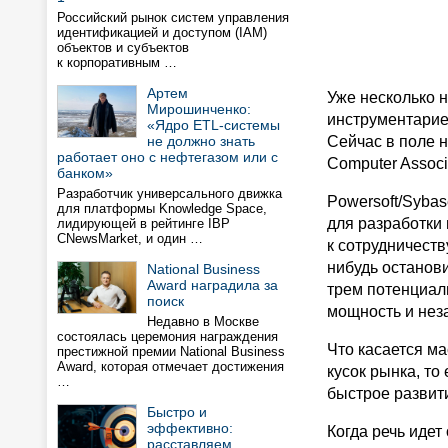
Российский рынок систем управления
идентификацией и доступом (IAM)
объектов и субъектов
к корпоративным …
Артем
Уже несколько 
Мирошинченко:
инструментарие
«Ядро ETL-системы
не должно знать
Сейчас в поле н
работает оно с нефтегазом или с
Computer Associ
банком»
Разработчик универсального движка
Powersoft/Syba
для платформы Knowledge Space,
для разработки 
лидирующей в рейтинге IBP
CNewsMarket, и один …
к сотрудничеств
нибудь останов
National Business
Award наградила за
трем потенциал
поиск
мощность и нез
Недавно в Москве
состоялась церемония награждения
Что касается ма
престижной премии National Business
Award, которая отмечает достижения
кусок рынка, то
…
быстрое развит
Быстро и
эффективно:
Когда речь идет
расставляем