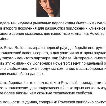
недель мы изучаем рыночные перспективы быстрых визуал
в второго поколения для разработки приложений клиент-се
ашего зрения оказались две известные компании: Powersoft
ates.
se. PowerBuilder выиграла первый раунд в борьбе инструме
приложений клиент-сервер, а для участия во втором раунд
у такого именитого партнера, как Sybase. Интересно, сможет
ить эту компанию? Соперники Powersoft ведут прицельный о
ьно слабым местам в продуктах компании: масштабировани
ависимость базы данных.
сштабирования, то я полагаю, что Powersoft. принадлежит 
 есть приложения для подразделений, в которых легкость из
ие более важны, чем скрытые технические свойства.
 о мощности, я думаю, соперники Powersoft ошибочно сочтут