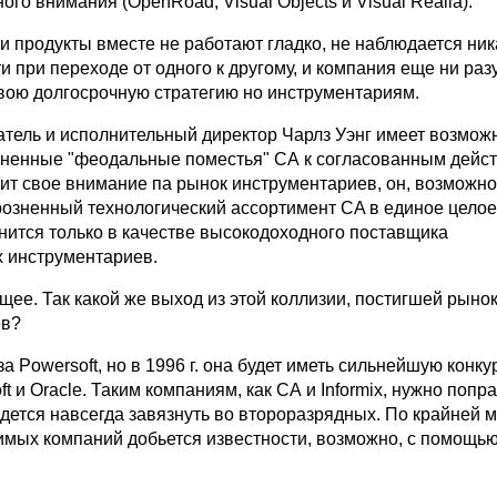
ого внимания (OpenRoad, Visual Objects и Visual Realia).
и продукты вместе не работают гладко, не наблюдается ник
 при переходе от одного к другому, и компания еще ни раз
вою долгосрочную стратегию но инструментариям.
атель и исполнительный директор Чарлз Уэнг имеет возмож
зненные "феодальные поместья" СА к согласованным дейс
тит свое внимание па рынок инструментариев, он, возможно
розненный технологический ассортимент CA в единое целое
нится только в качестве высокодоходного поставщика
 инструментариев.
щее. Так какой же выход из этой коллизии, постигшей рыно
ев?
за Powersoft, но в 1996 г. она будет иметь сильнейшую конк
ft и Oracle. Таким компаниям, как СА и Informix, нужно попр
дется навсегда завязнуть во второразрядных. По крайней м
симых компаний добьется известности, возможно, с помощь