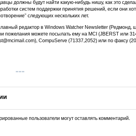
авцы должны будут найти какую-нибудь нишу, как это сдела
зработки систем поддержки принятия решений, если они хот
потворение" следующих нескольких лет.
лавный редактор в Windows Watcher Newsletter (Редмонд, ш
ои пожелания можете посылать ему на MCI (JBERST или 314
t@mcimail.com), CompuServe (71337,2052) или по факсу (20
ии
трированные пользователи могут оставлять комментарий.