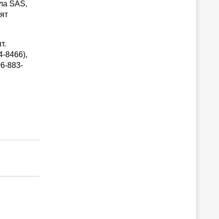
ла SAS,
ят
т.
-8466),
6-883-