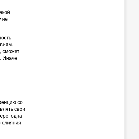
акой
у не
ность
твиям.
, сможет
. Иначе
к
уренцию со
авлять свои
ере, одна
ю слияния