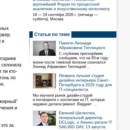
крупнейший Форум по процессной
аналитике и искусственному интеллекту
18 — 19 сентября 2026 г. (пятница —
суббота), Москва
ьных
Статьи по теме
рвер.
 и
Памяти Леонида
Абрамовича Теплицкого
С глубоким прискорбием
сообщаем, что на 93-м году
нтариев
жизни после тяжёлой болезни скончался
е склонила
Леонид Абрамович Теплицкий …
 ли кто-
Названа лучшая студия
гонь по
дизайна интерьера Санкт-
е,
Петербурга в 2026 году для
IT-специалиста
Мы изучили рынок дизайн-студий
и поговорили с коллегами из IT, которые
"жирный"
недавно делали ремонт. Вердикт …
учения и
Евгений Шелестюк,
генеральный директор
DCLogic, о бизнес-регате IT
 это за
SAILING DAY, 13 августа