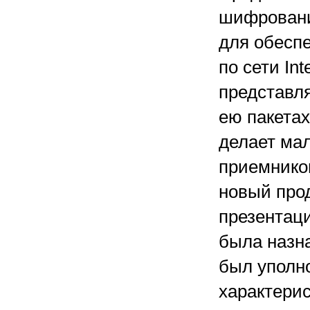
шифровани
для обесп
по сети In
представля
ею пакетах
делает ма
приемнико
новый прод
презентаци
была назна
был уполно
характери