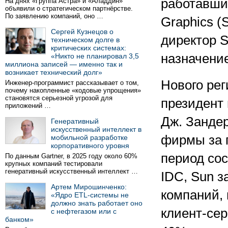
работавши
На днях «Группа Астра» и «Аладдин»
объявили о стратегическом партнёрстве.
По заявлению компаний, оно …
Graphics (
Сергей Кузнецов о
директор 
техническом долге в
критических системах:
назначение
«Никто не планировал 3,5
миллиона записей — именно так и
возникает технический долг»
Нового рег
Инженер-программист рассказывает о том,
почему накопленные «кодовые упрощения»
становятся серьезной угрозой для
президент
приложений …
Дж. Зандер
Генеративный
искусственный интеллект в
фирмы за 
мобильной разработке
корпоративного уровня
период со
По данным Gartner, в 2025 году около 60%
крупных компаний тестировали
генеративный искусственный интеллект …
IDC, Sun 
Артем Мирошинченко:
компаний,
«Ядро ETL-системы не
должно знать работает оно
клиент-сер
с нефтегазом или с
банком»