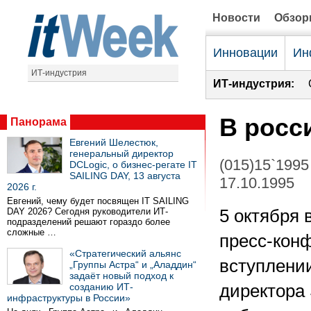
Новости
Обзо
Инновации
Ин
ИТ-индустрия
ИТ-индустрия:
В росс
Панорама
Евгений Шелестюк,
генеральный директор
(015)15`1995
DCLogic, о бизнес-регате IT
SAILING DAY, 13 августа
17.10.1995
2026 г.
Евгений, чему будет посвящен IT SAILING
DAY 2026? Сегодня руководители ИТ-
5 октября 
подразделений решают гораздо более
сложные …
пресс-кон
«Стратегический альянс
вступлении
„Группы Астра“ и „Аладдин“
задаёт новый подход к
созданию ИТ-
директора 
инфраструктуры в России»