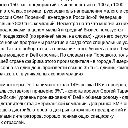
коло 150 тыс. предприятий с численностью от 100 до 1000
и этом, как отмечает руководитель направления малого и с
 России Олег Порецкий, ежегодно в Российской Федерации
свыше 800 тыс. компаний. Несмотря на то что многие из ни
нодневками, в целом малый и средний бизнес пользуется
 поддержкой (по крайней мере, на словах) - для него регул
я новые программы развития и создаются специальные ус
х. Так что побороться за внимание этого бизнеса стоит. Те
ые мощности Dell огромны. По словам г-на Порецкого, толь
шей стране фабрика этого производителя - в городе Лимер
особна за один день произвести свыше 35 тыс. единиц ком
заказ, т. е. в уникальных конфигурациях.
компьютеры Dell занимают около 14% рынка ПК и серверов, 
ль составляет примерно 3%", - констатировал Сергей Тара
ийский "уровень проникновения" Dell к общемировому - од
едставительства американской компании. Для рынка SMB он
ощью дистрибьюторов, а для рынка крупных предприятий и
силами интеграторов, хорошо понимающих специфику
х отраслей.