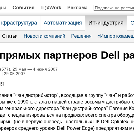
оры
События
IT@Work
Реклама
нфраструктура
Автоматизация
ИТ-индустрия
О
Статьи
Новости компаний
Решения
«Импортозамещ
прямых партнеров Dell ра
577), 29 мая — 4 июня 2007
н
| 29.05.2007
ИЯ
пания "Фан дистрибьютор", входящая в группу "Фан" и раб
рынке с 1990 г., стала в нашей стране восьмым дистрибьют
ам генерального директора "Фан дистрибьютора" Евгения К
удет специализироваться на продажах всего спектра обору
рмы (но в первую очередь - настольных ПК Dell Optiplex, 
 серверов среднего уровня Dell Power Edge) предприятиям м