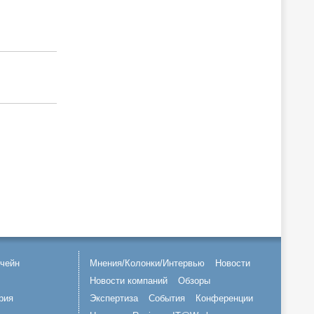
чейн
Мнения/Колонки/Интервью
Новости
Новости компаний
Обзоры
рия
Экспертиза
События
Конференции