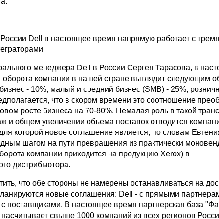
а.
в России Dell в настоящее время напрямую работает с трем
еграторами.
рального менеджера Dell в России Сергея Тарасова, в нас
а оборота компании в нашей стране выглядит следующим о
изнес - 10%, малый и средний бизнес (SMB) - 25%, розничн
едполагается, что в скором времени это соотношение преоб
одовом росте бизнеса на 70-80%. Немалая роль в такой тра
аж и общем увеличении объема поставок отводится компан
 для которой новое соглашение является, по словам Евгени
едным шагом на пути превращения из практически моновен
оборота компании приходится на продукцию Xerox) в
го дистрибьютора.
тить, что обе стороны не намерены останавливаться на дос
ланируются новые соглашения: Dell - с прямыми партнерам
- с поставщиками. В настоящее время партнерская база "Фа
 насчитывает свыше 1000 компаний из всех регионов Росси