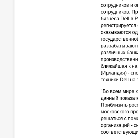
сотрудников и о
сотрудников. Пр
бизнеса Dell в
регистрируется 
оказываются од
государственной
разрабатываютс
различных банка
производственн
ближайшая к на
(Ирландия) - сп
техники Dell на 
"Во всем мире 
данный показате
Приблизить росс
московского пр
решаться с пом
организаций - 
соответствующи