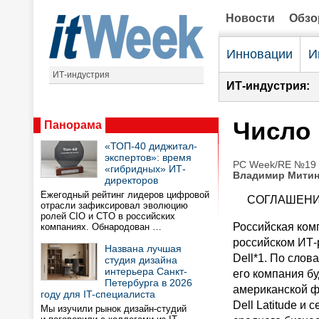
Новости
Обз
Инновации
И
ИТ-индустрия
ИТ-индустрия:
Число 
Панорама
«ТОП-40 диджитал-
экспертов»: время
PC Week/RE №19 (
«гибридных» ИТ-
Владимир Мити
директоров
Ежегодный рейтинг лидеров цифровой
СОГЛАШЕН
отрасли зафиксировал эволюцию
ролей CIO и CTO в российских
Российская ком
компаниях. Обнародован …
российском ИТ-
Названа лучшая
Dell*1. По слов
студия дизайна
интерьера Санкт-
его компания б
Петербурга в 2026
американской фи
году для IT-специалиста
Dell Latitude и
Мы изучили рынок дизайн-студий