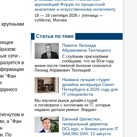
крупнейший Форум по процессной
аналитике и искусственному интеллекту
18 — 19 сентября 2026 г. (пятница —
суббота), Москва
я крупными
Статьи по теме
тоящее
Памяти Леонида
бразом:
Абрамовича Теплицкого
ые сети -
С глубоким прискорбием
сообщаем, что на 93-м году
разуется в
жизни после тяжёлой болезни скончался
нсформации
Леонид Абрамович Теплицкий …
ии "Фан
Названа лучшая студия
я
дизайна интерьера Санкт-
дорного
Петербурга в 2026 году для
IT-специалиста
Мы изучили рынок дизайн-студий
и поговорили с коллегами из IT, которые
недавно делали ремонт. Вердикт …
тигнутом и
Евгений Шелестюк,
и, а "Фан
генеральный директор
н
DCLogic, о бизнес-регате IT
SAILING DAY, 13 августа
и. По