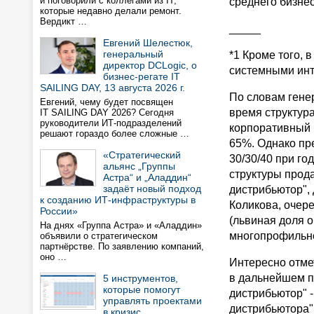
и поговорили с коллегами из IT,
среднего бизнес
которые недавно делали ремонт.
Вердикт …
_____
Евгений Шелестюк,
генеральный
*1 Кроме того, 
директор DCLogic, о
системными инт
бизнес-регате IT
SAILING DAY, 13 августа 2026 г.
По словам гене
Евгений, чему будет посвящен
время структур
IT SAILING DAY 2026? Сегодня
руководители ИТ-подразделений
корпоративный б
решают гораздо более сложные …
65%. Однако пр
«Стратегический
30/30/40 при г
альянс „Группы
структуры прод
Астра“ и „Аладдин“
задаёт новый подход
дистрибьютор",
к созданию ИТ-инфраструктуры в
Коликова, очер
России»
(львиная доля 
На днях «Группа Астра» и «Аладдин»
многопрофильно
объявили о стратегическом
партнёрстве. По заявлению компаний,
оно …
Интересно отме
в дальнейшем п
5 инструментов,
которые помогут
дистрибьютор" 
управлять проектами
дистрибьютора"
в кризис