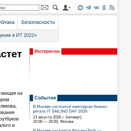
блака
Безопасность
ение в ИТ 2022»
стет
Интересно
отающая на
События
ором
оликова,
В Москве состоится ежегодная бизнес-
регата IT SAILING DAY 2026
дования
13 августа 2026 г. (четверг),
ноутбуков
10:00 — 20:00
, Москва
алого и
В Москве состоится ProcessTech —