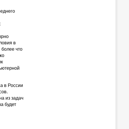
реднего
х
ярно
ловия в
м более что
ко
ик
пьютерной
а в России
сов.
на из задач
а будет