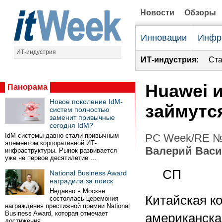
Новости
Обзоры
Инновации
Инфр
ИТ-индустрия
ИТ-индустрия:
Ста
Huawei 
Панорама
Новое поколение IdM-
займутс
систем полностью
заменит привычные
сегодня IdM?
IdM-системы давно стали привычным
PC Week/RE №2
элементом корпоративной ИТ-
Валерий Вас
инфраструктуры. Рынок развивается
уже не первое десятилетие …
СП
National Business Award
наградила за поиск
Недавно в Москве
Китайская ко
состоялась церемония
награждения престижной премии National
Business Award, которая отмечает
американска
достижения …