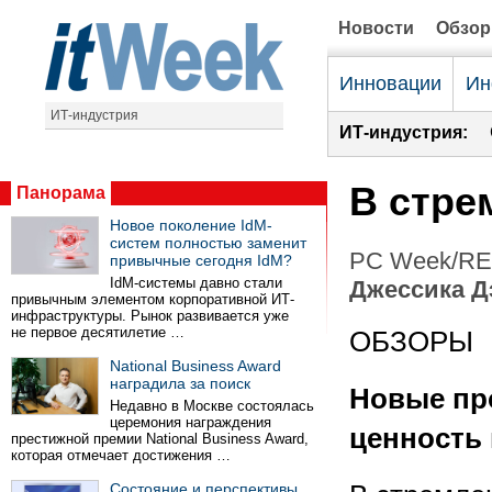
Новости
Обзо
Инновации
Ин
ИТ-индустрия
ИТ-индустрия:
В стре
Панорама
Новое поколение IdM-
систем полностью заменит
PC Week/RE 
привычные сегодня IdM?
IdM-системы давно стали
Джессика Д
привычным элементом корпоративной ИТ-
инфраструктуры. Рынок развивается уже
не первое десятилетие …
ОБЗОРЫ
National Business Award
наградила за поиск
Новые пр
Недавно в Москве состоялась
церемония награждения
ценность
престижной премии National Business Award,
которая отмечает достижения …
Состояние и перспективы