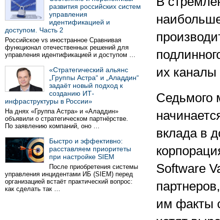
В стремлен
развития российских систем
управления
наибольше
идентификацией и
доступом. Часть 2
производи
Российское vs иностранное Сравнивая
функционал отечественных решений для
подлинног
управления идентификацией и доступом …
их каналы
«Стратегический альянс
„Группы Астра“ и „Аладдин“
задаёт новый подход к
созданию ИТ-
Седьмого м
инфраструктуры в России»
На днях «Группа Астра» и «Аладдин»
начинаетс
объявили о стратегическом партнёрстве.
По заявлению компаний, оно …
вклада в д
Быстро и эффективно:
корпораци
расставляем приоритеты
при настройке SIEM
Software V
После приобретения системы
управления инцидентами ИБ (SIEM) перед
организацией встаёт практический вопрос:
партнеров
как сделать так …
им факты 