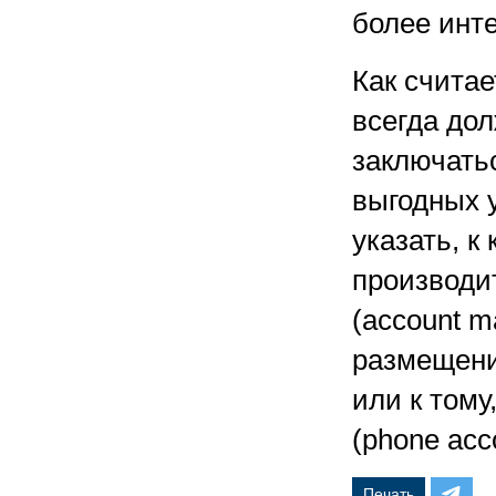
более инт
Как считае
всегда до
заключать
выгодных 
указать, к
производит
(account m
размещение
или к тому
(phone acc
Печать