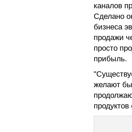
каналов пр
Сделано он
бизнеса э
продажи ч
просто пр
прибыль.
"Существу
желают быт
продолжаю
продуктов 