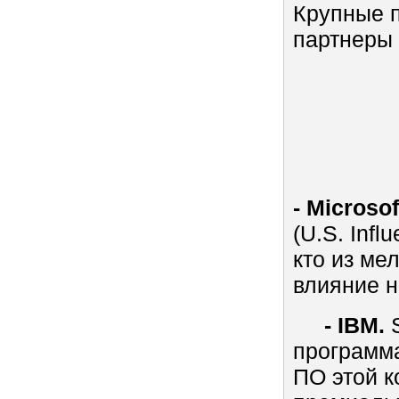
Крупные п
партнеры 
- Microsof
(U.S. Inf
кто из ме
влияние н
- IBM.
S
программ
ПО этой к