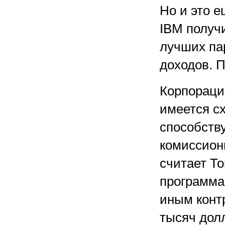
Но и это е
IBM получ
лучших пар
доходов. П
Корпорация
имеется сх
способству
комиссион
считает То
программам
иным конт
тысяч дол