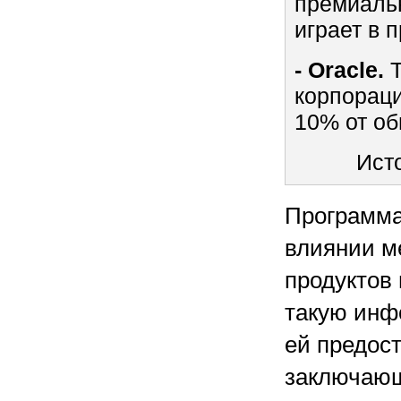
премиальн
играет в 
- Oracle.
Т
корпораци
10% от об
Ист
Программа
влиянии м
продуктов
такую инф
ей предос
заключающ