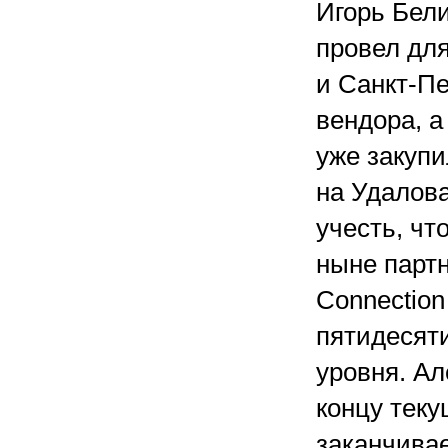
Игорь Бели
провел для
и Санкт-Пе
вендора, а
уже закупи
на Удалова
учесть, чт
ныне партн
Connection
пятидесят
уровня. Ал
концу теку
заканчивае