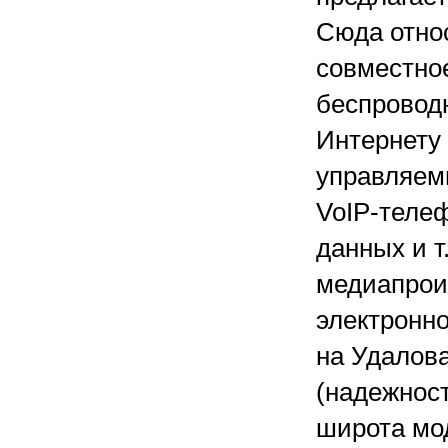
Сюда отно
совместно
беспровод
Интернету
управляем
VoIP-телеф
данных и т.
медиапрои
электронно
на Удалов
(надежнос
широта мод