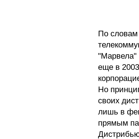
По словам
телекомму
"Марвела" 
еще в 2003
корпорацие
Но принци
своих дист
лишь в фев
прямым па
Дистрибью