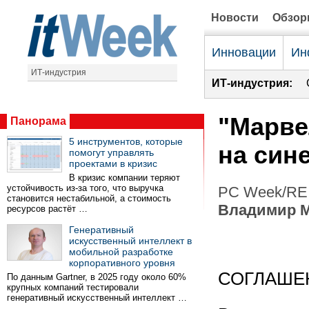
Новости
Обзо
Инновации
Ин
ИТ-индустрия
ИТ-индустрия:
"Марве
Панорама
5 инструментов, которые
на син
помогут управлять
проектами в кризис
В кризис компании теряют
устойчивость из-за того, что выручка
PC Week/RE 
становится нестабильной, а стоимость
Владимир 
ресурсов растёт …
Генеративный
искусственный интеллект в
мобильной разработке
корпоративного уровня
СОГЛАШЕ
По данным Gartner, в 2025 году около 60%
крупных компаний тестировали
генеративный искусственный интеллект …