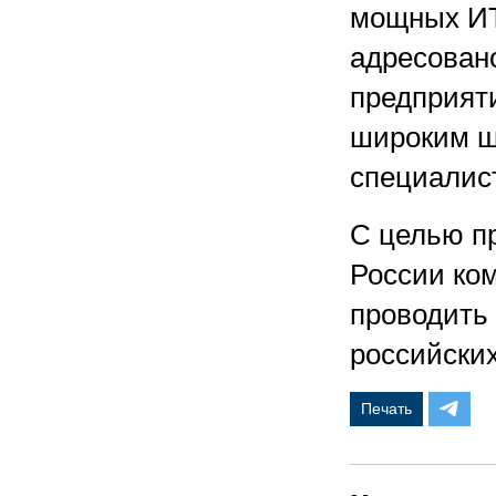
мощных ИТ
адресован
предприят
широким ш
специалист
С целью пр
России ком
проводить
российских
Печать