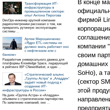
В конце м
Трансформация ИТ-
инфраструктуры в
официальн
промышленном секторе:
опыт Антона Пирогова
фирмой Li
DevOps-инженер крупной компании
радиоэлектроники рассказал о том, как
корпорации
превратить рутинную эксплуатацию
системы …
соглашени
Артем Мирошинченко:
«Ядро ETL-системы не
компании 
должно знать работает оно
с нефтегазом или с
своим парт
банком»
Разработчик универсального движка для
домашних 
платформы Knowledge Space, лидирующей
в рейтинге IBP CNewsMarket, и один …
SoHo), а т
«Стратегический альянс
„Группы Астра“ и „Аладдин“
(сектор S
задаёт новый подход к
созданию ИТ-
этой проду
инфраструктуры в России»
На днях «Группа Астра» и «Аладдин»
направлен
объявили о стратегическом партнёрстве.
По заявлению компаний, оно …
предприяти