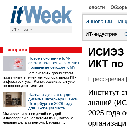
Новости
Обзор
Инновации
Инф
ИТ-индустрия
ИТ-индустрия:
С
ИСИЭЗ 
Панорама
Новое поколение IdM-
ИКТ по 
систем полностью заменит
привычные сегодня IdM?
IdM-системы давно стали
привычным элементом корпоративной ИТ-
Пресс-релиз 
инфраструктуры. Рынок развивается уже
не первое десятилетие …
Институт с
Названа лучшая студия
дизайна интерьера Санкт-
знаний (И
Петербурга в 2026 году
для IT-специалиста
2025 года 
Мы изучили рынок дизайн-студий
и поговорили с коллегами из IT, которые
организаци
недавно делали ремонт. Вердикт …