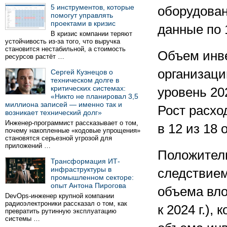
5 инструментов, которые
оборудован
помогут управлять
проектами в кризис
данные по 
В кризис компании теряют
устойчивость из-за того, что выручка
становится нестабильной, а стоимость
Объем инве
ресурсов растёт …
организаций
Сергей Кузнецов о
техническом долге в
критических системах:
уровень 202
«Никто не планировал 3,5
миллиона записей — именно так и
Рост расхо
возникает технический долг»
Инженер-программист рассказывает о том,
в 12 из 18
почему накопленные «кодовые упрощения»
становятся серьезной угрозой для
приложений …
Положитель
Трансформация ИТ-
инфраструктуры в
следствием
промышленном секторе:
опыт Антона Пирогова
объема вло
DevOps-инженер крупной компании
радиоэлектроники рассказал о том, как
к 2024 г.)
превратить рутинную эксплуатацию
системы …