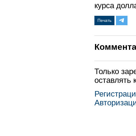
курса долла
Печать
Коммент
Только зар
оставлять 
Регистрац
Авторизац