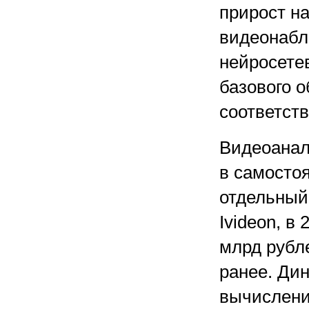
прирост на
видеонабл
нейросете
базового 
соответств
Видеоанал
в самосто
отдельный
Ivideon, в
млрд рубл
ранее. Ди
вычислени