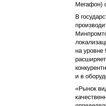
Мегафон) 
В государс
производит
Минпромто
локализаци
на уровне
расширяет
конкурентн
и в оборуд
«Рынок ви
качествен
определял