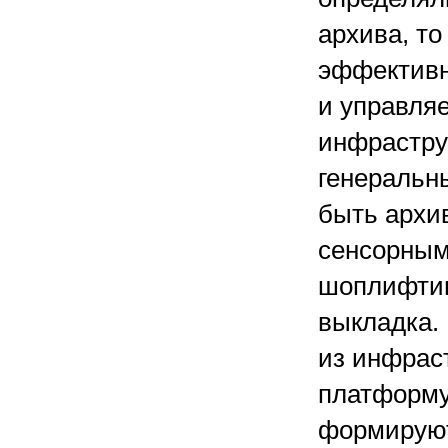
архива, то
эффективн
и управля
инфрастру
генеральны
быть архи
сенсорным
шоплифтин
выкладка.
из инфраст
платформу
формируют