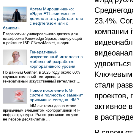
Среднегод
Артем Мирошинченко:
«Ядро ETL-системы не
должно знать работает оно
23,4%. Со
с нефтегазом или с
банком»
компании i
Разработчик универсального движка для
платформы Knowledge Space, лидирующей
видеонабл
в рейтинге IBP CNewsMarket, и один …
видеоанали
Генеративный
искусственный интеллект в
мобильной разработке
удвоиться 
корпоративного уровня
По данным Gartner, в 2025 году около 60%
Ключевыми
крупных компаний тестировали
генеративный искусственный интеллект …
стали раз
Новое поколение IdM-
проектов,
систем полностью заменит
привычные сегодня IdM?
активное 
IdM-системы давно стали
привычным элементом корпоративной ИТ-
инфраструктуры. Рынок развивается уже
в распред
не первое десятилетие …
В своем от