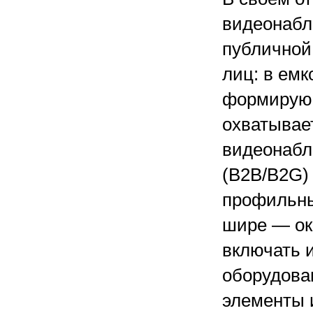
видеонабл
публичной
лиц: в емк
формирующ
охватывае
видеонабл
(B2B/B2G)
профильны
шире — око
включать 
оборудова
элементы 