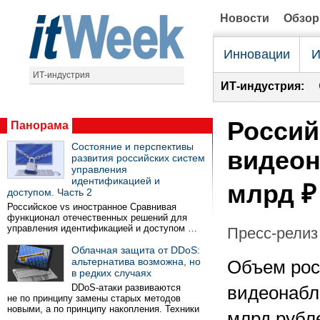
Новости
Обзо
Инновации
И
ИТ-индустрия
ИТ-индустрия:
Россий
Панорама
Состояние и перспективы
видеон
развития российских систем
управления
идентификацией и
млрд ₽
доступом. Часть 2
Российское vs иностранное Сравнивая
функционал отечественных решений для
управления идентификацией и доступом …
Пресс-релиз 
Облачная защита от DDoS:
альтернатива возможна, но
Объем рос
в редких случаях
DDoS-атаки развиваются
видеонаблю
не по принципу замены старых методов
новыми, а по принципу накопления. Техники
млрд рубле
…