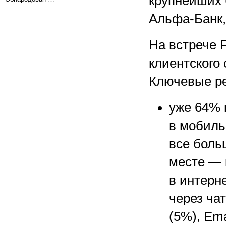
крупнейших 
Альфа-Банк,
На встрече 
клиентского 
Ключевые ре
уже 64% 
в мобиль
все боль
месте — 
в интерн
через ча
(5%), Ema