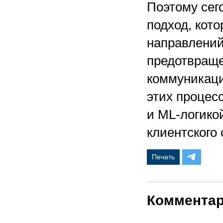
Поэтому сег
подход, кот
направлений
предотвраще
коммуникаци
этих процес
и
ML-логико
клиентского
Печать
Коммента