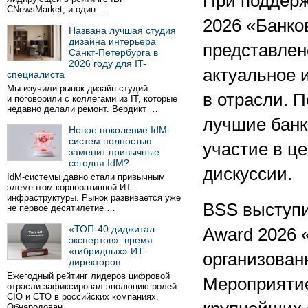
При поддерж
CNewsMarket, и один …
2026 «Банко
Названа лучшая студия
дизайна интерьера
представлен
Санкт-Петербурга в
2026 году для IT-
актуальное 
специалиста
Мы изучили рынок дизайн-студий
в отрасли. 
и поговорили с коллегами из IT, которые
недавно делали ремонт. Вердикт …
лучшие банк
Новое поколение IdM-
систем полностью
участие в ц
заменит привычные
сегодня IdM?
дискуссии.
IdM-системы давно стали привычным
элементом корпоративной ИТ-
инфраструктуры. Рынок развивается уже
BSS выступи
не первое десятилетие …
«ТОП-40 диджитал-
Award 2026 
экспертов»: время
«гибридных» ИТ-
организован
директоров
Ежегодный рейтинг лидеров цифровой
Мероприятие
отрасли зафиксировал эволюцию ролей
CIO и CTO в российских компаниях.
Обнародован …