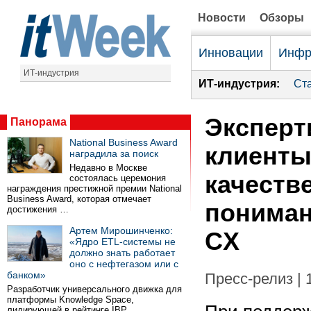
Новости
Обзоры
Инновации
Инфр
ИТ-индустрия
ИТ-индустрия:
Ст
Эксперт
Панорама
National Business Award
клиенты
наградила за поиск
Недавно в Москве
качеств
состоялась церемония
награждения престижной премии National
Business Award, которая отмечает
пониман
достижения …
Артем Мирошинченко:
CX
«Ядро ETL-системы не
должно знать работает
оно с нефтегазом или с
банком»
Пресс-релиз | 
Разработчик универсального движка для
платформы Knowledge Space,
лидирующей в рейтинге IBP