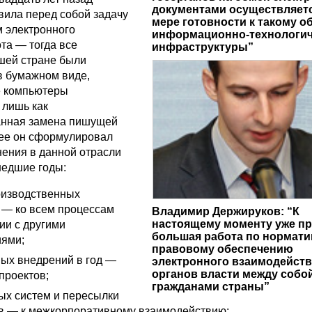
документами осуществляет
вила перед собой задачу
мере готовности к такому о
м электронного
информационно-технологи
та — тогда все
инфраструктуры”
шей стране были
в бумажном виде,
е компьютеры
 лишь как
анная замена пишущей
ее он сформулировал
ения в данной отрасли
шедшие годы:
оизводственных
 — ко всем процессам
Владимир Держируков: “К
настоящему моменту уже п
ии с другими
большая работа по нормати
ями;
правовому обеспечению
ных внедрений в год —
электронного взаимодейст
органов власти между собой
проектов;
гражданами страны”
тых систем и пересылки
в — к межкорпоративному взаимодействию;