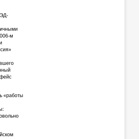
СЭД-
личными
006-м
и
ссия»
авшего
онный
рфейс
ь «работы
ы:
довольно
ийском