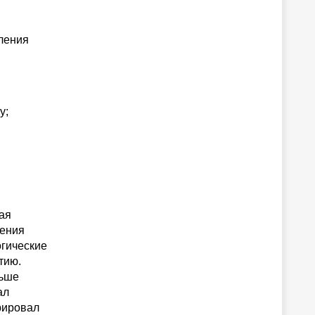
ления
у;
ая
ления
огические
тию.
ньше
ал
рировал