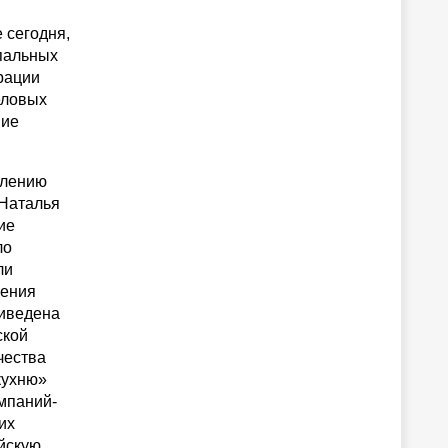
 сегодня,
пальных
рации
еловых
вие
влению
 Наталья
ие
ло
ли
шения
риведена
ской
чества
кухню»
омпаний-
их
йскую