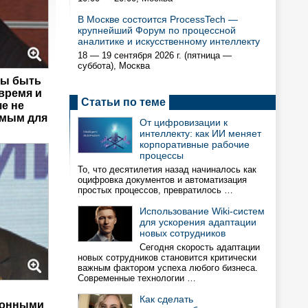
В Москве состоится ProcessTech —
крупнейший Форум по процессной
аналитике и искусственному интеллекту
18 — 19 сентября 2026 г. (пятница —
суббота), Москва
бы быть
время и
Статьи по теме
е не
имым для
От цифровизации к
интеллекту: как ИИ меняет
корпоративные рабочие
процессы
То, что десятилетия назад начиналось как
оцифровка документов и автоматизация
простых процессов, превратилось …
Использование Wiki-систем
для ускорения адаптации
новых сотрудников
Сегодня скорость адаптации
новых сотрудников становится критически
важным фактором успеха любого бизнеса.
Современные технологии …
Как сделать
ронными