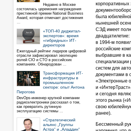
корпоративных 
Недавно в Москве
состоялась церемония награждения
документооборот
престижной премии National Business
была юбилейной.
Award, которая отмечает достижения
…
нынешней осен
СЭД имеет полн
«ТОП-40 диджитал-
экспертов»: время
двадцатилетие: 
«гибридных» ИТ-
в
1994-м
появил
директоров
российские ком
Ежегодный рейтинг лидеров цифровой
выбравшие в ка
отрасли зафиксировал эволюцию
ролей CIO и CTO в российских
специализации 
компаниях. Обнародован …
систем для авт
Трансформация ИТ-
документами в 
инфраструктуры в
«Электронные 
промышленном
секторе: опыт Антона
и «ИнтерТраст».
Пирогова
и сегодня явля
DevOps-инженер крупной компании
этого рынка («
радиоэлектроники рассказал о том,
свою юбилейну
как превратить рутинную
эксплуатацию системы …
ранее).
«Стратегический
Бессменный ру
альянс „Группы
Астра“ и „Аладдин“
напомнил, что д