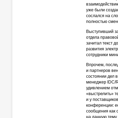
взаимодействию
уже были созда
сослался на сло
полностью смен
Выступивший за
отдела правово
зачитал текст 
развития электр
сотрудники мин
Впрочем, после
и партнеров ве
состоянии дел 
менеджер IDC/R
удивлением отм
«выстрелить» т
и у поставщиков
конференции: е
сообщения как о
на данную тему