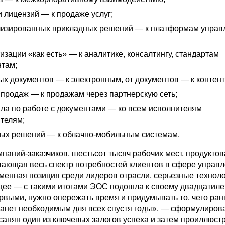
 лицензий — к продаже услуг;
лизированных прикладных решений — к платформам управ
изации «как есть» — к аналитике, консалтингу, стандартам
нтам;
х документов — к электронным, от документов — к контент
 продаж — к продажам через партнерскую сеть;
ала по работе с документами — ко всем исполнителям
ителям;
ных решений — к облачно-мобильным системам.
паний-заказчиков, шестьсот тысяч рабочих мест, продуктов
вающая весь спектр потребностей клиентов в сфере управ
зменная позиция среди лидеров отрасли, серьезные технол
щее — с такими итогами ЭОС подошла к своему двадцатиле
рвыми, нужно опережать время и придумывать то, чего ра
станет необходимым для всех спустя годы», — сформулиров
анян один из ключевых залогов успеха и затем проиллюст