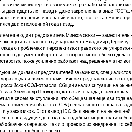
 и зачем министерство занимается разработкой алгоритмов
ны двенадцать лет назад и даже закреплены в виде ГОСТа,
жности внедрения инноваций и на то, что состав министерс
ился два с половиной года назад.
тем еще один представитель Минкомсвязи — заместитель 
й экспертизы правового департамента Владимир Держирук
доклада о проблемах и перспективах правового регулирован
онного документооборота, из которого можно было сделать
истерства также усиленно работают над решением этих воп
дующие доклады представителей заказчиков, специалисто
ндора создали более оптимистичное представление о сего
в российской СЭД-отрасли. Общий анализ ситуации на рынк
ussia Александр Прохоров, который, правда, с некоторым
етил в своем выступлении, что обещавшая еще два года н
ема применения облаков в СЭД сейчас явно отошла на зад
, и у заказчиков. Этот вывод IDC был виден и на нынешней
сли в предыдущие два года на подобных мероприятиях бы
б облачных сервисах, так и о проектах их внедрения, то се
 разговора вообще не было.