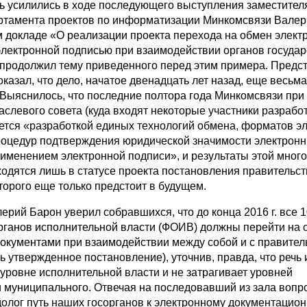
 усилились в ходе последующего выступления заместител
ртамента проектов по информатизации Минкомсвязи Валер
м докладе «О реализации проекта перехода на обмен элек
электронной подписью при взаимодействии органов госуда
з продолжил тему приведенного перед этим примера. Предс
казал, что дело, начатое двенадцать лет назад, еще весьм
 Выяснилось, что последние полтора года Минкомсвязи при
аслевого совета (куда входят некоторые участники разрабо
тся «разработкой единых технологий обмена, форматов э
роцедур подтверждения юридической значимости электрон
рименением электронной подписи», и результаты этой мног
ходятся лишь в статусе проекта постановления правительст
торого еще только предстоит в будущем.
ерий Барон уверил собравшихся, что до конца 2016 г. все 
ганов исполнительной власти (ФОИВ) должны перейти на 
окументами при взаимодействии между собой и с правите
сть утвержденное постановление), уточнив, правда, что речь
уровне исполнительной власти и не затрагивает уровней
и муниципального. Отвечая на последовавший из зала вопро
долог путь наших госорганов к электронному документацио