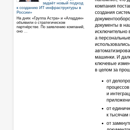
задаёт новый подход
компания поста
к созданию ИТ-инфраструктуры в
России»
создания систе
На днях «Группа Астра» и «Аладдин»
документооборо
объявили о стратегическом
документы в на
партнёрстве. По заявлению компаний,
оно …
исключительно 
а персональны
использовались
автоматизиров
машинки. И дал
ключевые измен
в целом за про
от делопр
процессов
и интеграц
приложени
от единич
к тысячам 
от замкну
документо