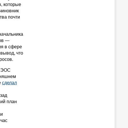
, которые
 чиновник
тва почти
начальника
ов —
ия в сфере
 вывод, что
росов.
в ЭОС
дняшнем
е
сделал
азад
ний план
ли
йчас