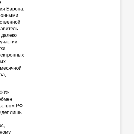
я
ия Барона,
тронными
рственной
тавитель
а далеко
 участии
тки
лектронных
ных
омесячной
ва,
100%
обмен
льством РФ
 идет лишь
с,
нному