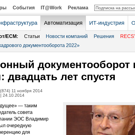
оры
События
IT@Work
Реклама
нфраструктура
Автоматизация
ИТ-индустрия
О
от/ECM:
Статьи
Новости компаний
Решения
RECS’
адрового документооборота 2022»
онный документооборот 
: двадцать лет спустя
874) 11 ноября 2014
| 24.10.2014
удущее» — таким
едатель совета
мпании ЭОС Владимир
рыл очередную
ференцию для