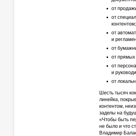
от продажи
от специа
контентом;
от автомат
и регламе
от бумажны
от прямых
от персон
и руковод
от локаль
Шесть тысяч ком
линейка, покры
контентом, неи
заделы на буду
«Чтобы быть пе
не было и что 
Владимир Балас