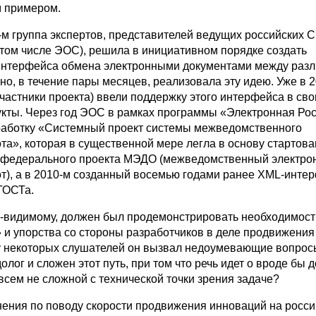
м примером.
-м
группа экспертов, представителей ведущих российских 
 том числе ЭОС), решила в инициативном порядке создать
интерфейса обмена электронными документами между раз
но, в течение пары месяцев, реализовала эту идею. Уже в
2
частники проекта) ввели поддержку этого интерфейса в сво
кты. Через год ЭОС в рамках программы «Электронная Ро
аботку «Системный проект системы межведомственного
та», которая в существенной мере легла в основу стартов
а федерального проекта МЭДО (межведомственный электр
), а в
2010-м
созданный восемью годами ранее
XML-инте
ГОСТа.
о-видимому, должен был продемонстрировать необходимост
 и упорства со стороны разработчиков в деле продвижения
у некоторых слушателей он вызвал недоумевающие вопрос
олог и сложен этот путь, при том что речь идет о вроде бы 
всем не сложной с технической точки зрения задаче?
ения по поводу скорости продвижения инноваций на росс