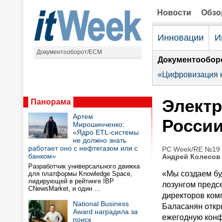
Новости
Обз
Инновации
И
Документооборот/ECM
Документообор
«Цифровизация к
Электр
Панорама
Артем
России
Мирошинченко:
«Ядро ETL-системы
не должно знать
работает оно с нефтегазом или с
PC Week/RE №19 (
банком»
Андрей Колесов
Разработчик универсального движка
«Мы создаем б
для платформы Knowledge Space,
лидирующей в рейтинге IBP
лозунгом предс
CNewsMarket, и один …
директоров ко
National Business
Баласанян отк
Award наградила за
ежегодную кон
поиск