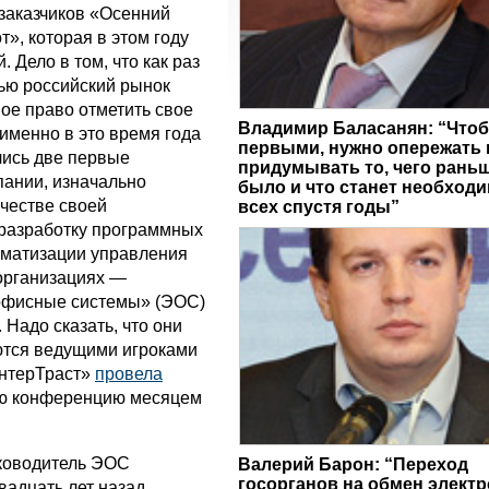
заказчиков «Осенний
», которая в этом году
 Дело в том, что как раз
ью российский рынок
ое право отметить свое
Владимир Баласанян: “Что
именно в это время года
первыми, нужно опережать 
ись две первые
придумывать то, чего раньш
пании, изначально
было и что станет необход
честве своей
всех спустя годы”
разработку программных
оматизации управления
организациях —
офисные системы» (ЭОС)
 Надо сказать, что они
ются ведущими игроками
ИнтерТраст»
провела
ю конференцию месяцем
ководитель ЭОС
Валерий Барон: “Переход
госорганов на обмен элект
вадцать лет назад