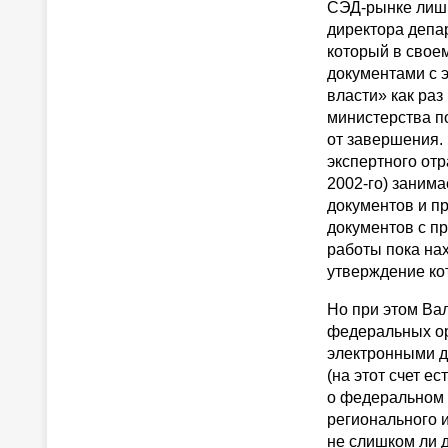
СЭД-рынке лишь
директора депа
который в свое
документами с 
власти» как ра
министерства по
от завершения.
экспертного отр
2002-го)
занимае
документов и п
документов с п
работы пока на
утверждение ко
Но при этом Вал
федеральных ор
электронными д
(на этот счет е
о федеральном 
регионального 
не слишком ли 