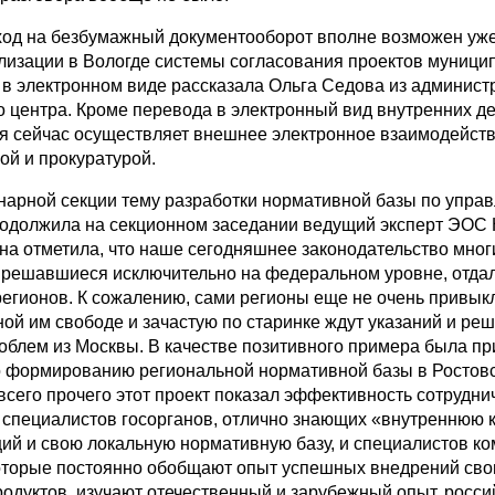
еход на безбумажный документооборот вполне возможен уже
лизации в Вологде системы согласования проектов муници
 в электронном виде рассказала Ольга Седова из админист
го центра. Кроме перевода в электронный вид внутренних д
я сейчас осуществляет внешнее электронное взаимодейст
ой и прокуратурой.
нарной секции тему разработки нормативной базы по упра
одолжила на секционном заседании ведущий эксперт ЭОС
на отметила, что наше сегодняшнее законодательство мног
 решавшиеся исключительно на федеральном уровне, отда
регионов. К сожалению, сами регионы еще не очень привык
ой им свободе и зачастую по старинке ждут указаний и ре
облем из Москвы. В качестве позитивного примера была п
о формированию региональной нормативной базы в Ростов
всего прочего этот проект показал эффективность сотрудни
 специалистов госорганов, отлично знающих «внутреннюю 
ций и свою локальную нормативную базу, и специалистов к
оторые постоянно обобщают опыт успешных внедрений сво
одуктов, изучают отечественный и зарубежный опыт, росси