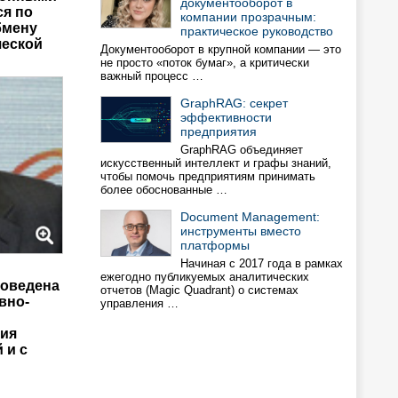
документооборот в
ся по
компании прозрачным:
бмену
практическое руководство
ческой
Документооборот в крупной компании — это
не просто «поток бумаг», а критически
важный процесс …
GraphRAG: cекрет
эффективности
предприятия
GraphRAG объединяет
искусственный интеллект и графы знаний,
чтобы помочь предприятиям принимать
более обоснованные …
Document Management:
инструменты вместо
платформы
Начиная с 2017 года в рамках
ежегодно публикуемых аналитических
роведена
отчетов (Magic Quadrant) о системах
вно-
управления …
вия
 и с