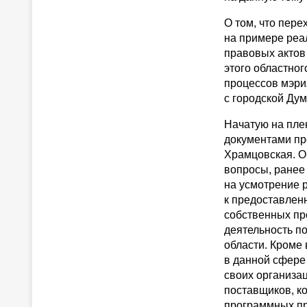
О том, что пер
на примере реа
правовых актов
этого областно
процессов мэри
с городской Дум
Начатую на пле
документами пр
Храмцовская. О
вопросы, ранее
на усмотрение 
к предоставленн
собственных пр
деятельность п
области. Кроме 
в данной сфере
своих организа
поставщиков, к
программных пр