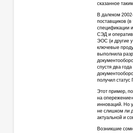
сказанное таки
В далеком
2002
поставщиков (в
спецификации 
СЭД и оператив
ЭОС (и другие у
ключевые проду
выполнила разр
документооборо
спустя два год
документооборот
получил статус 
Этот пример, п
на опережение»
инноваций. Но 
не слишком ли д
актуальной и со
Возникшие сомн