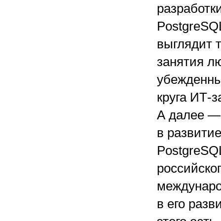
разработк
PostgreSQ
выглядит 
занятия л
убежденны
круга ИТ-з
А далее —
в развити
PostgreSQ
российско
междунаро
в его раз