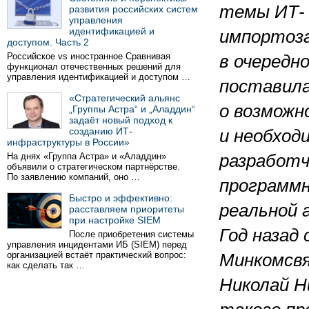
темы ИТ-
развития российских систем
управления
идентификацией и
импортоз
доступом. Часть 2
Российское vs иностранное Сравнивая
в очередно
функционал отечественных решений для
управления идентификацией и доступом …
поставила
«Стратегический альянс
о возможн
„Группы Астра“ и „Аладдин“
задаёт новый подход к
созданию ИТ-
и необход
инфраструктуры в России»
На днях «Группа Астра» и «Аладдин»
разработ
объявили о стратегическом партнёрстве.
По заявлению компаний, оно …
программн
Быстро и эффективно:
реальной 
расставляем приоритеты
при настройке SIEM
Год назад
После приобретения системы
управления инцидентами ИБ (SIEM) перед
организацией встаёт практический вопрос:
Минкомсвя
как сделать так …
Николай Н