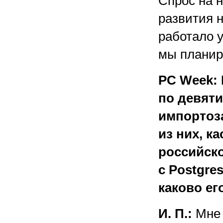
Спрос на н
развития н
работало у
мы планир
PC Week:
по девят
импортоз
из них, к
российско
с Postgres
каково ег
И. П.:
Мне 