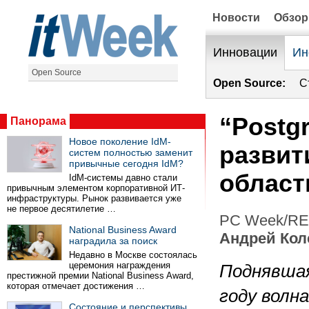
Новости
Обзо
Инновации
Ин
Open Source
Open Source:
С
“Postg
Панорама
Новое поколение IdM-
развит
систем полностью заменит
привычные сегодня IdM?
област
IdM-системы давно стали
привычным элементом корпоративной ИТ-
инфраструктуры. Рынок развивается уже
не первое десятилетие …
PC Week/RE 
National Business Award
Андрей Кол
наградила за поиск
Недавно в Москве состоялась
церемония награждения
Поднявша
престижной премии National Business Award,
которая отмечает достижения …
году волн
Состояние и перспективы