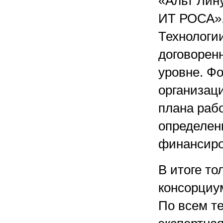
«Альт Лин
ИТ РОСА»,
Технологи
договорен
уровне. Ф
организац
плана раб
определен
финансиро
В итоге т
консорциу
По всем т