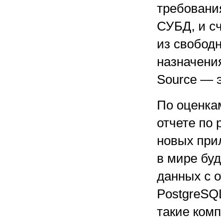
требовани
СУБД, и с
из свобод
назначени
Source — 
По оценка
отчете по
новых при
в мире бу
данных с 
PostgreSQL
такие комп