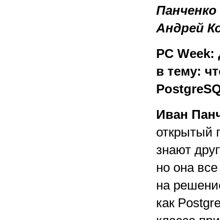
Панченко
Андрей К
PC Week: 
в тему: ч
PostgreS
Иван Пан
открытый 
знают дру
но она все
на решени
как Postg