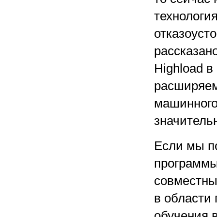
технология
отказоусто
рассказан
Highload в
расширяем
машинного
значитель
Если мы п
программы
совместны
в области
обучения 