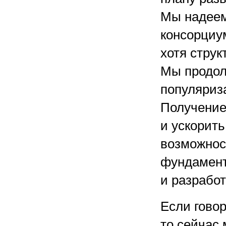
Мы надеем
консорциум
хотя струк
Мы продол
популяриз
Получение
и ускорить
возможнос
фундамен
и разрабо
Если говор
то сейчас