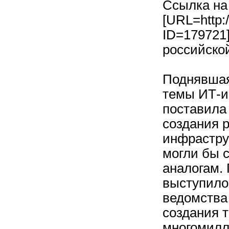
Ссылка на
[URL=http:/
ID=179721
российско
Поднявшая
темы ИТ-и
поставила
создания 
инфрастру
могли бы 
аналогам. 
выступило 
ведомства
создания т
многомилл