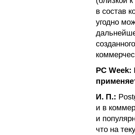
(близкой к
в состав к
угодно мож
дальнейше
созданного
коммерчес
PC Week:
применяет
И. П.:
Post
и в коммер
и популярн
что на те