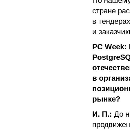
По нашему
стране рас
в тендера
и заказчик
PC Week:
PostgreSQ
отечеств
в организ
позицион
рынке?
И. П.:
До н
продвижен