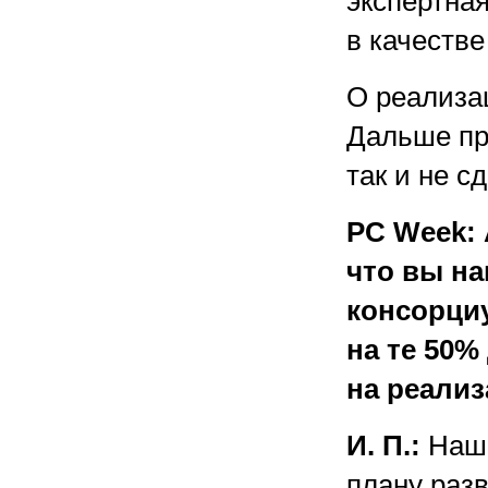
экспертна
в качеств
О реализац
Дальше пр
так и не с
PC Week: 
что вы н
консорци
на те 50%
на реали
И. П.:
Наша
плану разв