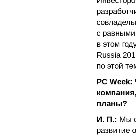
Инвесторо
разработч
совладельц
с равными
в этом го
Russia 20
по этой те
PC Week: 
компания,
планы?
И. П.:
Мы ф
развитие 