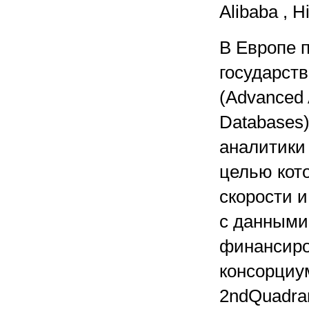
Alibaba , H
В Европе 
государст
(Advanced 
Databases
аналитики
целью кот
скорости 
с данными
финансиро
консорциу
2ndQuadran