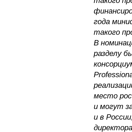
такого пр
финансиро
года мини
такого пр
В номинац
разделу б
консорциум
Profession
реализаци
место рос
и могут з
и в Росси
директора 