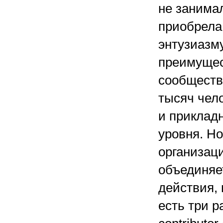
не занимал
приобрела
энтузиазм
преимущес
сообществ
тысяч чело
и прикладн
уровня. Но
организаци
объединяет
действия, 
есть три р