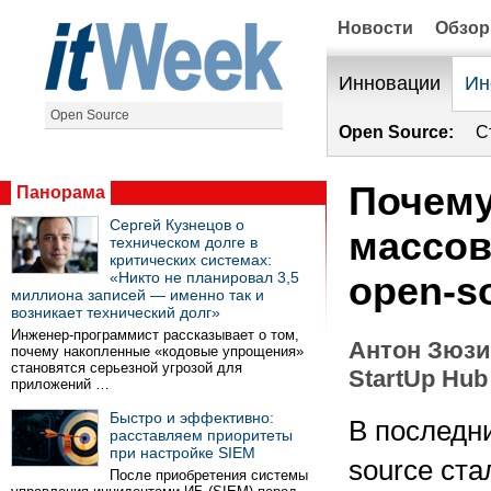
Новости
Обзо
Инновации
Ин
Open Source
Open Source:
С
Почему
Панорама
Сергей Кузнецов о
массов
техническом долге в
критических системах:
«Никто не планировал 3,5
open-s
миллиона записей — именно так и
возникает технический долг»
Инженер-программист рассказывает о том,
Антон Зюзи
почему накопленные «кодовые упрощения»
становятся серьезной угрозой для
StartUp Hub
приложений …
Быстро и эффективно:
В последн
расставляем приоритеты
при настройке SIEM
source ст
После приобретения системы