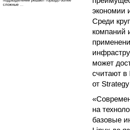
преимущес
подразделений решают гораздо более
сложные …
экономии 
Среди кру
компаний и
применение
инфрастру
может дост
считают в
от Strategy
«Современ
на технол
базовые и