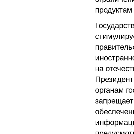
продуктам
Государст
стимулируе
правитель
иностранно
на отечес
Президент
органам го
запрещает
обеспечен
информаци
предусмот