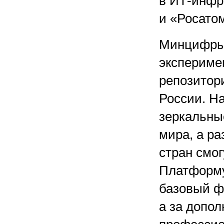
в ИТ-инфр
и «Росато
Минцифры 
экспериме
репозитори
России. Н
зеркальны
мира, а р
стран смог
Платформу
базовый ф
а за допо