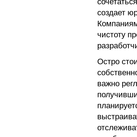
сочетатьс
создает ю
Компаниям
чистоту пр
разработч
Остро сто
собственно
важно рег
получивши
планирует
выстраиват
отслежива