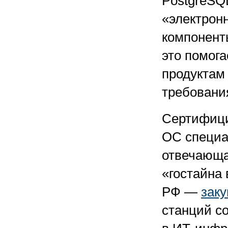
PostgreSQ
«электрон
компонент
это помог
продуктам
требовани
Сертифиц
ОС специал
отвечающа
«гостайна
РФ —
зак
станций с