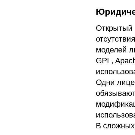
Юридиче
Открытый 
отсутстви
моделей л
GPL, Apach
использов
Одни лице
обязывают
модификац
использов
В сложных