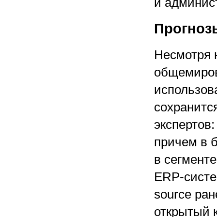
и админис
Прогноз
Несмотря 
общемиров
использов
сохранитс
экспертов:
причем в 
в сегмент
ERP-систем
source ра
открытый 