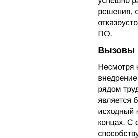
успешно р
решения, 
отказоуст
ПО.
Вызовы 
Несмотря 
внедрение
рядом тру
является 
исходный к
концах. С
способств