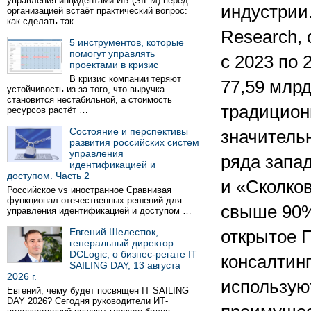
управления инцидентами ИБ (SIEM) перед
индустрии
организацией встаёт практический вопрос:
как сделать так …
Research, 
5 инструментов, которые
помогут управлять
с 2023 по 
проектами в кризис
В кризис компании теряют
77,59 млрд
устойчивость из-за того, что выручка
становится нестабильной, а стоимость
традицион
ресурсов растёт …
Состояние и перспективы
значительн
развития российских систем
управления
ряда запад
идентификацией и
доступом. Часть 2
и «Сколко
Российское vs иностранное Сравнивая
функционал отечественных решений для
свыше 90%
управления идентификацией и доступом …
Евгений Шелестюк,
открытое 
генеральный директор
DCLogic, о бизнес-регате IT
консалтин
SAILING DAY, 13 августа
2026 г.
использую
Евгений, чему будет посвящен IT SAILING
DAY 2026? Сегодня руководители ИТ-