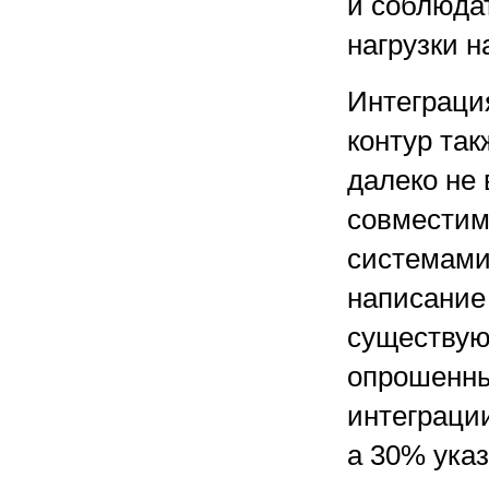
и соблюда
нагрузки н
Интеграци
контур так
далеко не 
совместим
системами
написание
существую
опрошенны
интеграци
а 30% ука