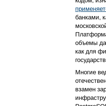
кодом, из
применяет
банками, к
московско
Платформа
объемы да
как для фи
государст
Многие ве
отечестве
взамен за
инфрастру