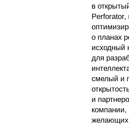
в открыты
Perforator
оптимизир
о планах 
исходный 
для разра
интеллекта
смелый и 
открытост
и партнеро
компании,
желающих 