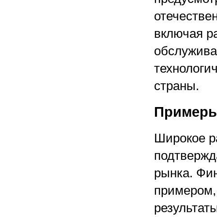
отечестве
включая ра
обслужива
технологи
страны.
Примеры
Широкое р
подтвержд
рынка. Фин
примером,
результаты