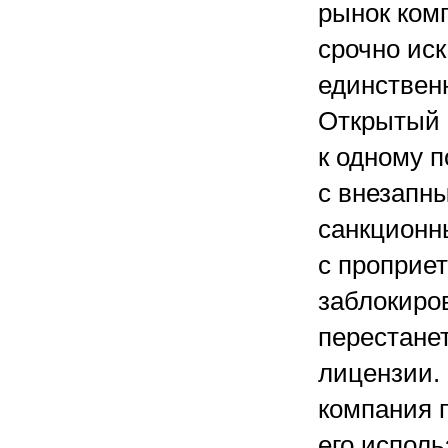
рынок ком
срочно иск
единствен
Открытый 
к одному п
с внезапн
санкционн
с проприе
заблокиро
перестане
лицензии. 
компания п
его исполь