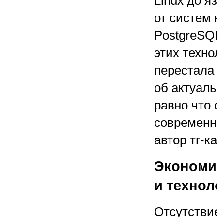
Linux до я
от систем 
PostgreSQ
этих техн
перестала
об актуаль
равно что
современн
автор тг-к
Экономи
и техно
Отсутстви