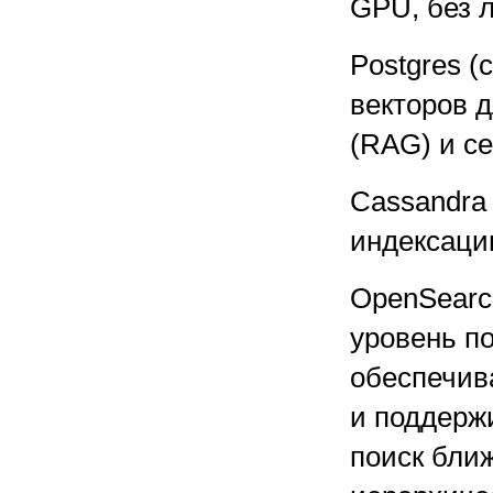
GPU, без л
Postgres (
векторов 
(RAG) и се
Cassandra
индексаци
OpenSearc
уровень п
обеспечива
и поддерж
поиск бли