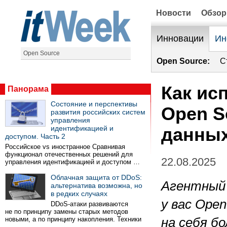
Новости
Обзо
Инновации
Ин
Open Source
Open Source:
С
Как ис
Панорама
Состояние и перспективы
Open S
развития российских систем
управления
идентификацией и
данных
доступом. Часть 2
Российское vs иностранное Сравнивая
функционал отечественных решений для
22.08.2025
управления идентификацией и доступом …
Облачная защита от DDoS:
Агентный 
альтернатива возможна, но
в редких случаях
у вас
Open
DDoS-атаки развиваются
не по принципу замены старых методов
новыми, а по принципу накопления. Техники
на себя б
…