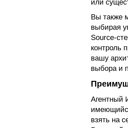
или сущест
Вы также м
выбирая у
Source-сте
контроль 
вашу архит
выбора и 
Преимущ
Агентный 
имеющийся
взять на 