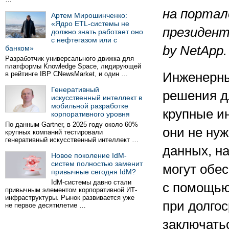
на порта
Артем Мирошинченко:
«Ядро ETL-системы не
президент 
должно знать работает оно
с нефтегазом или с
by NetApp.
банком»
Разработчик универсального движка для
платформы Knowledge Space, лидирующей
в рейтинге IBP CNewsMarket, и один …
Инженерны
Генеративный
решения д
искусственный интеллект в
мобильной разработке
крупные и
корпоративного уровня
По данным Gartner, в 2025 году около 60%
они не ну
крупных компаний тестировали
генеративный искусственный интеллект …
данных, н
Новое поколение IdM-
систем полностью заменит
могут обе
привычные сегодня IdM?
IdM-системы давно стали
с помощью
привычным элементом корпоративной ИТ-
инфраструктуры. Рынок развивается уже
при долго
не первое десятилетие …
заключать