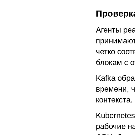
Проверка
Агенты реа
принимают
четко соо
блокам с 
Kafka обр
времени, 
контекста.
Kubernete
рабочие н