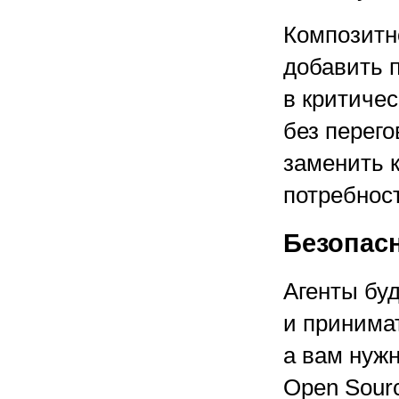
Композитн
добавить 
в критиче
без перего
заменить 
потребнос
Безопас
Агенты бу
и принима
а вам нуж
Open Sourc