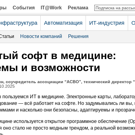
оры
События
IT@Work
Реклама
нфраструктура
Автоматизация
ИТ-индустрия
О
Статьи
Новости компаний
Решения
тый софт в медицине:
емы и возможности
н, соучредитель ассоциации “АСВО”, технический директор 
10.2025
 пользуемся ИТ в медицине. Электронные карты, лаборат
ование — всё работает на софте. Но задумывались ли вы, 
аммами и насколько они безопасны, адаптируемы и прозра
ицине используется открытое программное обеспечение (O
ня оно стало не просто модным трендом, а реальной возмо
ь.