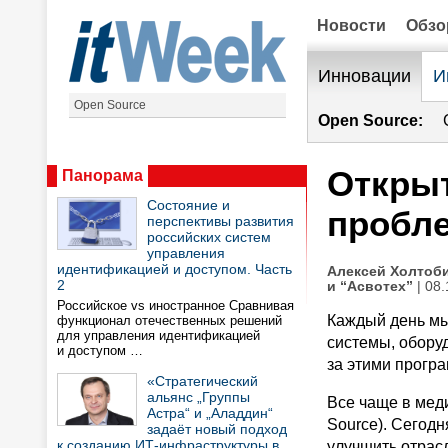
Новости
Обз
Инновации
И
Open Source
Open Source:
Откры
Панорама
Состояние и
пробл
перспективы развития
российских систем
управления
идентификацией и доступом. Часть
Алексей Холтоби
2
и “Асвотех”
| 08.
Российское vs иностранное Сравнивая
Каждый день мы
функционал отечественных решений
для управления идентификацией
системы, оборуд
и доступом …
за этими прогр
«Стратегический
альянс „Группы
Все чаще в мед
Астра“ и „Аладдин“
Source). Сегод
задаёт новый подход
к созданию ИТ-инфраструктуры в
улучшить отрасл