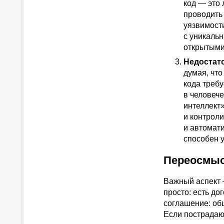
код — это
проводить
уязвимости
с уникаль
открытыми
Недостат
думая, что
кода треб
в человече
интеллект
и контрол
и автомат
способен 
Переосмыс
Важный аспект 
просто: есть до
соглашение: об
Если пострадают