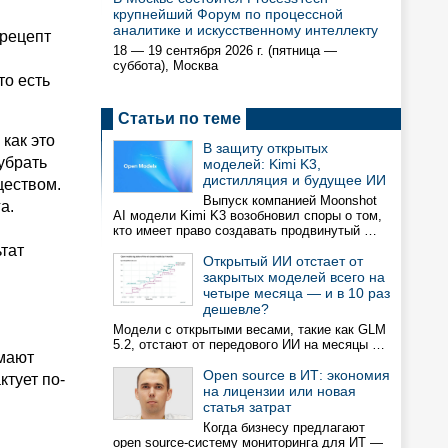
крупнейший Форум по процессной
аналитике и искусственному интеллекту
 рецепт
18 — 19 сентября 2026 г. (пятница —
суббота), Москва
то есть
Статьи по теме
 как это
В защиту открытых
убрать
моделей: Kimi K3,
дистилляция и будущее ИИ
ществом.
Выпуск компанией Moonshot
а.
AI модели Kimi K3 возобновил споры о том,
кто имеет право создавать продвинутый …
ьтат
Открытый ИИ отстает от
закрытых моделей всего на
четыре месяца — и в 10 раз
дешевле?
Модели с открытыми весами, такие как GLM
5.2, отстают от передового ИИ на месяцы …
имают
Open source в ИТ: экономия
тует по-
на лицензии или новая
статья затрат
Когда бизнесу предлагают
open source-систему мониторинга для ИТ —