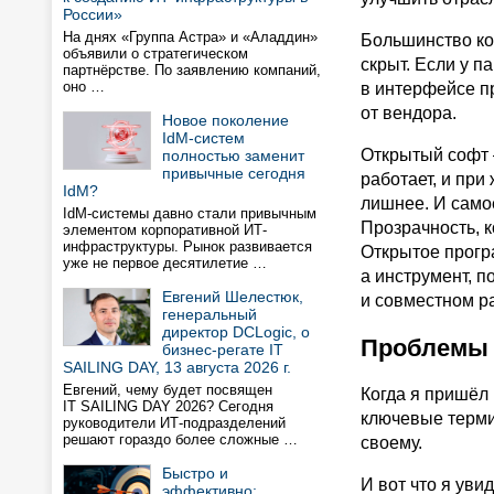
России»
На днях «Группа Астра» и «Аладдин»
Большинство ко
объявили о стратегическом
скрыт. Если у 
партнёрстве. По заявлению компаний,
оно …
в интерфейсе пр
от вендора.
Новое поколение
IdM-систем
Открытый софт —
полностью заменит
привычные сегодня
работает, и при
IdM?
лишнее. И само
IdM-системы давно стали привычным
Прозрачность, 
элементом корпоративной ИТ-
инфраструктуры. Рынок развивается
Открытое прогр
уже не первое десятилетие …
а инструмент, п
Евгений Шелестюк,
и совместном р
генеральный
директор DCLogic, о
Проблемы 
бизнес-регате IT
SAILING DAY, 13 августа 2026 г.
Евгений, чему будет посвящен
Когда я пришёл
IT SAILING DAY 2026? Сегодня
ключевые терми
руководители ИТ-подразделений
решают гораздо более сложные …
своему.
Быстро и
И вот что я увид
эффективно: