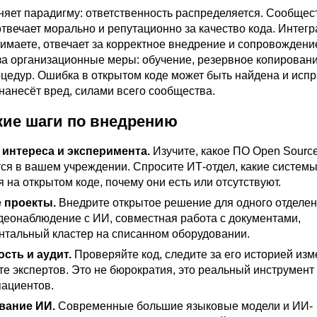
няет парадигму: ответственность распределяется. Сообщес
твечает морально и репутационно за качество кода. Интегр
имаете, отвечает за корректное внедрение и сопровождени
а организационные меры: обучение, резервное копировани
цедур. Ошибка в открытом коде может быть найдена и исп
а нанесёт вред, силами всего сообщества.
кие шаги по внедрению
 интереса и эксперимента
.
Изучите, какое ПО Open Sourc
тся в вашем учреждении. Спросите ИТ-отдел, какие систем
 на открытом коде, почему они есть или отсутствуют.
 проекты
.
Внедрите открытое решение для одного отделен
идеонаблюдение с ИИ, совместная работа с документами,
нтальный кластер на списанном оборудовании.
сть и аудит
.
Проверяйте код, следите за его историей изм
е экспертов. Это не бюрократия, это реальный инструмент
пациентов.
вание
ИИ.
Современные большие языковые модели и ИИ-