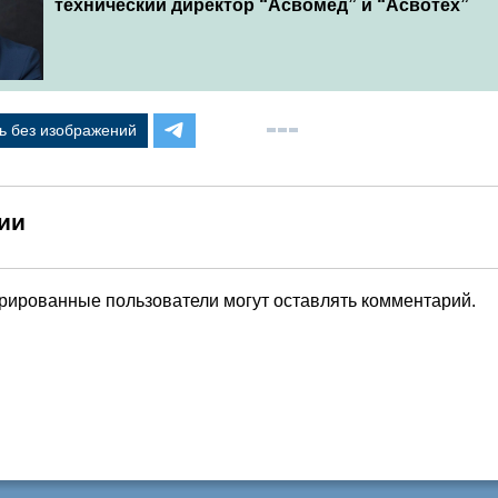
технический директор “Асвомед” и “Асвотех”
ь без изображений
ии
трированные пользователи могут оставлять комментарий.