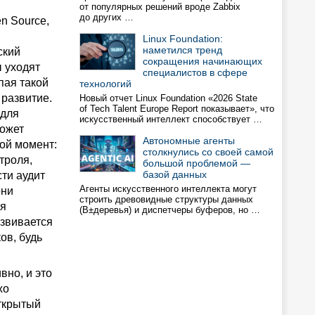
от популярных решений вроде Zabbix
до других …
n Source,
Linux Foundation:
наметился тренд
ский
сокращения начинающих
ы уходят
специалистов в сфере
пая такой
технологий
 развитие.
Новый отчет Linux Foundation «2026 State
of Tech Talent Europe Report показывает», что
 для
искусственный интеллект способствует …
может
Автономные агенты
вой момент:
столкнулись со своей самой
троля,
большой проблемой —
базой данных
ти аудит
Агенты искусственного интеллекта могут
они
строить древовидные структуры данных
ия
(B±деревья) и диспетчеры буферов, но …
азвивается
ов, будь
вно, и это
хо
открытый