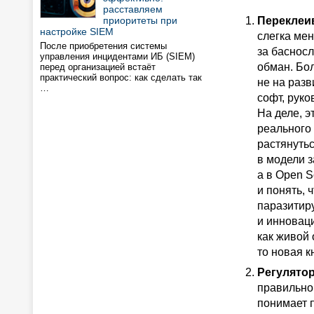
расставляем
приоритеты при
Переклеи
настройке SIEM
слегка ме
После приобретения системы
за баснос
управления инцидентами ИБ (SIEM)
обман. Бол
перед организацией встаёт
практический вопрос: как сделать так
не на разв
…
софт, руко
На деле, 
реального
растянутьс
в модели 
а в Open S
и понять, 
паразитир
и инновац
как живой 
то новая 
Регулято
правильно
понимает п