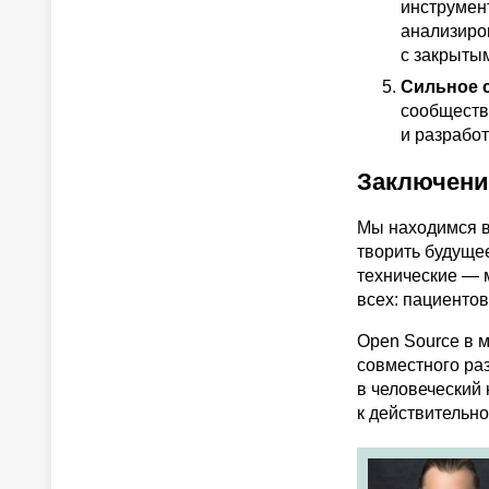
инструмен
анализиров
с закрытым
Сильное 
сообществ
и разработ
Заключени
Мы находимся в
творить будуще
технические — 
всех: пациентов
Open Source в 
совместного раз
в человеческий 
к действительн