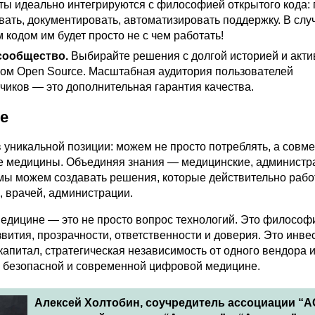
ты идеально интегрируются с философией открытого кода:
ать, документировать, автоматизировать поддержку. В слу
 кодом им будет просто не с чем работать!
сообщество
.
Выбирайте решения с долгой историей и акт
ом Open Source. Масштабная аудитория пользователей
чиков — это дополнительная гарантия качества.
е
 уникальной позиции: можем не просто потреблять, а совм
е медицины. Объединяя знания — медицинские, администр
мы можем создавать решения, которые действительно рабо
, врачей, администрации.
медицине — это не просто вопрос технологий. Это философ
вития, прозрачности, ответственности и доверия. Это инве
капитал, стратегическая независимость от одного вендора и
о безопасной и современной цифровой медицине.
Алексей Холтобин, соучредитель ассоциации “А