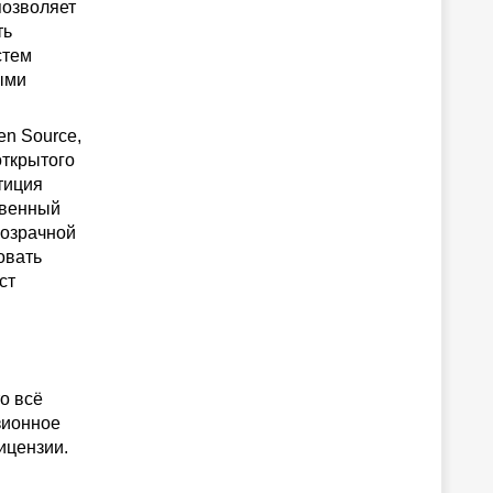
позволяет
ть
стем
ыми
n Source,
открытого
тиция
твенный
розрачной
овать
ст
о всё
нзионное
ицензии.