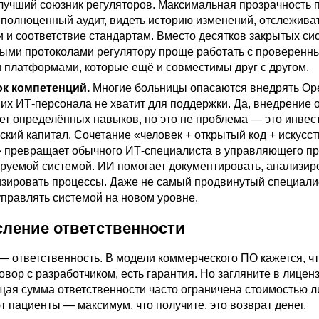
 лучший союзник регуляторов. Максимальная прозрачность 
 полноценный аудит, видеть историю изменений, отслежива
 и соответствие стандартам. Вместо десятков закрытых си
ными протоколами регулятору проще работать с проверенн
 платформами, которые ещё и совместимы друг с другом.
ок компетенций
.
Многие больницы опасаются внедрять Ope
 их ИТ-персонала не хватит для поддержки. Да, внедрение 
ует определённых навыков, но это не проблема — это инвес
ский капитал. Сочетание «человек + открытый код + искусс
» превращает обычного ИТ-специалиста в управляющего п
ируемой системой. ИИ помогает документировать, анализир
изировать процессы. Даже не самый продвинутый специали
управлять системой на новом уровне.
ление ответственности
— ответственность. В модели коммерческого ПО кажется, чт
говор с разработчиком, есть гарантия. Но загляните в лице
щая сумма ответственности часто ограничена стоимостью л
 пациенты — максимум, что получите, это возврат денег.