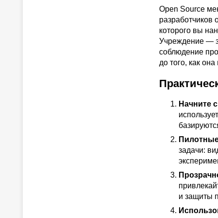
Open Source ме
разработчиков о
которого вы нан
Учреждение — з
соблюдение про
до того, как он
Практичес
Начните с
используе
базируются
Пилотные
задачи: в
экспериме
Прозрачно
привлекайт
и защиты 
Использо