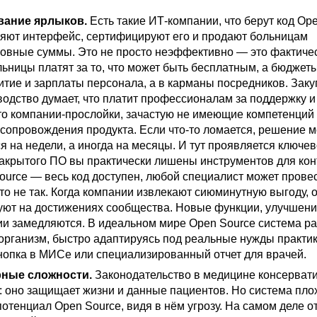
вание ярлыков
.
Есть такие ИТ-компании, что берут код Ope
няют интерфейс, сертифицируют его и продают больницам
ловные суммы. Это не просто неэффективно — это фактиче
ьницы платят за то, что может быть бесплатным, а бюджет
итие и зарплаты персонала, а в карманы посредников. Заку
водство думает, что платит профессионалам за поддержку и
это компании-прослойки, зачастую не имеющие компетенций
 сопровождения продукта. Если что-то ломается, решение 
я на недели, а иногда на месяцы. И тут проявляется ключе
закрытого ПО вы практически лишены инструментов для кон
ource — весь код доступен, любой специалист может провес
что не так. Когда компании извлекают сиюминутную выгоду, 
уют на достижениях сообщества. Новые функции, улучшен
ии замедляются. В идеальном мире Open Source система р
организм, быстро адаптируясь под реальные нужды практик
кнопка в МИСе или специализированный отчет для врачей.
рные сложности
.
Законодательство в медицине консервати
: оно защищает жизни и данные пациентов. Но система пло
отенциал Open Source, видя в нём угрозу. На самом деле 