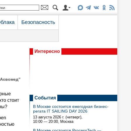
блака
Безопасность
Интересно
“Асвомед”
орные
События
кто стоит
чны?
В Москве состоится ежегодная бизнес-
регата IT SAILING DAY 2026
13 августа 2026 г. (четверг),
pen
10:00 — 20:00
, Москва
жностью
В Москве состоится ProcessTech —