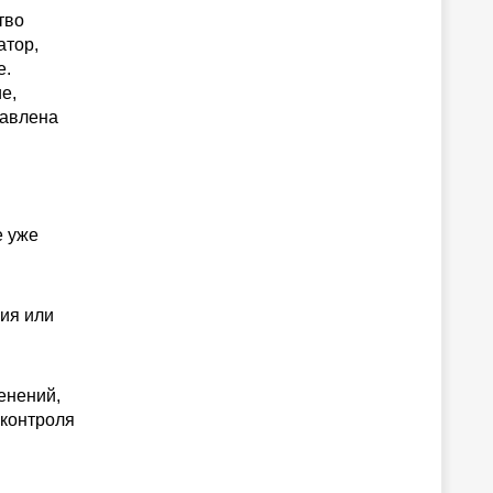
тво
атор,
е.
е,
равлена
e уже
ы
ия или
енений,
 контроля