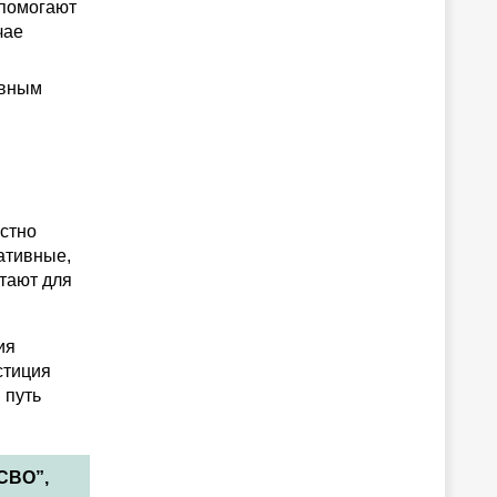
 помогают
чае
ивным
естно
ативные,
тают для
ия
стиция
 путь
СВО”,