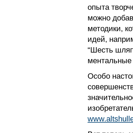
опыта творч
можно добав
методики, к
идей, напри
“Шесть шляп
ментальные к
Особо насто
совершенств
значительно
изобретатель
www.altshulle