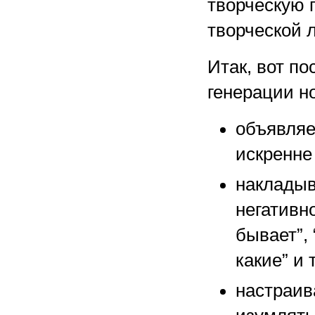
творческую 
творческой 
Итак, вот по
генерации н
объявляе
искренне 
накладыв
негативно
бывает”, 
какие” и т.
настраив