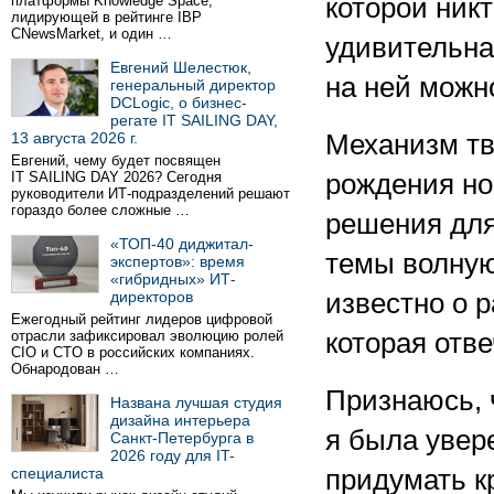
платформы Knowledge Space,
которой ник
лидирующей в рейтинге IBP
CNewsMarket, и один …
удивительна
Евгений Шелестюк,
на ней можн
генеральный директор
DCLogic, о бизнес-
регате IT SAILING DAY,
13 августа 2026 г.
Механизм тв
Евгений, чему будет посвящен
IT SAILING DAY 2026? Сегодня
рождения но
руководители ИТ-подразделений решают
гораздо более сложные …
решения для
«ТОП-40 диджитал-
темы волную
экспертов»: время
«гибридных» ИТ-
директоров
известно о 
Ежегодный рейтинг лидеров цифровой
отрасли зафиксировал эволюцию ролей
которая отве
CIO и CTO в российских компаниях.
Обнародован …
Признаюсь, 
Названа лучшая студия
дизайна интерьера
я была увер
Санкт-Петербурга в
2026 году для IT-
специалиста
придумать к