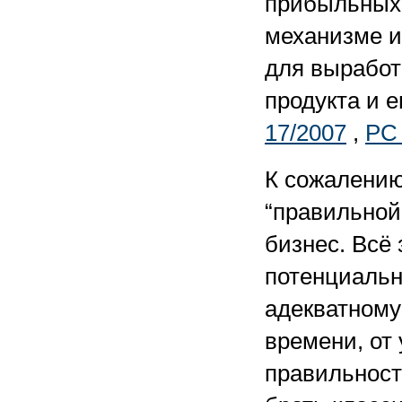
прибыльных 
механизме и
для выработ
продукта и е
17/2007
,
PC
К сожалению,
“правильной
бизнес. Всё 
потенциальн
адекватному
времени, от
правильност