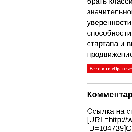
брать класси
значительно
уверенности
способности
стартапа и в
продвижение
Все статьи «Практич
Коммента
Ссылка на с
[URL=http://
ID=104739]О