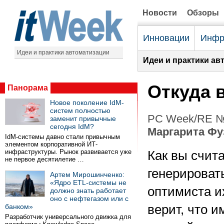
Новости
Обзоры
Инновации
Инфр
Идеи и практики автоматизации
Идеи и практики ав
Откуда 
Панорама
Новое поколение IdM-
систем полностью
PC Week/RE №4
заменит привычные
сегодня IdM?
Маргарита Фу
IdM-системы давно стали привычным
элементом корпоративной ИТ-
инфраструктуры. Рынок развивается уже
Как вы счит
не первое десятилетие …
генерировать
Артем Мирошинченко:
«Ядро ETL-системы не
оптимиста и
должно знать работает
оно с нефтегазом или с
банком»
верит, что и
Разработчик универсального движка для