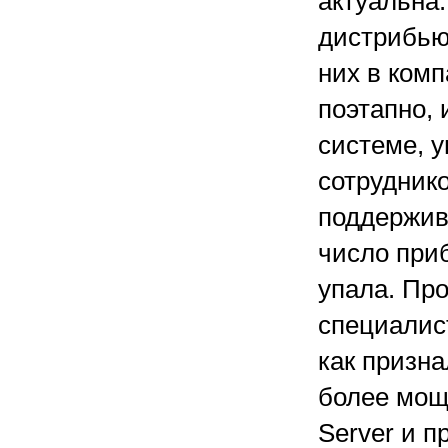
актуальна.
дистрибью
них в ком
поэтапно,
системе, 
сотрудник
поддержива
число приб
упала. Пр
специалист
как призна
более мощ
Server и п