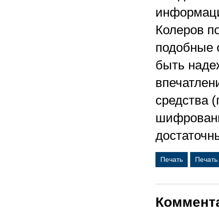
информаци
Колеров п
подобные 
быть наде
впечатлени
средства (
шифровани
достаточн
Печать
Печать
Коммент