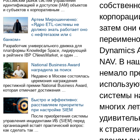
Российский рынок систем управления
собственн
идентификацией и доступом (IAM) объектов
и субъектов к корпоративным …
корпорации
Артем Мирошинченко:
«Ядро ETL-системы не
затем они
должно знать работает оно
с нефтегазом или с
переимено
банком»
Разработчик универсального движка для
Dynamics 
платформы Knowledge Space, лидирующей
в рейтинге IBP CNewsMarket, и один …
NAV. В на
National Business Award
наградила за поиск
немало пр
Недавно в Москве состоялась
церемония награждения
использую
престижной премии National Business Award,
которая отмечает достижения …
системы н
Быстро и эффективно:
расставляем приоритеты
многих лет
при настройке SIEM
удивительн
После приобретения системы
управления инцидентами ИБ (SIEM) перед
организацией встаёт практический вопрос:
к стратеги
как сделать так …