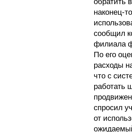
обратить 
наконец-т
использов
сообщил к
филиала ф
По его оце
расходы н
что с сист
работать ш
продвижен
спросил у
от исполь
ожидаемый