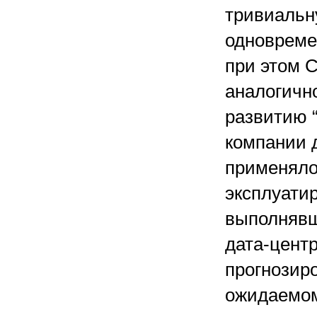
тривиальну
одновремен
при этом 
аналогичн
развитию 
компании 
применяло
эксплуати
выполнявш
дата-центр
прогнозир
ожидаемом