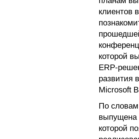
планам вы
клиентов 
познакоми
прошедшей
конференци
которой вы
ERP-решен
развития в
Microsoft 
По словам
выпущена в
которой по