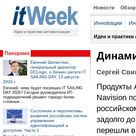
Новости
Обзо
Инновации
Ин
Идеи и практики автоматизации
Идеи и практики
Динами
Панорама
Евгений Шелестюк,
генеральный директор
Сергей Сви
DCLogic, о бизнес-регате IT
SAILING DAY, 13 августа
2026 г.
Продукты 
Евгений, чему будет посвящен IT SAILING
DAY 2026? Сегодня руководители ИТ-
Navision п
подразделений решают гораздо более
сложные …
российско
Состояние и перспективы
развития российских систем
задолго до 
управления
идентификацией и
перешли в
доступом. Часть 1