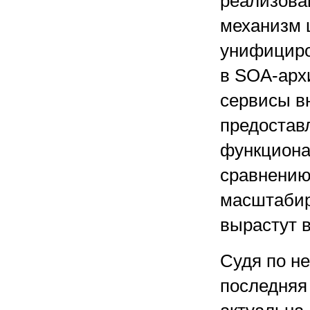
реализова
механизм 
унифициро
в SOA-арх
сервисы в
предостав
функциона
сравнению
масштабир
вырастут в
Судя по н
последняя