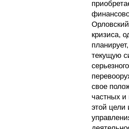
приобрета
финансово
Орловский
кризиса, о
планирует,
текущую с
серьезног
перевоору
свое полож
частных и
этой цели
управлени
деятельнос