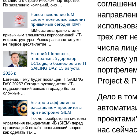
объявили о стратегическом партнёрстве.
соглашени
По заявлению компаний, оно …
направлен
Новое поколение IdM-
систем полностью заменит
использов
привычные сегодня IdM?
IdM-системы давно стали
трех лет н
привычным элементом корпоративной ИТ-
инфраструктуры. Рынок развивается уже
не первое десятилетие …
числа лиц
Евгений Шелестюк,
систему у
генеральный директор
DCLogic, о бизнес-регате IT
портфелем
SAILING DAY, 13 августа
2026 г.
Project & 
Евгений, чему будет посвящен IT SAILING
DAY 2026? Сегодня руководители ИТ-
подразделений решают гораздо более
сложные …
Дело в том
Быстро и эффективно:
автоматиз
расставляем приоритеты
при настройке SIEM
проектами
После приобретения системы
управления инцидентами ИБ (SIEM) перед
организацией встаёт практический вопрос:
нас сейчас
как сделать так …