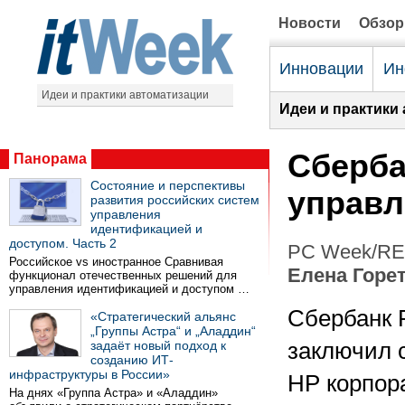
Новости
Обзо
Инновации
Ин
Идеи и практики автоматизации
Идеи и практики
Сберба
Панорама
Состояние и перспективы
управл
развития российских систем
управления
идентификацией и
доступом. Часть 2
PC Week/RE 
Российское vs иностранное Сравнивая
Елена Горе
функционал отечественных решений для
управления идентификацией и доступом …
Сбербанк 
«Стратегический альянс
„Группы Астра“ и „Аладдин“
задаёт новый подход к
заключил 
созданию ИТ-
инфраструктуры в России»
HP корпор
На днях «Группа Астра» и «Аладдин»