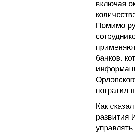
включая ок
количеств
Помимо ру
сотрудник
применяют
банков, ко
информаци
Орловског
потратил н
Как сказа
развития И
управлять 