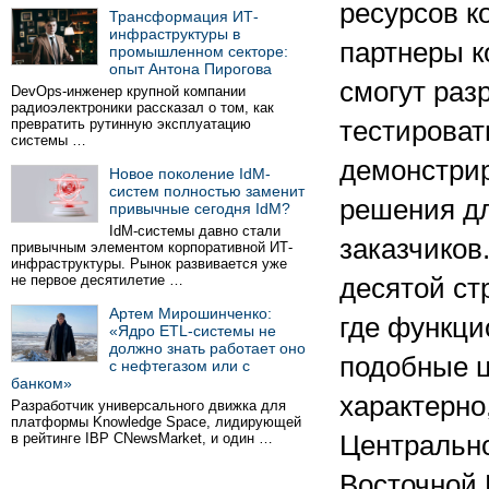
ресурсов к
Трансформация ИТ-
инфраструктуры в
партнеры 
промышленном секторе:
опыт Антона Пирогова
смогут раз
DevOps-инженер крупной компании
радиоэлектроники рассказал о том, как
превратить рутинную эксплуатацию
тестироват
системы …
демонстри
Новое поколение IdM-
систем полностью заменит
решения д
привычные сегодня IdM?
IdM-системы давно стали
заказчиков
привычным элементом корпоративной ИТ-
инфраструктуры. Рынок развивается уже
не первое десятилетие …
десятой ст
Артем Мирошинченко:
где функц
«Ядро ETL-системы не
должно знать работает оно
подобные ц
с нефтегазом или с
банком»
характерно
Разработчик универсального движка для
платформы Knowledge Space, лидирующей
в рейтинге IBP CNewsMarket, и один …
Центральн
Восточной 