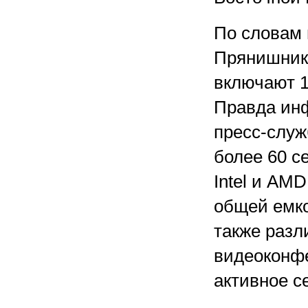
По словам 
Прянишнико
включают 1
Правда инф
пресс-служ
более 60 с
Intel и AM
общей емко
также разл
видеоконфе
активное с