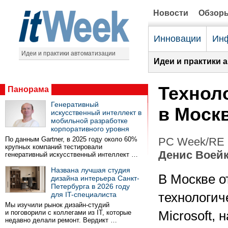
Новости
Обзор
Инновации
Инф
Идеи и практики автоматизации
Идеи и практики 
Техноло
Панорама
Генеративный
в Моск
искусственный интеллект в
мобильной разработке
корпоративного уровня
По данным Gartner, в 2025 году около 60%
PC Week/RE 
крупных компаний тестировали
Денис Воей
генеративный искусственный интеллект …
Названа лучшая студия
В Москве о
дизайна интерьера Санкт-
Петербурга в 2026 году
для IT-специалиста
технологич
Мы изучили рынок дизайн-студий
и поговорили с коллегами из IT, которые
Microsoft, 
недавно делали ремонт. Вердикт …