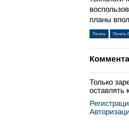
воспользов
планы впол
Печать
Печать 
Коммент
Только зар
оставлять 
Регистрац
Авторизац