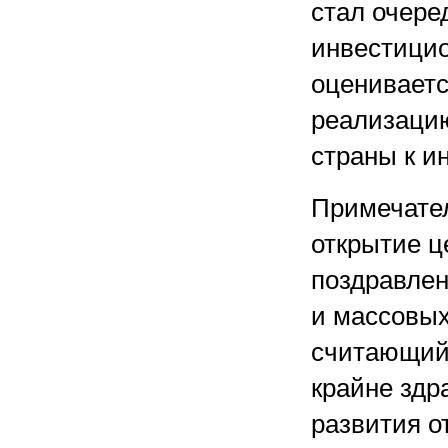
стал очере
инвестицио
оцениваетс
реализацию
страны к и
Примечател
открытие ц
поздравлен
и массовых
считающий 
крайне здр
развития о