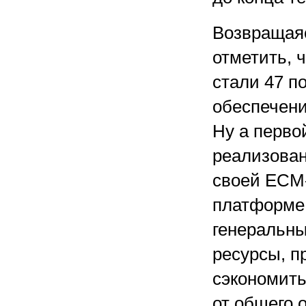
Возвращаяс
отметить, 
стали 47 п
обеспечени
Ну а перво
реализован
своей ECM-
платформе 
генеральны
ресурсы, п
сэкономить
от общего 