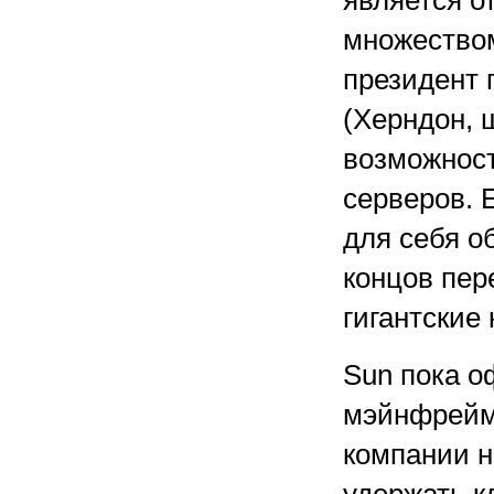
является о
множеством
президент 
(Херндон, 
возможнос
серверов. 
для себя о
концов пер
гигантские 
Sun пока о
мэйнфреймо
компании н