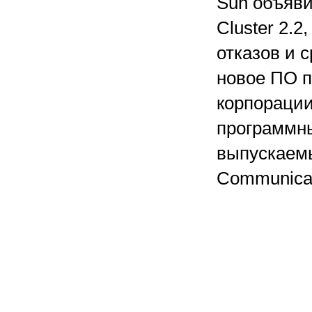
Sun объяви
Cluster 2.
отказов и 
новое ПО п
корпорации
программны
выпускаемы
Communicat