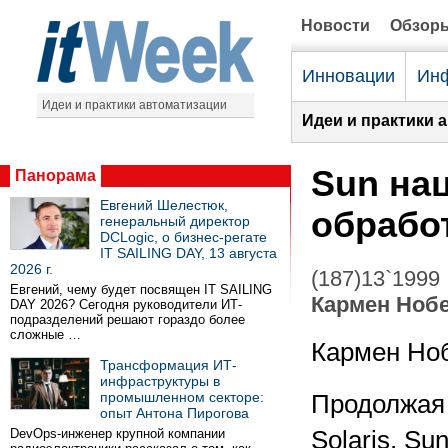
Новости
Обзор
Инновации
Инф
Идеи и практики автоматизации
Идеи и практики 
Sun на
Панорама
Евгений Шелестюк,
обрабо
генеральный директор
DCLogic, о бизнес-регате
IT SAILING DAY, 13 августа
2026 г.
(187)13`1999
Евгений, чему будет посвящен IT SAILING
Кармен Ноб
DAY 2026? Сегодня руководители ИТ-
подразделений решают гораздо более
сложные …
Кармен Но
Трансформация ИТ-
инфраструктуры в
промышленном секторе:
Продолжая 
опыт Антона Пирогова
DevOps-инженер крупной компании
Solaris, Su