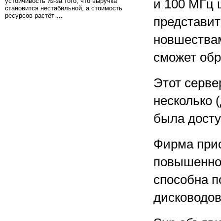
устойчивость из-за того, что выручка
и 100 МГц 
становится нестабильной, а стоимость
ресурсов растёт …
представит
новшествам
сможет обр
Этот серве
несколько 
была досту
Фирма прис
повышенной
способна п
дисководов