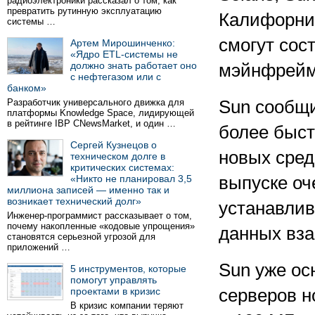
радиоэлектроники рассказал о том, как
превратить рутинную эксплуатацию
Калифорния
системы …
смогут сос
Артем Мирошинченко:
«Ядро ETL-системы не
должно знать работает оно
мэйнфрейм
с нефтегазом или с
банком»
Разработчик универсального движка для
Sun сообщи
платформы Knowledge Space, лидирующей
в рейтинге IBP CNewsMarket, и один …
более быст
Сергей Кузнецов о
новых сред
техническом долге в
критических системах:
«Никто не планировал 3,5
выпуске оч
миллиона записей — именно так и
возникает технический долг»
устанавлив
Инженер-программист рассказывает о том,
почему накопленные «кодовые упрощения»
данных вз
становятся серьезной угрозой для
приложений …
Sun уже ос
5 инструментов, которые
помогут управлять
проектами в кризис
серверов н
В кризис компании теряют