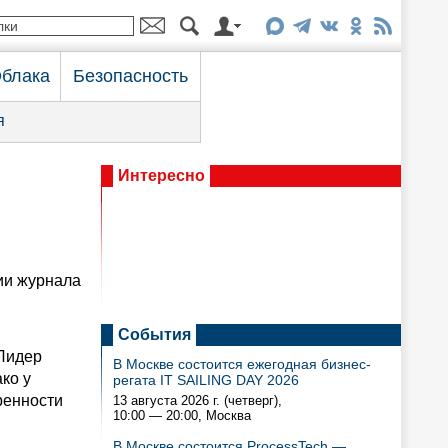
блака
Безопасность
я
Интересно
ии журнала
События
 Лидер
В Москве состоится ежегодная бизнес-
ко у
регата IT SAILING DAY 2026
ренности
13 августа 2026 г. (четверг),
10:00 — 20:00
, Москва
В Москве состоится ProcessTech —