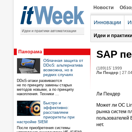
Новости
Обз
Инновации
И
Идеи и практики автоматизации
Идеи и практик
SAP пе
Панорама
Облачная защита от
DDoS: альтернатива
(189)15`1999
возможна, но в
Ли Пендер
| 27.0
редких случаях
DDoS-атаки развиваются
не по принципу замены старых
методов новыми, а по принципу
Ли Пендер
накопления. Техники …
Быстро и
Может ли ОС Li
эффективно:
рынка систем пл
расставляем
приоритеты при
пользователей 
настройке SIEM
нет.
После приобретения системы