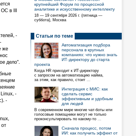
ется
крупнейший Форум по процессной
аналитике и искусственному интеллекту
С в III
18 — 19 сентября 2026 г. (пятница —
суббота), Москва
елей, -
Статьи по теме
-
Автоматизация подбора
е же
персонала в крупных
компаниях: что нужно знать
енос
ИТ-директору до старта
ое дело”.
проекта
Когда HR приходит к ИТ-директору
обные
с запросом на автоматизацию найма,
за этим, как правило, стоит …
женцем
 веяние
Интеграция с МИС: как
Linux, -
сделать сервис
эффективным и удобным
). -
для людей
В современном мире многие чат-боты или
голосовые помощники могут не только
nux,
проконсультировать по какому-то …
 от
Сначала процесс, потом
ИИ: как получить эффект от