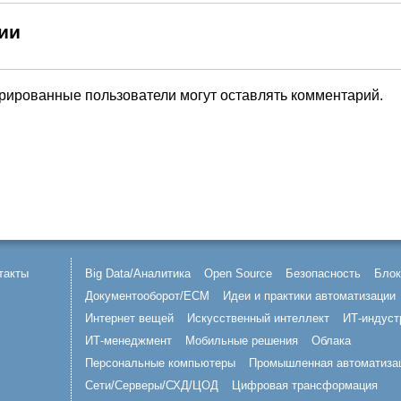
ии
трированные пользователи могут оставлять комментарий.
такты
Big Data/Аналитика
Open Source
Безопасность
Блок
Документооборот/ECM
Идеи и практики автоматизации
Интернет вещей
Искусственный интеллект
ИТ-индуст
ИТ-менеджмент
Мобильные решения
Облака
Персональные компьютеры
Промышленная автоматиза
Сети/Серверы/СХД/ЦОД
Цифровая трансформация