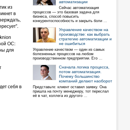
автоматизации
тик из
Сейчас автоматизация
процессов — это базовая задача для
никнет в
бизнеса, способ повысить
верждать,
конкурентоспособность и закрыть боли …
ересует”.
Управление качеством на
производстве: как выбрать
knion
стратегию автоматизации и
вой ОС:
не ошибиться
Управление качеством — один из самых
ны для
болезненных процессов на любом
производственном предприятии. Его …
Сначала логика процесса,
т
потом автоматизация.
Почему большинство
компаний делают наоборот
дет себя в
Представьте: клиент оставил заявку. Она
пришла на почту менеджеру, тот переслал
её в чат, коллега из другого …