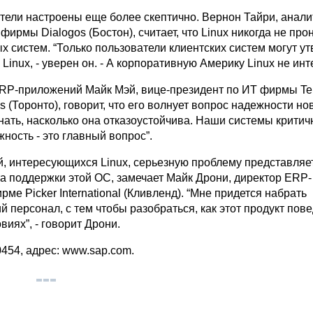
тели настроены еще более скептично. Вернон Тайри, анали
фирмы Dialogos (Бостон), считает, что Linux никогда не про
 систем. “Только пользователи клиентских систем могут ут
 Linux, - уверен он. - А корпоративную Америку Linux не инт
RP-приложений Майк Мэй, вице-президент по ИТ фирмы Te
ms (Торонто), говорит, что его волнует вопрос надежности но
нать, насколько она отказоустойчива. Наши системы критич
жность - это главный вопрос”.
й, интересующихся Linux, серьезную проблему представляе
та поддержки этой ОС, замечает Майк Дрони, директор ERP-
ме Picker International (Кливленд). “Мне придется набрать
 персонал, с тем чтобы разобраться, как этот продукт пове
виях”, - говорит Дрони.
0454, адрес: www.sap.com.