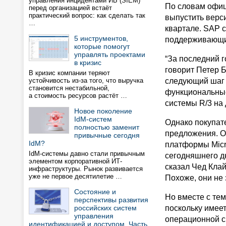
управления инцидентами ИБ (SIEM)
По словам офиц
перед организацией встаёт
практический вопрос: как сделать так
выпустить верс
…
квартале. SAP 
5 инструментов,
поддерживающи
которые помогут
управлять проектами
“За последний 
в кризис
говорит Петер Б
В кризис компании теряют
устойчивость из-за того, что выручка
следующий шаг в
становится нестабильной,
функциональные
а стоимость ресурсов растёт …
системы R/3 на 
Новое поколение
IdM-систем
Однако покупат
полностью заменит
предложения. О
привычные сегодня
IdM?
платформы Micro
IdM-системы давно стали привычным
сегодняшнего дн
элементом корпоративной ИТ-
сказал Чед Клайн
инфраструктуры. Рынок развивается
уже не первое десятилетие …
Похоже, они не 
Состояние и
Но вместе с тем
перспективы развития
российских систем
поскольку имее
управления
операционной с
идентификацией и доступом. Часть