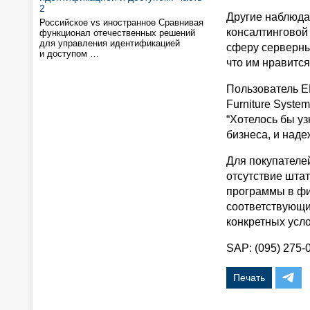
2
Другие наблюда
Российское vs иностранное Сравнивая
консалтинговой 
функционал отечественных решений
для управления идентификацией
сферу серверных
и доступом …
что им нравится
Пользователь E
Furniture Syste
“Хотелось бы уз
бизнеса, и наде
Для покупателе
отсутствие шта
программы в фир
соответствующий
конкретных усло
SAP: (095) 275-
Печать