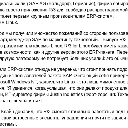
иальных лиц SAP AG (Вальдорф, Германия), фирма собира
ию своего приложения R/3 для свободно распространяемой О
станет первым крупным производителем ERP-систем,
м Linux.
год мы получили множество пожеланий со стороны пользоват
арт, менеджер SAP по маркетингу технологий. - Выпуск R/3 
 развитии платформы Linux. R/3 for Linux будет иметь таки
 возможности, как и другие версии этого ERP-пакета. Пер
другую платформу не потребует больших усилий: это обычн
ели ERP-систем отнюдь не уверены, что стоит принять под
дин из пользователей пакета SAP, считающий себя привер
soft Windows NT, заявил, что Linux - это лишь мимолетное
я. “Я удивился, когда услышал, что они делают продукт для 
, ИТ-директор фирмы Justin Industries (Форт-Уорс, шт. Техас
знают, чем заняться”.
 Клайн добавил, что R/3 сможет стабильно работать и под Li
т свои встроенные элементы управления и почти не зависит
истемы.