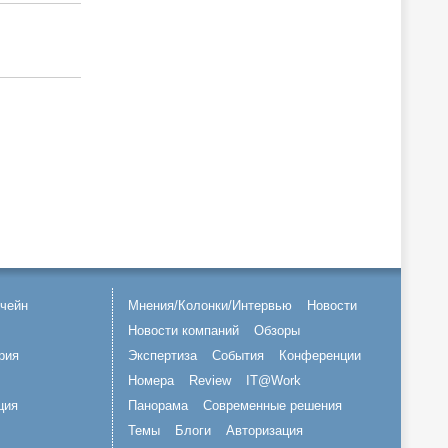
чейн
Мнения/Колонки/Интервью
Новости
Новости компаний
Обзоры
рия
Экспертиза
События
Конференции
Номера
Review
IT@Work
ция
Панорама
Современные решения
Темы
Блоги
Авторизация