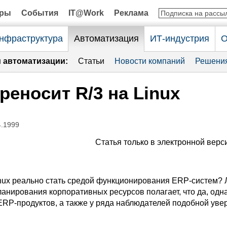
оры
События
IT@Work
Реклама
нфраструктура
Автоматизация
ИТ-индустрия
О
и автоматизации:
Статьи
Новости компаний
Решени
реносит R/3 на Linux
4.1999
Статья только в электронной верс
nux реально стать средой функционирования ERP-систем?
анирования корпоративных ресурсов полагает, что да, одна
ERP-продуктов, а также у ряда наблюдателей подобной уве