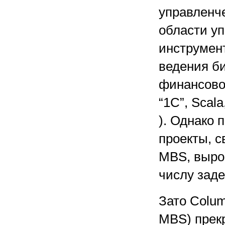
управленче
области уп
инструмен
ведения б
финансово
“1С”, Scala
). Однако 
проекты, 
MBS, вырос
числу заде
Зато Colum
MBS) прекр