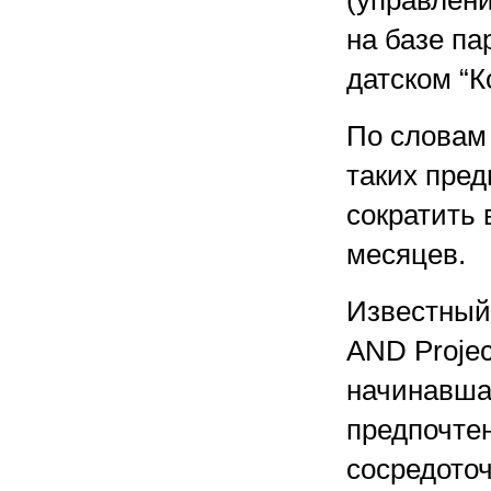
(управлени
на базе па
датском “К
По словам
таких пре
сократить 
месяцев.
Известный
AND Projec
начинавшая
предпочтен
сосредото