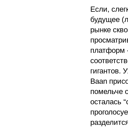
Если, слег
будущее (л
рынке скв
просматри
платформ -
соответств
гигантов. 
Baan прис
помельче о
осталась “с
проголосуе
разделится