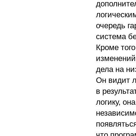
дополнител
логически
очередь га
система бе
Кроме тог
изменений
дела на ни
Он видит л
в результа
логику, он
независимо
появляться
что прогр