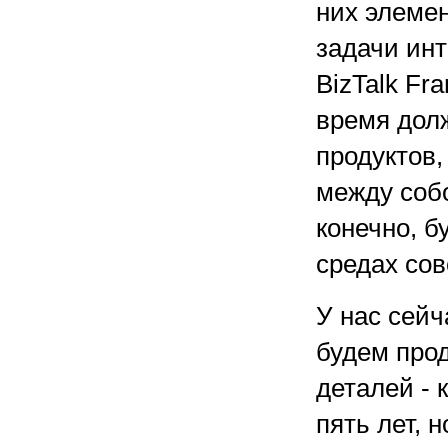
них элемен
задачи ин
BizTalk Fr
время дол
продуктов,
между соб
конечно, б
средах сов
У нас сейч
будем прод
деталей - 
пять лет, 