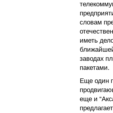
телекомму
предприят
словам пре
отечестве
иметь дело
ближайшей
заводах пл
пакетами.
Еще один п
продвигающ
еще и “Акс
предлагает