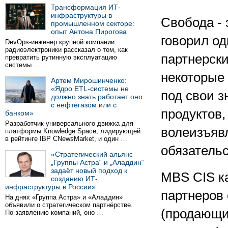
Трансформация ИТ-
инфраструктуры в
Свобода - 
промышленном секторе:
опыт Антона Пирогова
говорил од
DevOps-инженер крупной компании
радиоэлектроники рассказал о том, как
партнерски
превратить рутинную эксплуатацию
системы …
некоторые
Артем Мирошинченко:
«Ядро ETL-системы не
под свои 
должно знать работает оно
с нефтегазом или с
продуктов,
банком»
Разработчик универсального движка для
волеизъяв
платформы Knowledge Space, лидирующей
в рейтинге IBP CNewsMarket, и один …
обязатель
«Стратегический альянс
„Группы Астра“ и „Аладдин“
задаёт новый подход к
MBS CIS ка
созданию ИТ-
инфраструктуры в России»
партнеров
На днях «Группа Астра» и «Аладдин»
объявили о стратегическом партнёрстве.
(продающи
По заявлению компаний, оно …