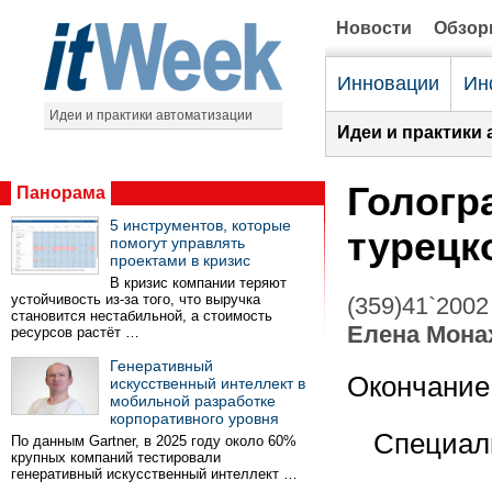
Новости
Обзо
Инновации
Ин
Идеи и практики автоматизации
Идеи и практики 
Гологр
Панорама
5 инструментов, которые
турецк
помогут управлять
проектами в кризис
В кризис компании теряют
устойчивость из-за того, что выручка
(359)41`2002
становится нестабильной, а стоимость
Елена Мона
ресурсов растёт …
Генеративный
Окончание.
искусственный интеллект в
мобильной разработке
корпоративного уровня
Специали
По данным Gartner, в 2025 году около 60%
крупных компаний тестировали
генеративный искусственный интеллект …