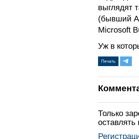
выглядят та
(бывший Att
Microsoft B
Уж в которы
Печать
Коммент
Только за
оставлять
Регистрац