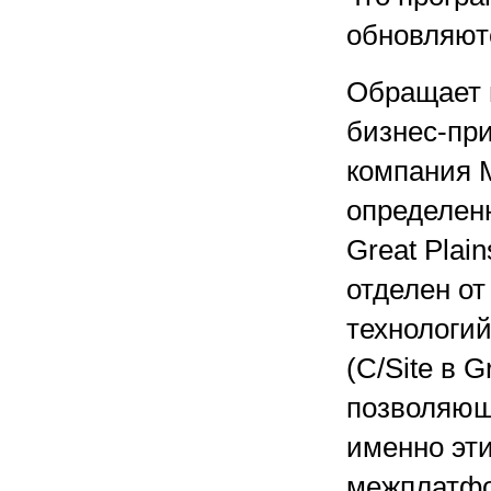
обновляютс
Обращает н
бизнес-пр
компания M
определен
Great Plain
отделен от
технологи
(C/Site в G
позволяющи
именно эти
межплатфо