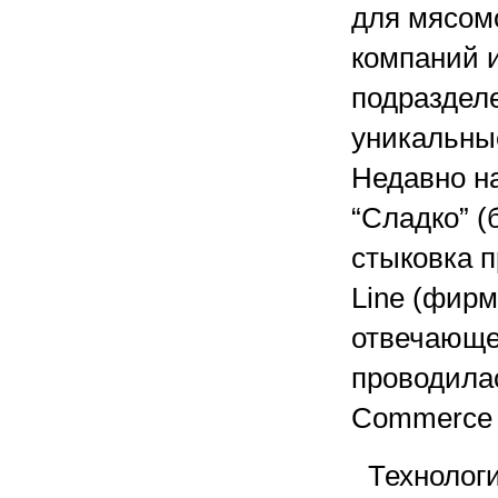
для мясом
компаний и
подразделе
уникальны
Недавно н
“Сладко” 
стыковка п
Line (фирм
отвечающе
проводилас
Commerce 
Технолог