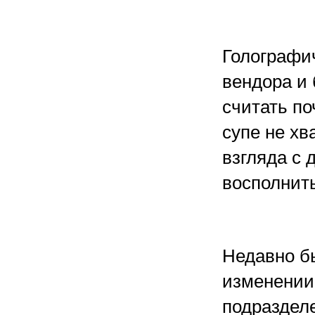
Голографи
вендора и
считать по
супе не хв
взгляда с 
восполнить
Недавно б
изменении
подраздел