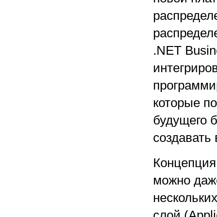
распредел
распредел
.NET Busin
интегриро
программи
которые п
будущего 
создавать
Концепция 
можно даж
нескольких
слой (Appl