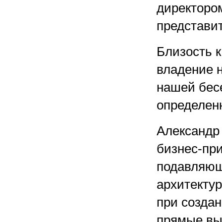
директором
представи
Близость 
владение 
нашей бесе
определен
Александр
бизнес-при
подавляющ
архитектур
при созда
прямые вы