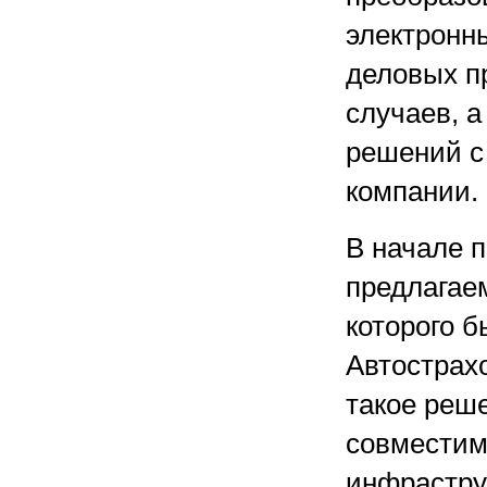
электронн
деловых п
случаев, а
решений с
компании.
В начале п
предлагаем
которого б
Автострахо
такое реш
совместим
инфрастру