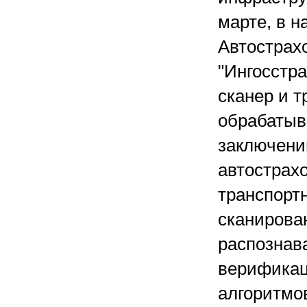
марте, в н
Автострах
"Ингосстр
сканер и т
обрабатыва
заключени
автострах
транспорт
сканирова
распознав
верификац
алгоритмо