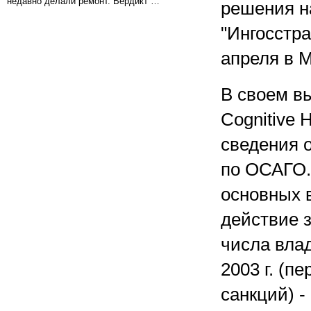
недавно делали ремонт. Вердикт …
решения н
"Ингосстр
апреля в 
В своем в
Cognitive
сведения 
по ОСАГО.
основных в
действие з
числа влад
2003 г. (
санкций) - 