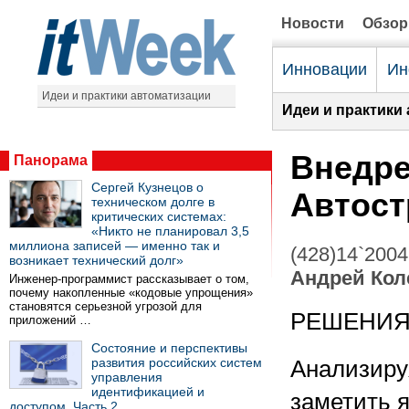
Новости
Обзо
Инновации
Ин
Идеи и практики автоматизации
Идеи и практики
Внедре
Панорама
Сергей Кузнецов о
Автост
техническом долге в
критических системах:
«Никто не планировал 3,5
миллиона записей — именно так и
(428)14`2004
возникает технический долг»
Андрей Кол
Инженер-программист рассказывает о том,
почему накопленные «кодовые упрощения»
становятся серьезной угрозой для
РЕШЕНИ
приложений …
Состояние и перспективы
развития российских систем
Анализиру
управления
идентификацией и
заметить 
доступом. Часть 2