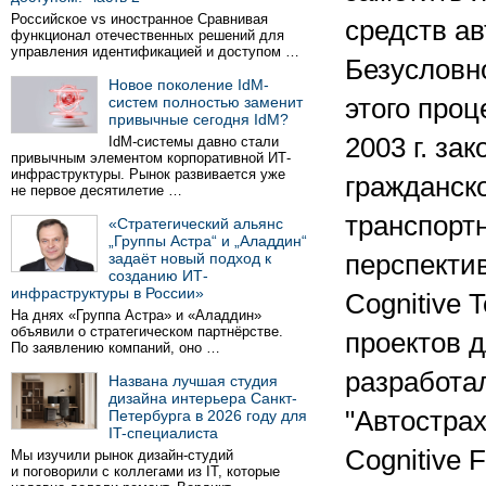
Российское vs иностранное Сравнивая
средств а
функционал отечественных решений для
управления идентификацией и доступом …
Безусловн
Новое поколение IdM-
систем полностью заменит
этого проц
привычные сегодня IdM?
2003 г. за
IdM-системы давно стали
привычным элементом корпоративной ИТ-
инфраструктуры. Рынок развивается уже
гражданск
не первое десятилетие …
транспорт
«Стратегический альянс
„Группы Астра“ и „Аладдин“
задаёт новый подход к
перспекти
созданию ИТ-
инфраструктуры в России»
Cognitive 
На днях «Группа Астра» и «Аладдин»
объявили о стратегическом партнёрстве.
проектов 
По заявлению компаний, оно …
разработа
Названа лучшая студия
дизайна интерьера Санкт-
"Автострах
Петербурга в 2026 году для
IT-специалиста
Cognitive
Мы изучили рынок дизайн-студий
и поговорили с коллегами из IT, которые