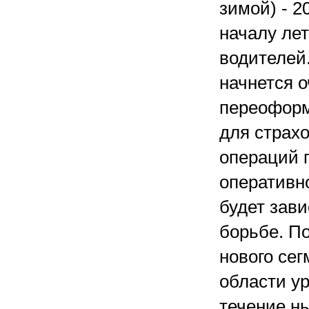
зимой) - 2
началу ле
водителей.
начнется о
переоформ
для страх
операций п
оперативно
будет зави
борьбе. По
нового се
области у
течение н