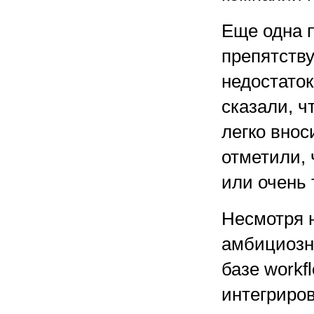
Еще одна 
препятств
недостаток
сказали, ч
легко внос
отметили, 
или очень 
Несмотря н
амбициозн
базе workf
интегриро