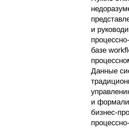
недоразуме
представл
и руководи
процессно
базе workf
процессном
Данные си
традицион
управлени
и формали
бизнес-про
процессно