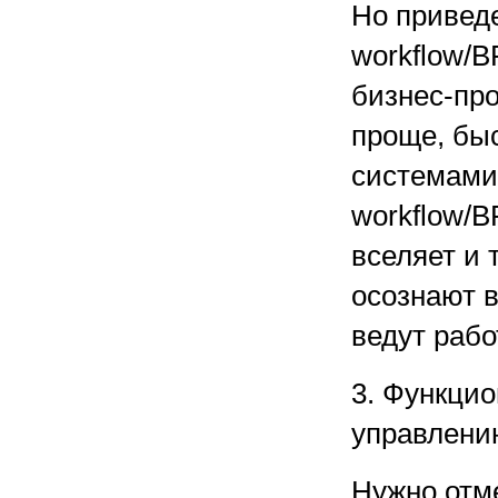
Но привед
workflow/
бизнес-пр
проще, бы
системами
workflow/
вселяет и 
осознают в
ведут рабо
3. Функци
управлени
Нужно отме