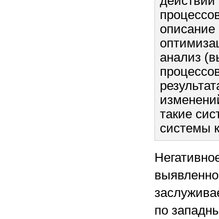
действий
процессов
описание 
оптимизац
анализ (
процессов
результат
изменений
такие сис
системы 
Негативное
выявленное
заслужива
по западн