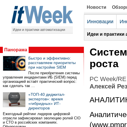
Новости
Обзо
Инновации
Ин
Идеи и практики автоматизации
Идеи и практики 
Систем
Панорама
Быстро и эффективно:
роста
расставляем приоритеты
при настройке SIEM
После приобретения системы
управления инцидентами ИБ (SIEM) перед
PC Week/RE 
организацией встаёт практический вопрос:
Алексей Ре
как сделать так …
«ТОП-40 диджитал-
АНАЛИТИ
экспертов»: время
«гибридных» ИТ-
директоров
Аналитиче
Ежегодный рейтинг лидеров цифровой
отрасли зафиксировал эволюцию ролей CIO
и CTO в российских компаниях.
(www.pmpre
Обнародован …