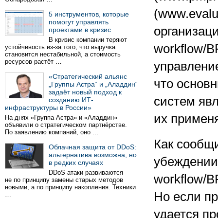
(www.evalu
5 инструментов, которые
помогут управлять
организаци
проектами в кризис
В кризис компании теряют
workflow/B
устойчивость из-за того, что выручка
становится нестабильной, а стоимость
ресурсов растёт …
управление
«Стратегический альянс
что основ
„Группы Астра“ и „Аладдин“
задаёт новый подход к
систем яв
созданию ИТ-
инфраструктуры в России»
их применя
На днях «Группа Астра» и «Аладдин»
объявили о стратегическом партнёрстве.
По заявлению компаний, оно …
Как сообщ
Облачная защита от DDoS:
альтернатива возможна, но
убеждении
в редких случаях
DDoS-атаки развиваются
workflow/B
не по принципу замены старых методов
новыми, а по принципу накопления. Техники
Но если п
…
удается пр