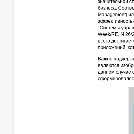
значительной с
бизнеса. Соотв
Management) ил
эффективностью
"Системы управ
Week/RE, N 26/2
всего достигае
приложений, ко
Важно подчеркн
являются изобре
данном случае о
сформировалось