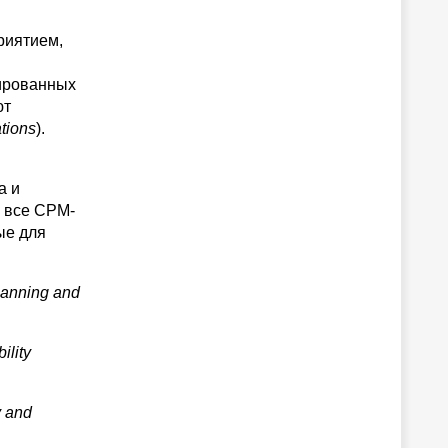
риятием,
сированных
ют
tions
).
а и
 все CPM-
ые для
lanning and
bility
y and