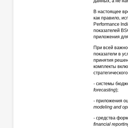
данных, а не н
В настоящее вр
как правило, ис
Performance Ind
показателей BS
приложения для
При всей важно
показатели в у
принятия решен
комплекты вклю
стратегического
- системы бюдж
forecasting
);
- приложения о
modeling and opt
- средства фор
financial reportin