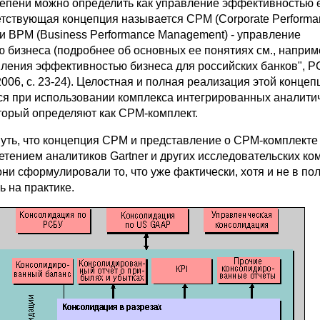
тепени можно определить как управление эффективностью 
етствующая концепция называется CPM (Corporate Performa
и BPM (Business Performance Management) - управление
 бизнеса (подробнее об основных ее понятиях см., наприм
ления эффективностью бизнеса для российских банков", P
006, с. 23-24). Целостная и полная реализация этой конце
тся при использовании комплекса интегрированных аналити
торый определяют как CPM-комплект.
уть, что концепция CPM и представление о CPM-комплекте
тением аналитиков Gartner и других исследовательских ко
ни сформулировали то, что уже фактически, хотя и не в по
 на практике.