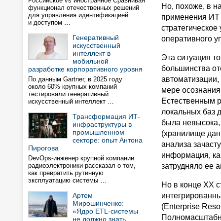
Российское vs иностранное Сравнивая
Но, похоже, в 
функционал отечественных решений
для управления идентификацией
применения ИТ 
и доступом …
стратегическое 
Генеративный
оперативного у
искусственный
интеллект в
Эта ситуация т
мобильной
большинства оте
разработке корпоративного уровня
автоматизации,
По данным Gartner, в 2025 году
около 60% крупных компаний
мере осознания
тестировали генеративный
Естественным р
искусственный интеллект …
локальных баз 
Трансформация ИТ-
была невысока, 
инфраструктуры в
промышленном
(хранилище дан
секторе: опыт Антона
анализа зачаст
Пирогова
информация, ка
DevOps-инженер крупной компании
радиоэлектроники рассказал о том,
затрудняло ее а
как превратить рутинную
эксплуатацию системы …
Но в конце ХХ 
Артем
интегрированны
Мирошинченко:
(Enterprise Res
«Ядро ETL-системы
Полномасштабно
не должно знать