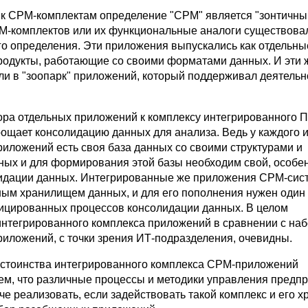
к CPM-комплектам определение "CPM" является "зонтичным",
-комплектов или их функциональные аналоги существова
го определения. Эти приложения выпускались как отдельны
одукты, работающие со своими форматами данных. И эти 
ли в "зоопарк" приложений, который поддерживал деятельно
ора отдельных приложений к комплексу интегрированного 
рощает консолидацию данных для анализа. Ведь у каждого и
иложений есть своя база данных со своими структурами и
ых и для формирования этой базы необходим свой, особе
идации данных. Интегрированные же приложения CPM-сис
ным хранилищем данных, и для его пополнения нужен один
ицированных процессов консолидации данных. В целом
нтегрированного комплекса приложений в сравнении с на
иложений, с точки зрения ИТ-подразделения, очевидны.
стоинства интегрированного комплекса CPM-приложений
ем, что различные процессы и методики управления предп
че реализовать, если задействовать такой комплекс и его 