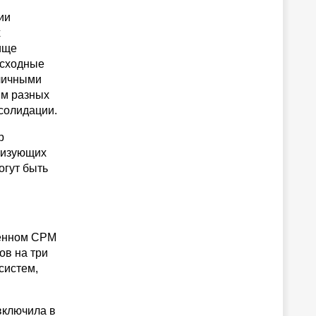
ии
х
ище
Исходные
зличными
ям разных
нсолидации.
р
ризующих
огут быть
щенном CPM
ов на три
 систем,
включила в