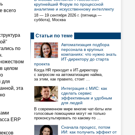
нь
крупнейший Форум по процессной
аналитике и искусственному интеллекту
е всего
18 — 19 сентября 2026 г. (пятница —
суббота), Москва
структура
Статьи по теме
ой"
Автоматизация подбора
тались по
персонала в крупных
компаниях: что нужно знать
.
ИТ-директору до старта
множеством
проекта
 в целом
Когда HR приходит к ИТ-директору
то
с запросом на автоматизацию найма,
за этим, как правило, стоит …
й для
анной, эта
Интеграция с МИС: как
сделать сервис
нно
эффективным и удобным
для людей
В современном мире многие чат-боты или
сами
голосовые помощники могут не только
проконсультировать по какому-то …
ласса ERP
Сначала процесс, потом
ИИ: как получить эффект от
лексов