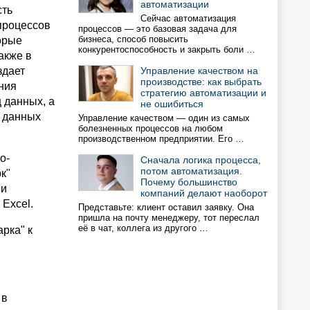
автоматизации
сть
Сейчас автоматизация
процессов
процессов — это базовая задача для
бизнеса, способ повысить
орые
конкурентоспособность и закрыть боли …
акже в
здает
Управление качеством на
производстве: как выбрать
ния
стратегию автоматизации и
 данных, а
не ошибиться
з данных
Управление качеством — один из самых
болезненных процессов на любом
производственном предприятии. Его …
о-
Сначала логика процесса,
потом автоматизация.
к"
Почему большинство
 и
компаний делают наоборот
Excel.
Представьте: клиент оставил заявку. Она
пришла на почту менеджеру, тот переслал
её в чат, коллега из другого …
рка" к
 в