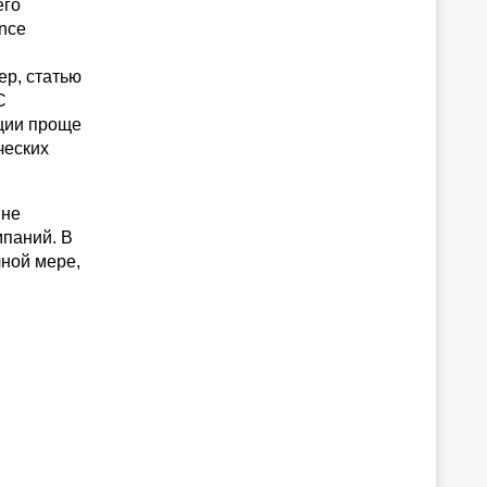
его
nce
ер, статью
C
пции проще
ческих
 не
мпаний. В
лной мере,