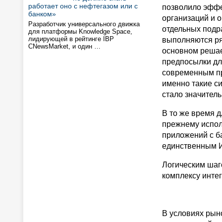
работает оно с нефтегазом или с
позволило эффе
банком»
организаций и 
Разработчик универсального движка
отдельных подра
для платформы Knowledge Space,
лидирующей в рейтинге IBP
выполняются ря
CNewsMarket, и один …
основном решае
предпосылки дл
современным пр
именно такие с
стало значитель
В то же время 
прежнему испол
приложений с б
единственным И
Логическим шаго
комплексу инте
В условиях рын