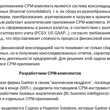
риложением CPM-комплекта является система консолидац
ных (
financial consolidation
), т. е. их сбора из разнообразны
верки, преобразования, агрегирования и загрузки в хранил
рым работают аналитические приложения CPM-комплекта. 
ыть сформированы в разных валютах, в соответствии с ра
галтерского учета (РСБУ, US GAAP...), согласно требовани
. д., что обуславливает сложность процесса финансовой ко
д финансовой консолидацией часто понимают не только сбо
ных, но и получение консолидированных отчетов, характе
кты деятельности предприятий. Для решения этой задачи м
 все CPM-приложения.
Разработчики CPM-комплектов
кая фирма Gartner в своем "магическом квадрате", посвя
м в конце 2005 г., разделила поставщиков CPM-инструмент
работчики базовых аналитических (BI, business intelligence)
 и отдельных CPM-приложений.
 выделяются Cognos и Hyperion Solutions, которые Gartner 