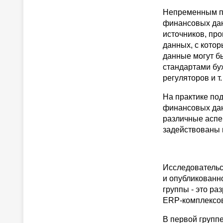
Непременным п
финансовых дан
источников, про
данных, с кото
данные могут б
стандартами бух
регуляторов и т
На практике по
финансовых дан
различные аспе
задействованы
Исследовательс
и опубликованно
группы - это раз
ERP-комплексов
В первой группе