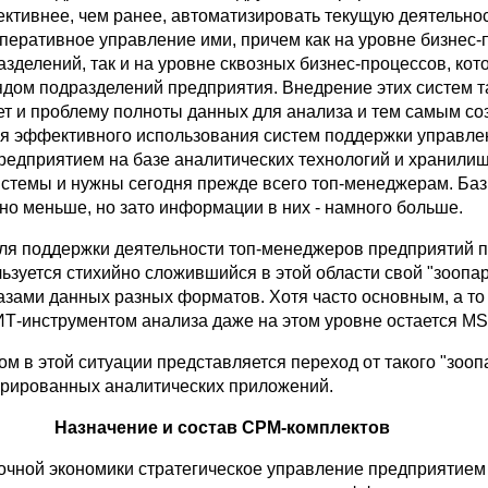
ктивнее, чем ранее, автоматизировать текущую деятельно
оперативное управление ими, причем как на уровне бизнес-
зделений, так и на уровне сквозных бизнес-процессов, кот
дом подразделений предприятия. Внедрение этих систем т
т и проблему полноты данных для анализа и тем самым со
я эффективного использования систем поддержки управле
едприятием на базе аналитических технологий и хранилищ
истемы и нужны сегодня прежде всего топ-менеджерам. Ба
но меньше, но зато информации в них - намного больше.
для поддержки деятельности топ-менеджеров предприятий п
ьзуется стихийно сложившийся в этой области свой "зоопар
азами данных разных форматов. Хотя часто основным, а то
Т-инструментом анализа даже на этом уровне остается MS 
м в этой ситуации представляется переход от такого "зоопа
грированных аналитических приложений.
Назначение и состав CPM-комплектов
очной экономики стратегическое управление предприятием