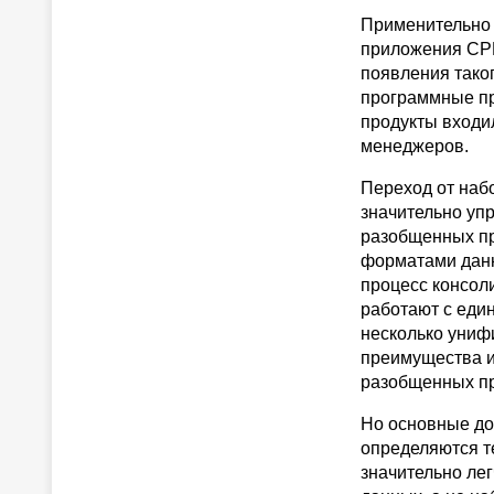
Применительно 
приложения CPM
появления тако
программные пр
продукты входи
менеджеров.
Переход от наб
значительно уп
разобщенных пр
форматами данн
процесс консол
работают с еди
несколько униф
преимущества и
разобщенных пр
Но основные до
определяются т
значительно лег