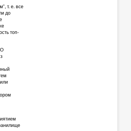
 т. е. все
ли до
е
же
сть топ-
ПО
з
нный
тем
 или
бором
риятием
хранилище