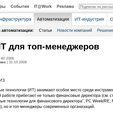
оры
События
IT@Work
Реклама
нфраструктура
Автоматизация
ИТ-индустрия
О
и автоматизации:
Статьи
Новости компаний
Решени
Т для топ-менеджеров
 40`2006
нко
| 31.10.2006
ИЗ
 технологии (ИТ) занимают особое место среди инструмен
й работе прибегают не только финансовые директора (см. с
е технологии для финансового директора", PC Week/RE, 
23), но и топ-менеджеры современных организаций.