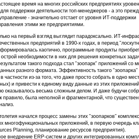
настоящее время на многих российских предприятиях урове
для поддержки деятельности топ-менеджеров - а это прежд
управление - значительно отстает от уровня ИТ-поддержки
правления этими же предприятиями.
олько на первый взгляд выглядит парадоксально. ИТ-инфра
чественных предприятий в 1990-х годах, в период "лоскутн
 формировалась хаотично, программные продукты приобре
 острой необходимости в них для решения конкретных задач
езультатом такого подхода стал "зоопарк" приложений со 
данных разного формата. Эффективность такого "зоопарка"
в частности из-за того, что даже просто собрать в одно мес
ных) и привести к единому виду данные из этих приложени
ую оказывалось весьма сложным делом. И даже будучи собр
к правило, была неполной и фрагментарной, что существе
нализ.
столетия начался процесс замены этих "зоопарков" комплек
х многофункциональных приложений, в первую очередь к
ources Planning, планирование ресурсов предприятия).
е внедрение ERP-систем и других интегрированных комп