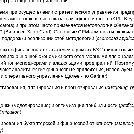
абор разобщенных приложений.
емя при осуществлении стратегического управления предп
пользуются ключевые показатели эффективности (KPI - Key
icators) и при этом часто применяется методология сбалан
C (Balanced ScoreCard). Основные CPM-комплекты включа
 поддержки реализации этой методологии (
scorecard applica
сти нефинансовых показателей в рамках BSC финансовые
словиях рыночной экономики остаются главными для анализ
ий топ-менеджерами и владельцами предприятий. Поэтому
чают аналитические финансовые приложения, используем
 и оперативного управления (далее - по Gartner):
етирования, планирования и прогнозирования (
budgeting, p
ценки (моделирования) и оптимизации прибыльности (
profita
imization
);
мирования бухгалтерской и финансовой отчетности (
statutor
g
).