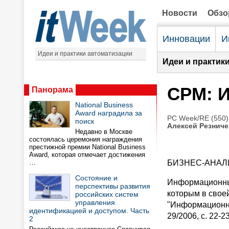
Новости
Обз
Инновации
И
Идеи и практики автоматизации
Идеи и практик
CPM: И
Панорама
National Business
Award наградила за
PC Week/RE (550)
поиск
Алексей Резниче
Недавно в Москве
состоялась церемония награждения
престижной премии National Business
Award, которая отмечает достижения
…
БИЗНЕС-АНАЛ
Состояние и
Информационные
перспективы развития
которым в свое
российских систем
управления
"Информационны
идентификацией и доступом. Часть
29/2006, с. 22-
2