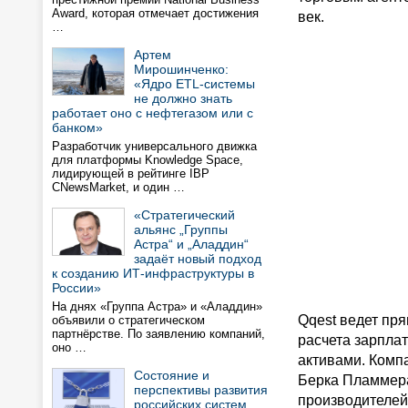
Award, которая отмечает достижения
век.
…
Артем
Мирошинченко:
«Ядро ETL-системы
не должно знать
работает оно с нефтегазом или с
банком»
Разработчик универсального движка
для платформы Knowledge Space,
лидирующей в рейтинге IBP
CNewsMarket, и один …
«Стратегический
альянс „Группы
Астра“ и „Аладдин“
задаёт новый подход
к созданию ИТ-инфраструктуры в
России»
На днях «Группа Астра» и «Аладдин»
Qqest ведет пря
объявили о стратегическом
партнёрстве. По заявлению компаний,
расчета зарпла
оно …
активами. Компа
Состояние и
Берка Пламмера
перспективы развития
производителей
российских систем