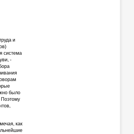
труда и
ов)
я система
ви, -
бора
чивания
говорам
торые
ужно было
. Поэтому
нтов,
мечая, как
альнейшие