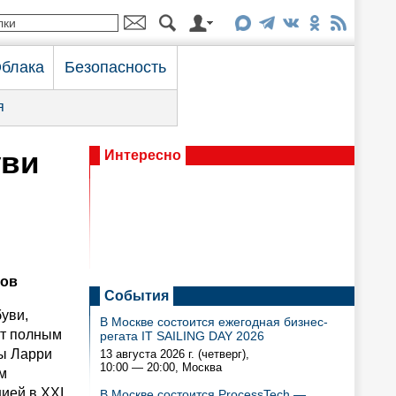
блака
Безопасность
я
уви
Интересно
тов
События
уви,
В Москве состоится ежегодная бизнес-
ит полным
регата IT SAILING DAY 2026
ты Ларри
13 августа 2026 г. (четверг),
10:00 — 20:00
, Москва
м
ией в XXI
В Москве состоится ProcessTech —