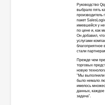
Руководство Qqe
выбрало пять к
производитель 
пакет SalesLogi
имевшейся у не
по цене и, как 
Он добавил, чт
услугами компан
благоприятное 
стали партнера
Прежде чем пре
торговых предс
новую технолог
"Мы выполнили 
было немало люд
имелось множес
данных, каждое 
задача".