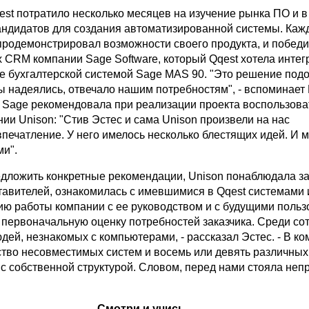
st потратило несколько месяцев на изучение рынка ПО и в
андидатов для создания автоматизированной системы. Каж
продемонстрировал возможности своего продукта, и победи
x CRM компании Sage Software, который Qqest хотела интег
е бухгалтерской системой Sage MAS 90. "Это решение под
мы надеялись, отвечало нашим потребностям", - вспоминает
о Sage рекомендовала при реализации проекта воспользова
ии Unison: "Стив Эстес и сама Unison произвели на нас
впечатление. У него имелось несколько блестящих идей. И 
ми".
дложить конкретные рекомендации, Unison понаблюдала за
тавителей, ознакомилась с имевшимися в Qqest системами 
ию работы компании с ее руководством и с будущими польз
первоначальную оценку потребностей заказчика. Среди со
ей, незнакомых с компьютерами, - рассказал Эстес. - В к
тво несовместимых систем и восемь или девять различны
с собственной структурой. Словом, перед нами стояла неп
Смотри и учись