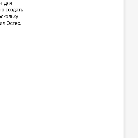
т для
но создать
оскольку
ил Эстес.