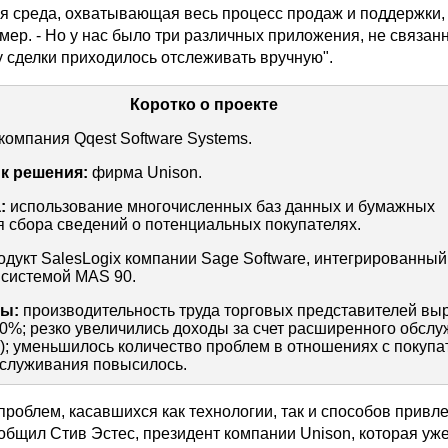
я среда, охватывающая весь процесс продаж и поддержки, 
ер. - Но у нас было три различных приложения, не связанн
у сделки приходилось отслеживать вручную".
Коротко о проекте
компания Qqest Software Systems.
 решения:
фирма Unison.
:
использование многочисленных баз данных и бумажных
я сбора сведений о потенциальных покупателях.
дукт SalesLogix компании Sage Software, интегрированный
 системой MAS 90.
ы:
производительность труда торговых представителей вы
0%; резко увеличились доходы за счет расширенного обсл
); уменьшилось количество проблем в отношениях с покупа
бслуживания повысилось.
роблем, касавшихся как технологии, так и способов привл
общил Стив Эстес, президент компании Unison, которая уже