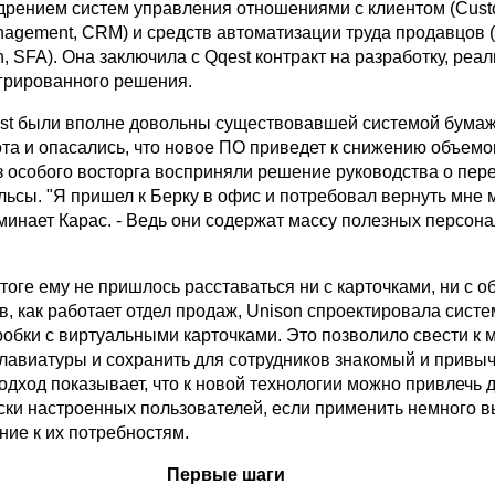
дрением систем управления отношениями с клиентом (Cust
nagement, CRM) и средств автоматизации труда продавцов 
n, SFA). Она заключила с Qqest контракт на разработку, реа
грированного решения.
st были вполне довольны существовавшей системой бума
та и опасались, что новое ПО приведет к снижению объемо
з особого восторга восприняли решение руководства о пер
льсы. "Я пришел к Берку в офис и потребовал вернуть мне 
оминает Карас. - Ведь они содержат массу полезных персон
тоге ему не пришлось расставаться ни с карточками, ни с о
в, как работает отдел продаж, Unison спроектировала систе
робки с виртуальными карточками. Это позволило свести к
клавиатуры и сохранить для сотрудников знакомый и привы
одход показывает, что к новой технологии можно привлечь 
ски настроенных пользователей, если применить немного в
ние к их потребностям.
Первые шаги