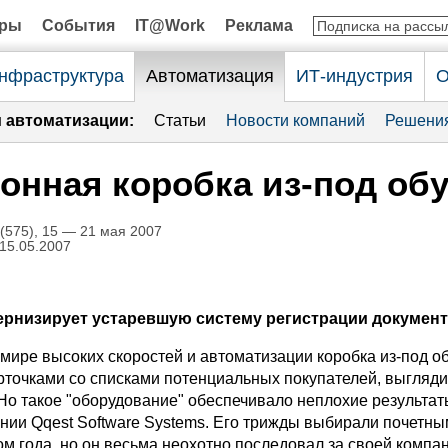
оры
События
IT@Work
Реклама
нфраструктура
Автоматизация
ИТ-индустрия
О
и автоматизации:
Статьи
Новости компаний
Решени
онная коробка из-под об
575), 15 — 21 мая 2007
 15.05.2007
рнизирует устаревшую систему регистрации докумен
мире высоких скоростей и автоматизации коробка из-под об
рточками со списками потенциальных покупателей, выгляд
Но такое "оборудование" обеспечивало неплохие результа
ании Qqest Software Systems. Его трижды выбирали почетны
м года, но он весьма неохотно последовал за своей компан