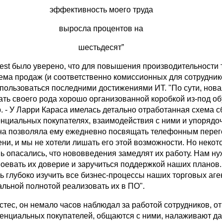
эффективность моего труда
выросла процентов на
шестьдесят”
est было уверено, что для повышения производительности 
ема продаж (и соответственно комиссионных для сотрудник
пользоваться последними достижениями ИТ. "По сути, нова
ть своего рода хорошо организованной коробкой из-под обу
. - У Ларри Караса имелась детально отработанная схема с
енциальных покупателях, взаимодействия с ними и упорядо
на позволяла ему ежедневно посвящать телефонным пере
ни, и мы не хотели лишать его этой возможности. Но неко
ь опасались, что нововведения замедлят их работу. Нам н
воевать их доверие и заручиться поддержкой наших планов
 глубоко изучить все бизнес-процессы наших торговых аге
альной полнотой реализовать их в ПО".
стес, он немало часов наблюдал за работой сотрудников, от
тенциальных покупателей, общаются с ними, налаживают д