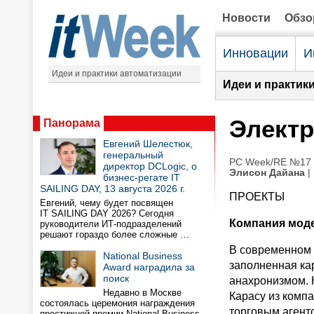
Новости
Обз
Инновации
И
Идеи и практики автоматизации
Идеи и практик
Электр
Панорама
Евгений Шелестюк,
генеральный
PC Week/RE №17 (
директор DCLogic, о
Элисон Дайана
|
бизнес-регате IT
SAILING DAY, 13 августа 2026 г.
ПРОЕКТЫ
Евгений, чему будет посвящен
IT SAILING DAY 2026? Сегодня
Компания моде
руководители ИТ-подразделений
решают гораздо более сложные …
В современном 
National Business
заполненная ка
Award наградила за
поиск
анахронизмом. 
Недавно в Москве
Карасу из комп
состоялась церемония награждения
торговым агенто
престижной премии National Business