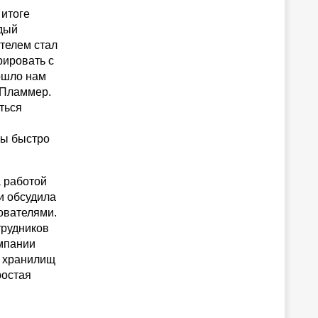
 итоге
дый
телем стал
рировать с
ошло нам
 Пламмер.
ться
мы быстро
 работой
и обсудила
ователями.
трудников
омпании
х хранилищ
ростая