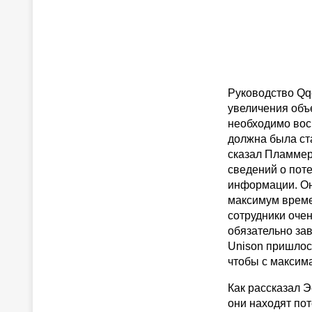
Руководство Qq
увеличения объ
необходимо вос
должна была ста
сказал Пламмер
сведений о пот
информации. О
максимум време
сотрудники очен
обязательно за
Unison пришлось
чтобы с максим
Как рассказал Э
они находят по