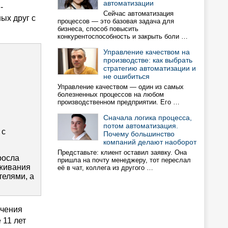
автоматизации
-
Сейчас автоматизация
ых друг с
процессов — это базовая задача для
бизнеса, способ повысить
конкурентоспособность и закрыть боли …
Управление качеством на
производстве: как выбрать
стратегию автоматизации и
не ошибиться
Управление качеством — один из самых
болезненных процессов на любом
производственном предприятии. Его …
Сначала логика процесса,
потом автоматизация.
 с
Почему большинство
компаний делают наоборот
Представьте: клиент оставил заявку. Она
росла
пришла на почту менеджеру, тот переслал
уживания
её в чат, коллега из другого …
телями, а
ечения
 11 лет