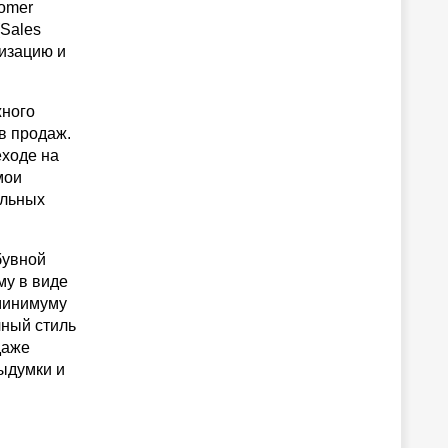
omer
(Sales
лизацию и
жного
в продаж.
еходе на
мои
альных
бувной
му в виде
 минимуму
чный стиль
даже
ыдумки и