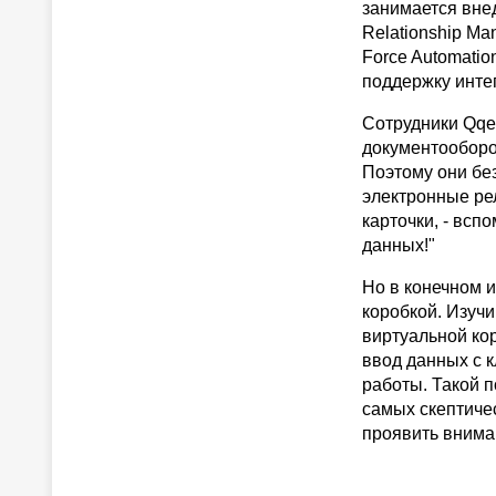
занимается вне
Relationship Ma
Force Automatio
поддержку инте
Сотрудники Qqe
документооборо
Поэтому они бе
электронные ре
карточки, - всп
данных!"
Но в конечном и
коробкой. Изучи
виртуальной ко
ввод данных с 
работы. Такой п
самых скептиче
проявить внима