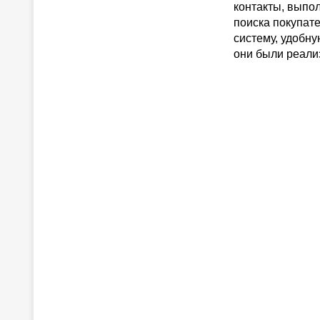
контакты, выпо
поиска покупате
систему, удобн
они были реализ