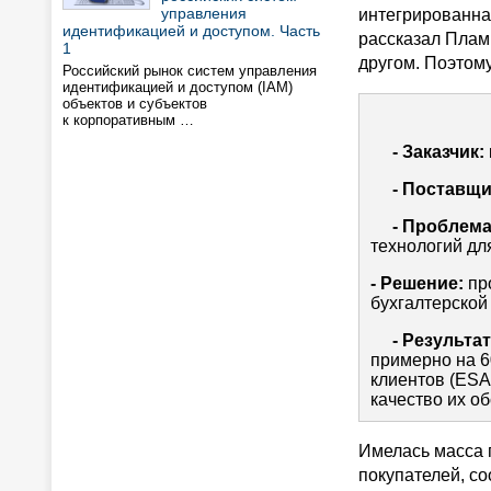
управления
интегрированна
идентификацией и доступом. Часть
рассказал Пламм
1
другом. Поэтом
Российский рынок систем управления
идентификацией и доступом (IAM)
объектов и субъектов
к корпоративным …
- Заказчик:
- Поставщик
- Проблема
технологий дл
- Решение:
про
бухгалтерской
- Результат
примерно на 6
клиентов (ESA
качество их о
Имелась масса п
покупателей, со