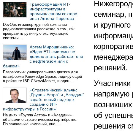
Нижегородс
Трансформация ИТ-
инфраструктуры в
семинар, 
промышленном секторе:
опыт Антона Пирогова
и крупного
DevOps-инженер крупной компании
радиоэлектроники рассказал о том, как
превратить рутинную эксплуатацию
информаци
системы …
корпорати
Артем Мирошинченко:
«Ядро ETL-системы не
менеджера
должно знать работает оно
с нефтегазом или с
банком»
решений.
Разработчик универсального движка для
платформы Knowledge Space, лидирующей
в рейтинге IBP CNewsMarket, и один …
Участники
«Стратегический альянс
напрямую р
„Группы Астра“ и „Аладдин“
задаёт новый подход к
возникших 
созданию ИТ-
инфраструктуры в России»
об успешны
На днях «Группа Астра» и «Аладдин»
объявили о стратегическом партнёрстве.
По заявлению компаний, оно …
решения с