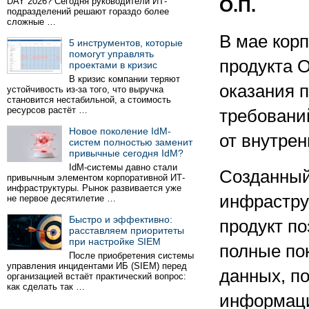
DAY 2026? Сегодня руководители ИТ-
О.П.
подразделений решают гораздо более
сложные …
В мае кор
5 инструментов, которые
помогут управлять
продукта O
проектами в кризис
В кризис компании теряют
оказания 
устойчивость из-за того, что выручка
становится нестабильной, а стоимость
ресурсов растёт …
требовани
Новое поколение IdM-
от внутрен
систем полностью заменит
привычные сегодня IdM?
IdM-системы давно стали
Созданный
привычным элементом корпоративной ИТ-
инфраструктуры. Рынок развивается уже
инфрастру
не первое десятилетие …
Быстро и эффективно:
продукт п
расставляем приоритеты
при настройке SIEM
полные по
После приобретения системы
управления инцидентами ИБ (SIEM) перед
данных, по
организацией встаёт практический вопрос:
как сделать так …
информаци