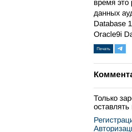
время это
данных ау
Database 1
Oracle9i D
Печать
Коммент
Только за
оставлять
Регистрац
Авторизац