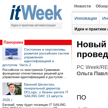
Новости
Обзо
Инновации
Ин
Идеи и практики автоматизации
Идеи и практики
Новый 
Панорама
Состояние и перспективы
провед
развития российских систем
управления
идентификацией и
доступом. Часть 2
PC Week/RE 
Российское vs иностранное Сравнивая
Ольга Павл
функционал отечественных решений для
управления идентификацией и доступом …
Евгений Шелестюк,
генеральный директор
DCLogic, о бизнес-регате IT
SAILING DAY, 13 августа
ПО
2026 г.
Евгений, чему будет посвящен IT SAILING