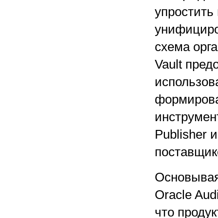
упростить
унифициро
схема орг
Vault пре
использов
формирова
инструмент
Publisher 
поставщик
Основывая
Oracle Aud
что проду