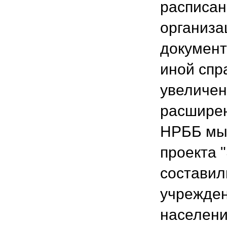
расписан
организа
документ
иной спра
увеличен
расширен
НРББ мы 
проекта 
составил
учрежден
население