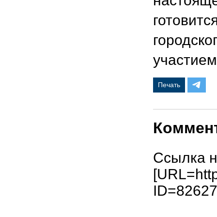
настояще
готовитс
городског
участием
Печать
Коммен
Ссылка н
[URL=http
ID=82627