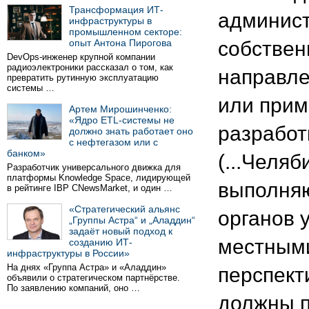
Трансформация ИТ-
админист
инфраструктуры в
промышленном секторе:
опыт Антона Пирогова
собствен
DevOps-инженер крупной компании
радиоэлектроники рассказал о том, как
направле
превратить рутинную эксплуатацию
системы …
или при
Артем Мирошинченко:
«Ядро ETL-системы не
разработ
должно знать работает оно
с нефтегазом или с
банком»
(...Челяб
Разработчик универсального движка для
платформы Knowledge Space, лидирующей
выполняю
в рейтинге IBP CNewsMarket, и один …
«Стратегический альянс
органов 
„Группы Астра“ и „Аладдин“
задаёт новый подход к
местными
созданию ИТ-
инфраструктуры в России»
На днях «Группа Астра» и «Аладдин»
перспект
объявили о стратегическом партнёрстве.
По заявлению компаний, оно …
должны п