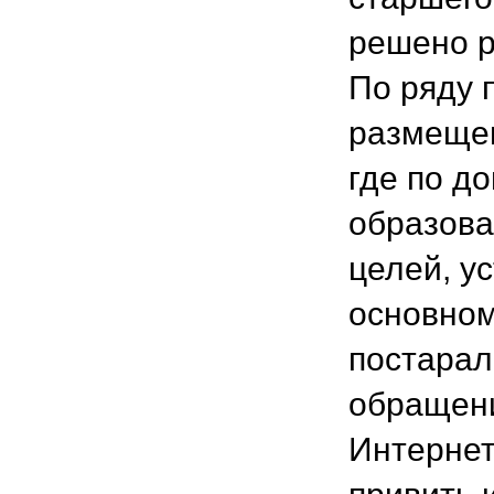
решено р
По ряду 
размещен
где по д
образова
целей, у
основном
постарал
обращени
Интернете