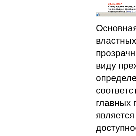
Основная
властных
прозрачн
виду пре
определе
соответс
главных 
является
доступнос