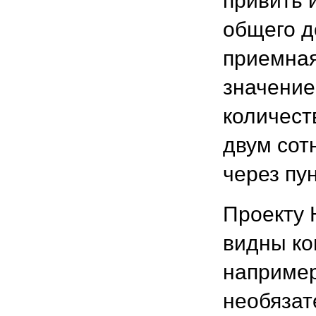
привить 
общего д
приемная
значение
количест
двум сот
через пу
Проекту 
видны ко
например
необязат