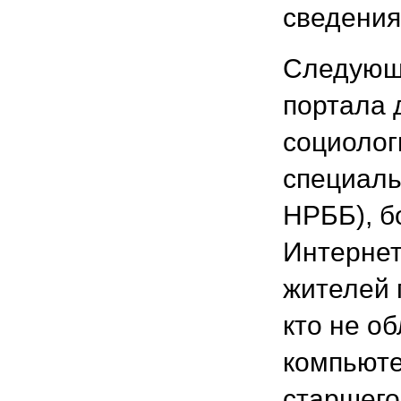
сведения
Следующи
портала 
социолог
специаль
НРББ), б
Интернет
жителей 
кто не о
компьюте
старшего