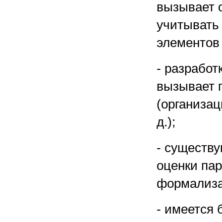
вызывает о
учитывать
элементов
- разрабо
вызывает 
(организац
д.);
- существ
оценки па
формализа
- имеется 