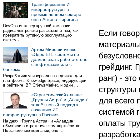
Трансформация ИТ-
инфраструктуры в
промышленном секторе:
опыт Антона Пирогова
DevOps-инженер крупной компании
радиоэлектроники рассказал о том, как
Если гово
превратить рутинную эксплуатацию
системы …
материальн
Артем Мирошинченко:
безусловно
«Ядро ETL-системы не
должно знать работает оно
с нефтегазом или с
грейдинг. Г
банком»
Разработчик универсального движка для
ранг) - эт
платформы Knowledge Space, лидирующей
в рейтинге IBP CNewsMarket, и один …
структуры
«Стратегический альянс
для всего 
„Группы Астра“ и „Аладдин“
задаёт новый подход к
созданию ИТ-
системой г
инфраструктуры в России»
На днях «Группа Астра» и «Аладдин»
оплаты тру
объявили о стратегическом партнёрстве.
По заявлению компаний, оно …
разработк