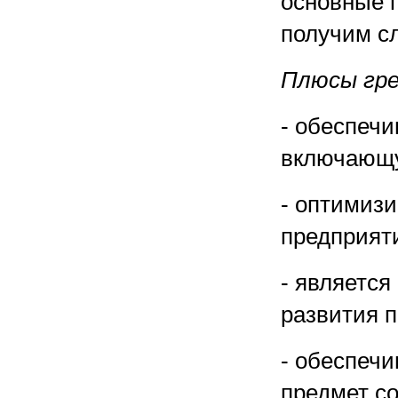
основные п
получим с
Плюсы гре
- обеспеч
включающу
- оптимизи
предприят
- является
развития п
- обеспечи
предмет с