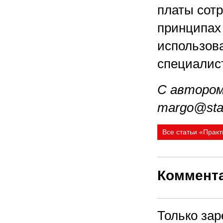
платы сотр
принципах 
использова
специалис
С автором
margo@star
Все статьи «Прак
Коммент
Только за