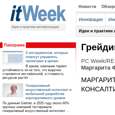
Новости
Обзо
Инновации
Ин
Идеи и практики автоматизации
Идеи и практики 
Грейди
Панорама
5 инструментов, которые
помогут управлять
PC Week/RE 
проектами в кризис
В кризис компании теряют
Маргарита 
устойчивость из-за того, что выручка
становится нестабильной, а стоимость
ресурсов растёт …
МАРГАРИТ
Генеративный
КОНСАЛТ
искусственный интеллект в
мобильной разработке
корпоративного уровня
По данным Gartner, в 2025 году около 60%
крупных компаний тестировали
генеративный искусственный интеллект …