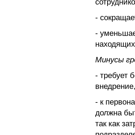
сотруднико
- сокращае
- уменьшае
находящих
Минусы гр
- требует 
внедрение
- к первон
должна быт
так как за
подраздел