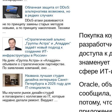
Облачная защита от DDoS:
альтернатива возможна, но
в редких случаях
DDoS-атаки развиваются
не по принципу замены старых методов
новыми, а по принципу накопления. Техники
…
Покупка ко
«Стратегический альянс
разработч
„Группы Астра“ и „Аладдин“
задаёт новый подход к
созданию ИТ-
доступа к 
инфраструктуры в России»
На днях «Группа Астра» и «Аладдин»
знаменует
объявили о стратегическом партнёрстве.
По заявлению компаний, оно …
сфере ИТ-
Названа лучшая студия
дизайна интерьера Санкт-
Oracle, об
Петербурга в 2026 году для
IT-специалиста
сообщила,
Мы изучили рынок дизайн-студий
и поговорили с коллегами из IT, которые
недавно делали ремонт. Вердикт …
потому, чт
приложени