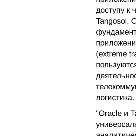
доступу к
Tangosol, 
фундамент
приложени
(extreme tr
пользуютс
деятельно
телекомму
логистика.
"Oracle и 
универсал
аналитичес