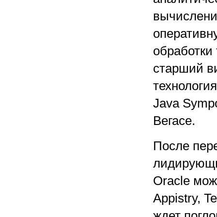
вычислени
оперативн
обработки 
старший в
технология
Java Sympo
Вегасе.
После пер
лидирующи
Oracle мож
Appistry, T
ждет погл