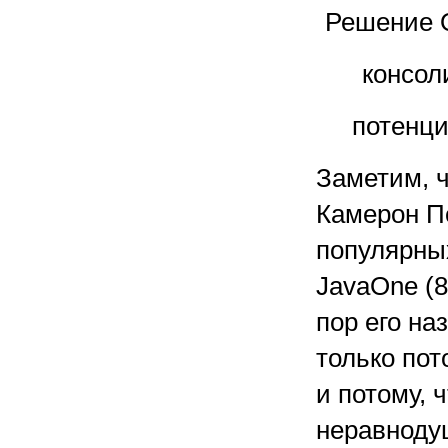
Решение O
консол
потенци
Заметим, ч
Камерон П
популярны
JavaOne (8
пор его на
только пот
и потому, 
неравноду