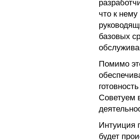
разработчи
что к нему
руководящи
базовых ср
обслужива
Помимо это
обеспечив
готовност
Советуем 
деятельно
Интуиция п
будет про