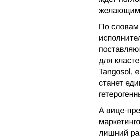
желающими 
По словам 
исполнител
поставляю
для класте
Tangosol, 
станет ед
гетерогенн
А вице-пр
маркетинго
лишний ра