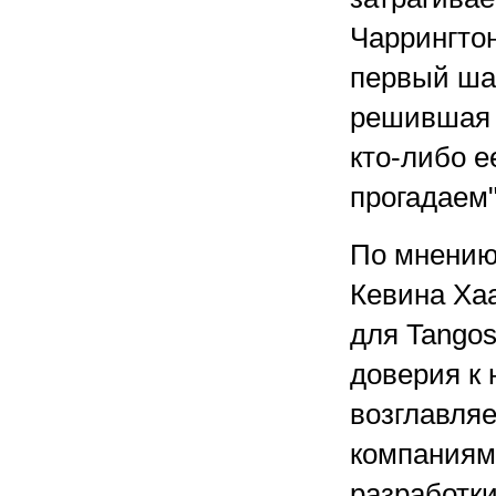
Чаррингтон
первый шаг
решившая к
кто-либо е
прогадаем"
По мнению 
Кевина Хаа
для Tangos
доверия к 
возглавляе
компаниям
разработк