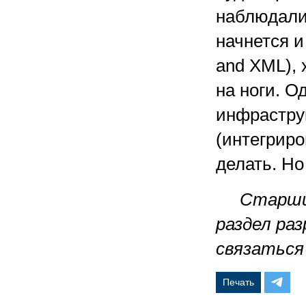
наблюдали 
начнется и
and XML), 
на ноги. О
инфраструк
(интегриро
делать. Но
Старший
раздел ра
связаться п
Печать