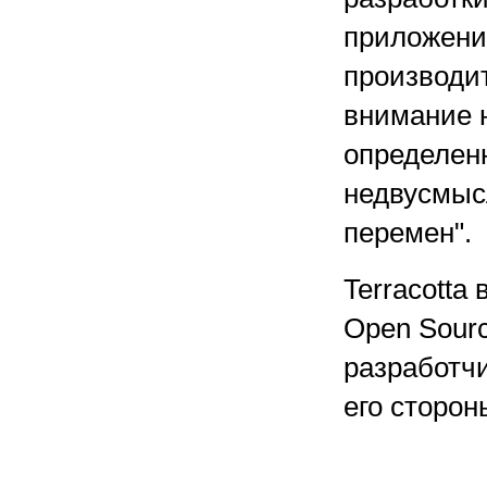
приложени
производит
внимание 
определенн
недвусмыс
перемен".
Terracotta
Open Sour
разработчи
его сторон