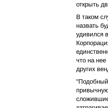
открыть д
В таком сл
назвать бу
удивился 
Корпорация
единственн
что на нее
других вен
"Подобный 
привычную
сложившиес
затрагивае