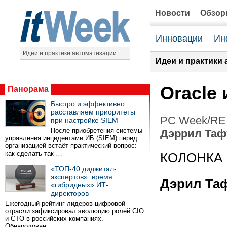
Новости
Обзо
Инновации
Ин
Идеи и практики автоматизации
Идеи и практики 
Oracle
Панорама
Быстро и эффективно:
расставляем приоритеты
PC Week/RE 
при настройке SIEM
После приобретения системы
Дэррил Таф
управления инцидентами ИБ (SIEM) перед
организацией встаёт практический вопрос:
как сделать так …
КОЛОНКА 
«ТОП-40 диджитал-
экспертов»: время
Дэрил Та
«гибридных» ИТ-
директоров
Ежегодный рейтинг лидеров цифровой
отрасли зафиксировал эволюцию ролей CIO
и CTO в российских компаниях.
Обнародован …