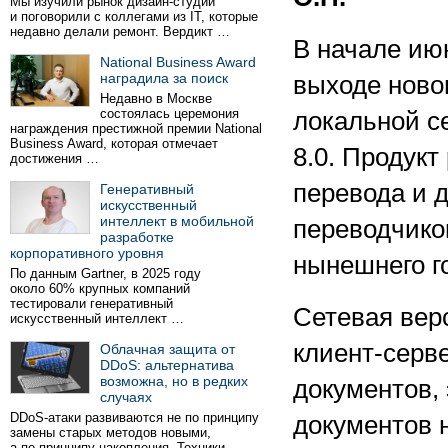
Мы изучили рынок дизайн-студий
и поговорили с коллегами из IT, которые
недавно делали ремонт. Вердикт …
В начале ию
National Business Award
наградила за поиск
выходе ново
Недавно в Москве
состоялась церемония
локальной с
награждения престижной премии National
Business Award, которая отмечает
8.0. Продукт
достижения …
перевода и 
Генеративный
искусственный
интеллект в мобильной
переводчико
разработке
корпоративного уровня
нынешнего г
По данным Gartner, в 2025 году
около 60% крупных компаний
тестировали генеративный
Сетевая вер
искусственный интеллект …
клиент-серв
Облачная защита от
DDoS: альтернатива
возможна, но в редких
документов,
случаях
DDoS-атаки развиваются не по принципу
документов 
замены старых методов новыми,
а по принципу накопления. Техники …