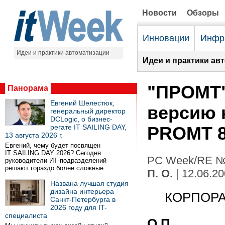
Новости
Обзоры
Инновации
Инфр
Идеи и практики автоматизации
Идеи и практики ав
"ПРОМТ"
Панорама
Евгений Шелестюк,
версию 
генеральный директор
DCLogic, о бизнес-
регате IT SAILING DAY,
PROMT 8
13 августа 2026 г.
Евгений, чему будет посвящен
IT SAILING DAY 2026? Сегодня
PC Week/RE №2
руководители ИТ-подразделений
решают гораздо более сложные …
П. О.
| 12.06.2
Названа лучшая студия
дизайна интерьера
КОРПОРА
Санкт-Петербурга в
2026 году для IT-
специалиста
О.П.