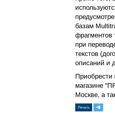
используютс
предусмотре
базам Multit
фрагментов т
при перевод
текстов (дог
описаний и д
Приобрести 
магазине "П
Москве, а т
Печать